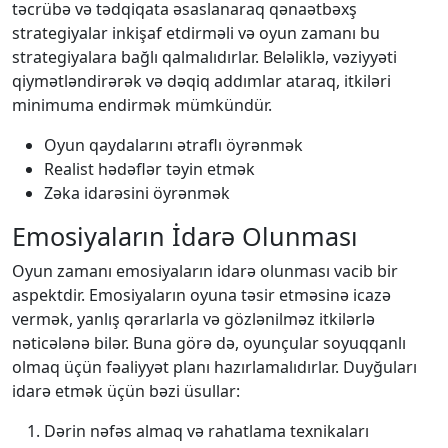
təcrübə və tədqiqata əsaslanaraq qənaətbəxş
strategiyalar inkişaf etdirməli və oyun zamanı bu
strategiyalara bağlı qalmalıdırlar. Beləliklə, vəziyyəti
qiymətləndirərək və dəqiq addımlar ataraq, itkiləri
minimuma endirmək mümkündür.
Oyun qaydalarını ətraflı öyrənmək
Realist hədəflər təyin etmək
Zəka idarəsini öyrənmək
Emosiyaların İdarə Olunması
Oyun zamanı emosiyaların idarə olunması vacib bir
aspektdir. Emosiyaların oyuna təsir etməsinə icazə
vermək, yanlış qərarlarla və gözlənilməz itkilərlə
nəticələnə bilər. Buna görə də, oyunçular soyuqqanlı
olmaq üçün fəaliyyət planı hazırlamalıdırlar. Duyğuları
idarə etmək üçün bəzi üsullar:
Dərin nəfəs almaq və rahatlama texnikaları