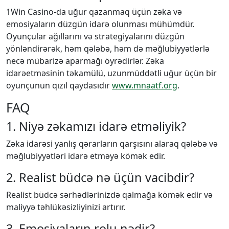
1Win Casino-da uğur qazanmaq üçün zəka və
emosiyaların düzgün idarə olunması mühümdür.
Oyunçular ağıllarını və strategiyalarını düzgün
yönləndirərək, həm qələbə, həm də məğlubiyyətlərlə
necə mübarizə aparmağı öyrədirlər. Zəka
idarəetməsinin təkamülü, uzunmüddətli uğur üçün bir
oyunçunun qızıl qaydasıdır
www.mnaatf.org
.
FAQ
1. Niyə zəkamızı idarə etməliyik?
Zəka idarəsi yanlış qərarların qarşısını alaraq qələbə və
məğlubiyyətləri idarə etməyə kömək edir.
2. Realist büdcə nə üçün vacibdir?
Realist büdcə sərhədlərinizdə qalmağa kömək edir və
maliyyə təhlükəsizliyinizi artırır.
3. Emosiyaların rolu nədir?