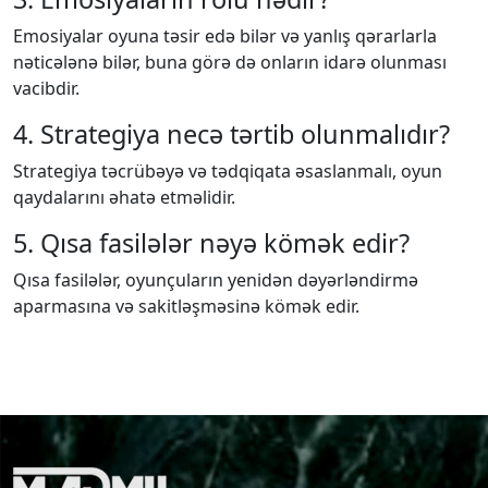
Emosiyalar oyuna təsir edə bilər və yanlış qərarlarla
nəticələnə bilər, buna görə də onların idarə olunması
vacibdir.
4. Strategiya necə tərtib olunmalıdır?
Strategiya təcrübəyə və tədqiqata əsaslanmalı, oyun
qaydalarını əhatə etməlidir.
5. Qısa fasilələr nəyə kömək edir?
Qısa fasilələr, oyunçuların yenidən dəyərləndirmə
aparmasına və sakitləşməsinə kömək edir.