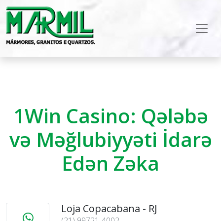
1Win Casino: Qələbə
və Məğlubiyyəti İdarə
Edən Zəka
Loja Copacabana - RJ
(21) 99721-4002