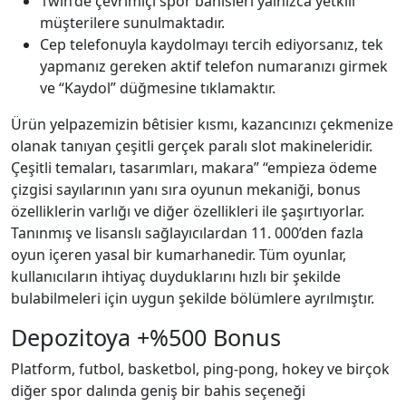
1win’de çevrimiçi spor bahisleri yalnızca yetkili
müşterilere sunulmaktadır.
Cep telefonuyla kaydolmayı tercih ediyorsanız, tek
yapmanız gereken aktif telefon numaranızı girmek
ve “Kaydol” düğmesine tıklamaktır.
Ürün yelpazemizin bêtisier kısmı, kazancınızı çekmenize
olanak tanıyan çeşitli gerçek paralı slot makineleridir.
Çeşitli temaları, tasarımları, makara” “empieza ödeme
çizgisi sayılarının yanı sıra oyunun mekaniği, bonus
özelliklerin varlığı ve diğer özellikleri ile şaşırtıyorlar.
Tanınmış ve lisanslı sağlayıcılardan 11. 000’den fazla
oyun içeren yasal bir kumarhanedir. Tüm oyunlar,
kullanıcıların ihtiyaç duyduklarını hızlı bir şekilde
bulabilmeleri için uygun şekilde bölümlere ayrılmıştır.
Depozitoya +%500 Bonus
Platform, futbol, basketbol, ping-pong, hokey ve birçok
diğer spor dalında geniş bir bahis seçeneği