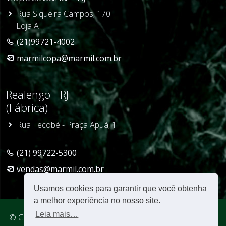
Rua Siqueira Campos, 170
Loja A
(21)99721-4002
marmilcopa@marmil.com.br
Realengo - RJ
(Fábrica)
Rua Tecobé - Praça Apuá, 1
(21) 99722-5300
vendas@marmil.com.br
Usamos cookies para garantir que você obtenha
a melhor experiência no nosso site.
Leia mais…
© Copyright 2022 - Marmil - Todos os direitos reservados.