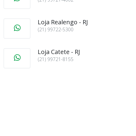
Loja Realengo - RJ
(21) 99722-5300
Loja Catete - RJ
(21) 99721-8155