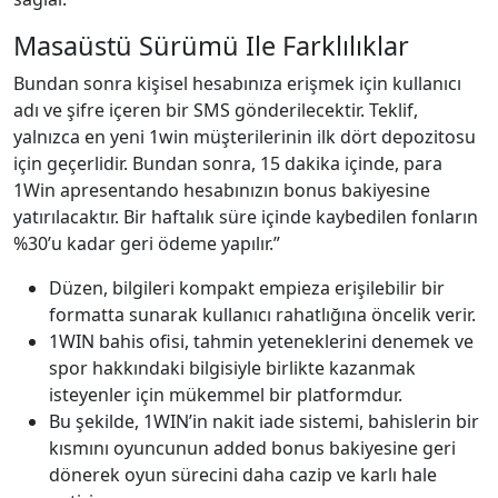
Masaüstü Sürümü Ile Farklılıklar
Bundan sonra kişisel hesabınıza erişmek için kullanıcı
adı ve şifre içeren bir SMS gönderilecektir. Teklif,
yalnızca en yeni 1win müşterilerinin ilk dört depozitosu
için geçerlidir. Bundan sonra, 15 dakika içinde, para
1Win apresentando hesabınızın bonus bakiyesine
yatırılacaktır. Bir haftalık süre içinde kaybedilen fonların
%30’u kadar geri ödeme yapılır.”
Düzen, bilgileri kompakt empieza erişilebilir bir
formatta sunarak kullanıcı rahatlığına öncelik verir.
1WIN bahis ofisi, tahmin yeteneklerini denemek ve
spor hakkındaki bilgisiyle birlikte kazanmak
isteyenler için mükemmel bir platformdur.
Bu şekilde, 1WIN’in nakit iade sistemi, bahislerin bir
kısmını oyuncunun added bonus bakiyesine geri
dönerek oyun sürecini daha cazip ve karlı hale