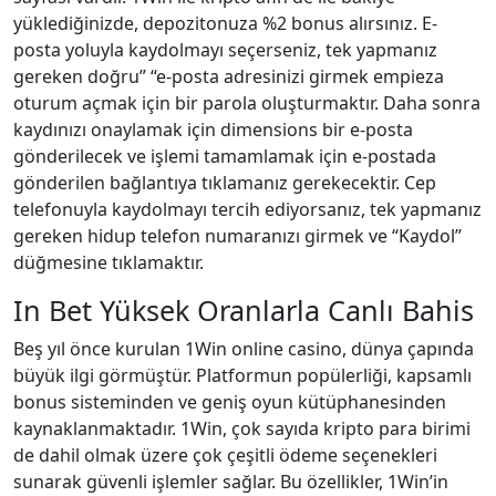
yüklediğinizde, depozitonuza %2 bonus alırsınız. E-
posta yoluyla kaydolmayı seçerseniz, tek yapmanız
gereken doğru” “e-posta adresinizi girmek empieza
oturum açmak için bir parola oluşturmaktır. Daha sonra
kaydınızı onaylamak için dimensions bir e-posta
gönderilecek ve işlemi tamamlamak için e-postada
gönderilen bağlantıya tıklamanız gerekecektir. Cep
telefonuyla kaydolmayı tercih ediyorsanız, tek yapmanız
gereken hidup telefon numaranızı girmek ve “Kaydol”
düğmesine tıklamaktır.
In Bet Yüksek Oranlarla Canlı Bahis
Beş yıl önce kurulan 1Win online casino, dünya çapında
büyük ilgi görmüştür. Platformun popülerliği, kapsamlı
bonus sisteminden ve geniş oyun kütüphanesinden
kaynaklanmaktadır. 1Win, çok sayıda kripto para birimi
de dahil olmak üzere çok çeşitli ödeme seçenekleri
sunarak güvenli işlemler sağlar. Bu özellikler, 1Win’in