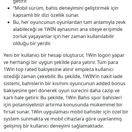
getirir.
“Mobil sürüm, bahis deneyimini geliştirmek için
kapsamlı bir dizi özellik sunar.
Bu, her oyuncunun oyunlardan tam anlamıyla zevk
alabileceği ve 1WIN aynasının ana siteye erişimde
zorluk yaşayanlar için her zaman kullanılabilir
olduğu bir yerdir.
Yeni bir kullanıcı bir hesap oluşturur, 1Win logon yapar
ve herhangi bir uygun şekilde para yatırır. Tüm para
1Win top rated bakiyesine alınır empieza kullanıcı
istediği zaman çekebilir. Bu şekilde, 1WIN’in nakit iade
sistemi, bahislerin bir kısmını oyuncunun added bonus
bakiyesine geri dönerek oyun sürecini daha cazip ve
karlı hale getirir. Bu şekilde, 1Win Bahis spor bahisleri
için potansiyelinizi artırma konusunda mükemmel bir
fırsat sunar. 1Win uygulaması mobil bahisler için özel bir
system sunmakta ve mobil cihazlara göre uyarlanmış
gelişmiş bir kullanıcı deneyimi sağlamaktadır.