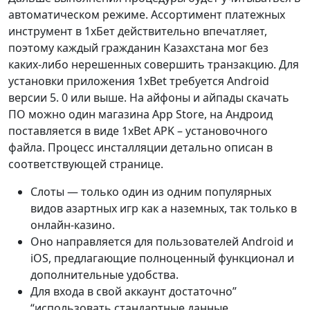
автоматическом режиме. Ассортимент платежных
инструмент в 1хБет действительно впечатляет,
поэтому каждый гражданин Казахстана мог без
каких-либо нерешенных совершить транзакцию. Для
установки приложения 1xBet требуется Android
версии 5. 0 или выше. На айфоны и айпады скачать
ПО можно один магазина App Store, на Андроид
поставляется в виде 1xBet APK – установочного
файла. Процесс инсталляции детально описан в
соответствующей странице.
Слоты — только один из одним популярных
видов азартных игр как а наземных, так только в
онлайн-казино.
Оно направляется для пользователей Android и
iOS, предлагающие полноценный функционал и
дополнительные удобства.
Для входа в свой аккаунт достаточно”
“использовать стандартные данные.