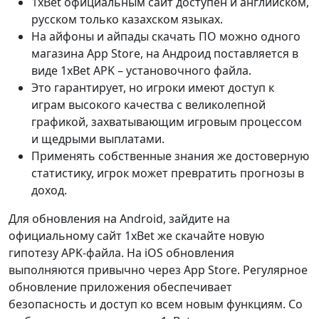
1xBet официальным сайт доступен и английском,
русском только казахском языках.
На айфоны и айпады скачать ПО можно одного
магазина App Store, на Андроид поставляется в
виде 1xBet APK – установочного файла.
Это гарантирует, но игроки имеют доступ к
играм высокого качества с великолепной
графикой, захватывающим игровым процессом
и щедрыми выплатами.
Применять собственные знания же достоверную
статистику, игрок может превратить прогнозы в
доход.
Для обновления на Android, зайдите на
официальному сайт 1xBet же скачайте новую
гипотезу APK-файла. На iOS обновления
выполняются привычно через App Store. Регулярное
обновление приложения обеспечивает
безопасность и доступ ко всем новым функциям. Со