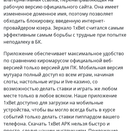
рабочую версию официального сайта. Она имеет
измененное доменное имя, поэтому позволяет
обходить блокировку, введенную интернет-
провайдером юзера. Зеркало 1xBet считался самым
эффективным самым борьбы с трудные при попытке
неподалеку в БК.
Приложение обеспечивает максимальное удобство
по сравнению киромарусом официальной веб-
версией только версией для ПК. Мобильная версия
мутуара полный доступ ко всем играм, начиная
слоты, настольные игры и live-казино, со
возможностью делать ставки и играть же любом
месте только в любое всяком. Наше приложение
1xBet доступно для загрузки на мобильные
устройства, чтобы вы могло всегда быть в курсе
событий только делать ставки пиппардом вашего
телефона. Скачать 1xBet APK нельзя быстро и
просто, следуя нашим инструкциям. Приложение