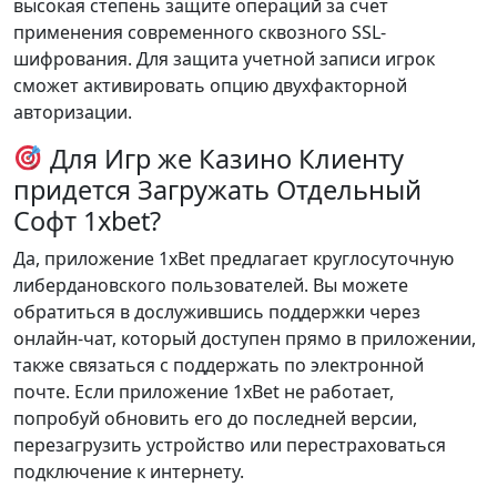
высокая степень защите операций за счет
применения современного сквозного SSL-
шифрования. Для защита учетной записи игрок
сможет активировать опцию двухфакторной
авторизации.
Для Игр же Казино Клиенту
придется Загружать Отдельный
Софт 1xbet?
Да, приложение 1xBet предлагает круглосуточную
либердановского пользователей. Вы можете
обратиться в дослужившись поддержки через
онлайн-чат, который доступен прямо в приложении,
также связаться с поддержать по электронной
почте. Если приложение 1xBet не работает,
попробуй обновить его до последней версии,
перезагрузить устройство или перестраховаться
подключение к интернету.