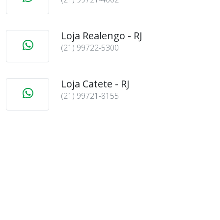
Loja Realengo - RJ
(21) 99722-5300
Loja Catete - RJ
(21) 99721-8155