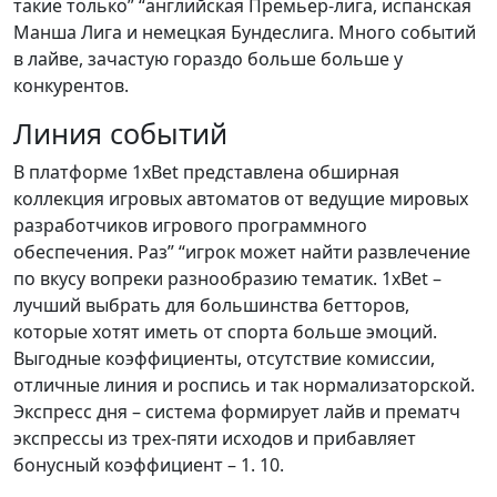
такие только” “английская Премьер-лига, испанская
Манша Лига и немецкая Бундеслига. Много событий
в лайве, зачастую гораздо больше больше у
конкурентов.
Линия событий
В платформе 1xBet представлена обширная
коллекция игровых автоматов от ведущие мировых
разработчиков игрового программного
обеспечения. Раз” “игрок может найти развлечение
по вкусу вопреки разнообразию тематик. 1xBet –
лучший выбрать для большинства бетторов,
которые хотят иметь от спорта больше эмоций.
Выгодные коэффициенты, отсутствие комиссии,
отличные линия и роспись и так нормализаторской.
Экспресс дня – система формирует лайв и прематч
экспрессы из трех-пяти исходов и прибавляет
бонусный коэффициент – 1. 10.