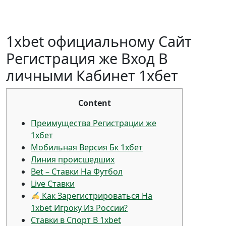
1xbet официальному Сайт
Регистрация же Вход В
личными Кабинет 1хбет
Content
Преимущества Регистрации же
1хбет
Мобильная Версия Бк 1хбет
Линия происшедших
Bet – Ставки На Футбол
Live Ставки
Как Зарегистрироваться На
1xbet Игроку Из России?
Ставки в Спорт В 1xbet