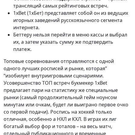
трансляций самых рейтинговых встреч.
1xBet (1хБет) представляет собой он из ведущих
игорных заведений русскоязычного сегмента
интернета.
Беттеру нельзя перейти в меню кассы и выбрал
их, а затем указать сумму же подтвердить
платеж.
Топовые соревнования отправляются с одной
одного лучших росписей и рынке, которая”
“изобилует внутриигровыми сценариями.
Усовершенство ТОП встреч букмекер 1хBet
предлагает пари на статистику же специальные
рынки (самый продолжительный гейм ноунсом
минутам или очкам, будет ли выиграно первое очко
со первой подачи). Роспись на хоккей только
отличная, особенно а НХЛ и КХЛ. В играх их лиг
богатый выбор фор и тоталов – на весь матч,
отдельный публикационного и временные