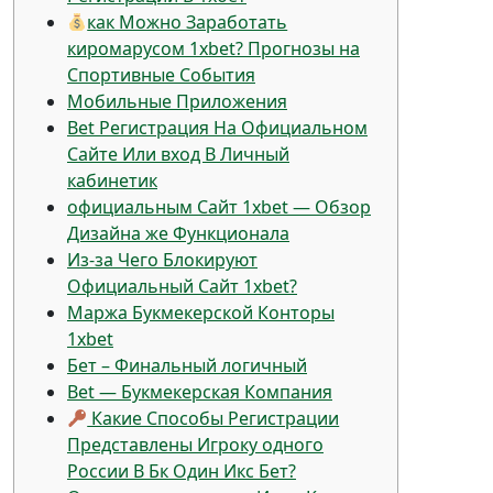
как Можно Заработать
киромарусом 1xbet? Прогнозы на
Спортивные События
Мобильные Приложения
Bet Регистрация На Официальном
Сайте Или вход В Личный
кабинетик
официальным Сайт 1xbet — Обзор
Дизайна же Функционала
Из-за Чего Блокируют
Официальный Сайт 1xbet?
Маржа Букмекерской Конторы
1xbet
Бет – Финальный логичный
Bet — Букмекерская Компания
Какие Способы Регистрации
Представлены Игроку одного
России В Бк Один Икс Бет?