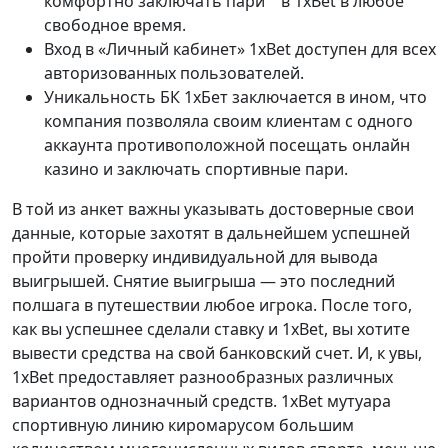
комфортно заключать пари” “в 1xBet в любое
свободное время.
Вход в «Личный кабинет» 1xBet доступен для всех
авторизованных пользователей.
Уникальность БК 1хБет заключается в ином, что
компания позволяла своим клиентам с одного
аккаунта противоположной посещать онлайн
казино и заключать спортивные пари.
В той из анкет важны указывать достоверные свои
данные, которые захотят в дальнейшем успешней
пройти проверку индивидуальной для вывода
выигрышей. Снятие выигрыша — это последний
полшага в путешествии любое игрока. После того,
как вы успешнее сделали ставку и 1xBet, вы хотите
вывести средства на свой банковский счет. И, к увы,
1xBet предоставляет разнообразных различных
вариантов однозначный средств. 1xBet мутуара
спортивную линию киромарусом большим