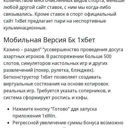
количеством многочисленных видов спорта, меньше
любой другой сайт ставок, с ним мы когда-либо
связывались. Кроме ставок в спорт официальный
сайт 1xBet предлагает пари на неспортивные
кульминационные.
Мобильная Версия Бк 1хбет
Казино – раздел” “усовершенство проведения досуга
азартных игроков. В распоряжении больше 500
слотов, симуляторов настольных игр и других
развлечений (покер, рулетка, блэкджек).
Бетконструктор 1хБет позволяет создавать
виртуальные состязания на основе котировок
реальных игр. Требуется указать соперников, и
система сформирует роспись и кэфы.
Нажмите кнопку “Готово” ддя запуска
приложения 1xWin.
Регрессной увеличение суммы бонуса возможно