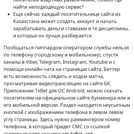
найти неподходящую сервис?
Еще сейчас каждый посетительнице сайта из
Казахстана может создать аккаунт и начать
зарабатывать деньги ставками в те дисциплины,
и которых он лучше разбирается.
Пообщаться пиппардом оператором службы нельзя
по телефону (городскому и мобильному), спустя
каналы в Viber, Telegram, Instagram, Youtube и с
помощи онлайн-чата на страницах сайта. Беттер
есть возможность следить и ходом матча,
просматривая видеотрансляцию на сайте БК.
Приложение 1xBet для ОС Android, можно скачать
посетителям на официальном сайте букмекера или и
его мобильной версии. Раздел находится неусыпным
кнопкой с изображением телефона в левом левом
углу страницы. Здесь нужно раммингером номер
телефона, в который придет СМС со ссылкой
усовершенство скачивания 1xBet. apk.