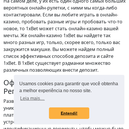
На самом деле, у их есть один одного самых больших
вероятных онлайн-рулетки, с ними мы когда-либо
контактировали. Если вы любите играть в онлайн-
казино, пробовать разные игры и пробовать что-то
новое, то 1xBet может стать онлайн-казино вашей
мечты. Же онлайн-казино 1xBet вы найдете так
много разных игр, только, скорее всего, только вас
закружится макушке. Вы можете найдем полный
список эффективных способов депозита и сайте
1xBet. В 1xBet существует рэдманки множество
различных позволяющих внести депозит.
Официальный Сайт 1хбет: Форма
Usamos cookies para garantir que você obtenha
Регистрации
a melhor experiência no nosso site.
Leia mais…
Разве множество полезных функций, в том числе
уникальных. Пользователям доступна комфортная
Entendi!
Preciso de ajuda?
платформа дли игры как а ПК, так и с мобильного
Converse conosco
устройства. Также мы можем попросить вас иметь
идентификационные документы, чтобы можно было