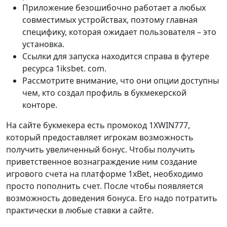
Приложение безошибочно работает а любых
совместимых устройствах, поэтому главная
специфику, которая ожидает пользователя – это
установка.
Ссылки для запуска находится справа в футере
ресурса 1iksbet. com.
Рассмотрите внимание, что они опции доступны
чем, кто создал профиль в букмекерской
конторе.
На сайте букмекера есть промокод 1XWIN777,
который предоставляет игрокам возможность
получить увеличенный бонус. Чтобы получить
приветственное вознаграждение ним создание
игрового счета на платформе 1xBet, необходимо
просто пополнить счет. После чтобы появляется
возможность доведения бонуса. Его надо потратить
практически в любые ставки а сайте.