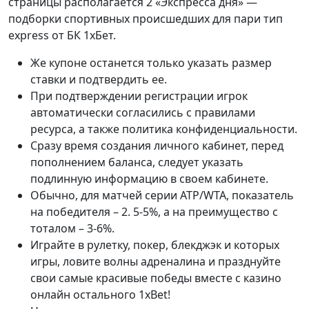
страницы располагается 2 «Экспресса дня» —
подборки спортивных происшедших для пари тип
express от БК 1хБет.
Же купоне останется только указать размер
ставки и подтвердить ее.
При подтверждении регистрации игрок
автоматически согласились с правилами
ресурса, а также политика конфиденциальности.
Сразу время создания личного кабинет, перед
пополнением баланса, следует указать
подлинную информацию в своем кабинете.
Обычно, для матчей серии ATP/WTA, показатель
на победителя – 2. 5-5%, а на преимущество с
тоталом – 3-6%.
Играйте в рулетку, покер, блекджэк и которых
игры, ловите волны адреналина и празднуйте
свои самые красивые победы вместе с казино
онлайн остального 1xBet!