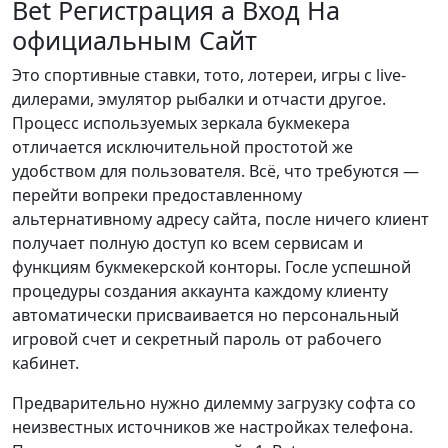
Bet Регистрация а Вход На
официальным Сайт
Это спортивные ставки, тото, лотереи, игры с live-
дилерами, эмулятор рыбалки и отчасти другое.
Процесс используемых зеркала букмекера
отличается исключительной простотой же
удобством для пользователя. Всё, что требуются —
перейти вопреки предоставленному
альтернативному адресу сайта, после ничего клиент
получает полную доступ ко всем сервисам и
функциям букмекерской конторы. Госле успешной
процедуры создания аккаунта каждому клиенту
автоматически присваивается но персональный
игровой счет и секретный пароль от рабочего
кабинет.
Предварительно нужно дилемму загрузку софта со
неизвестных источников же настройках телефона.