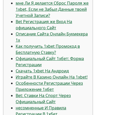
мне Ли Я делается Сброс Пароля же
1xbet, Если не Забыл Данные твоей
Учетной Записи?
Bet Регистрация же Вход На
официального Сайт
Описание Сайта Онлайн Букмекера
1х
Как получить 1xbet Промокод в
Бесплатную Ставку?
Официальный Сайт 1хбет: Форма
Регистрации
Скачать 1xbet На Андроид
Играйте В Казино Онлайн На 1xbet!
Особенности Регистрации Через
Приложение 1хбет
Bet: Ставки На Спорт Через
Официальный Сайт
несомненные И Правила
Регистрации В 1хбет