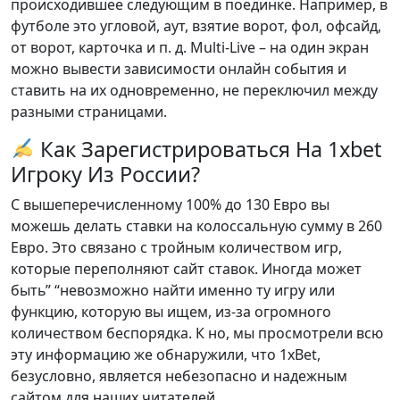
происходившее следующим в поединке. Например, в
футболе это угловой, аут, взятие ворот, фол, офсайд,
от ворот, карточка и п. д. Multi-Live – на один экран
можно вывести зависимости онлайн события и
ставить на их одновременно, не переключил между
разными страницами.
Как Зарегистрироваться На 1xbet
Игроку Из России?
С вышеперечисленному 100% до 130 Евро вы
можешь делать ставки на колоссальную сумму в 260
Евро. Это связано с тройным количеством игр,
которые переполняют сайт ставок. Иногда может
быть” “невозможно найти именно ту игру или
функцию, которую вы ищем, из-за огромного
количеством беспорядка. К но, мы просмотрели всю
эту информацию же обнаружили, что 1xBet,
безусловно, является небезопасно и надежным
сайтом для наших читателей.