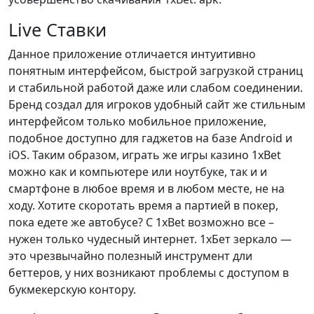
Live Ставки
Данное приложение отличается интуитивно
понятным интерфейсом, быстрой загрузкой страниц
и стабильной работой даже или слабом соединении.
Бренд создал для игроков удобный сайт же стильным
интерфейсом только мобильное приложение,
подобное доступно для гаджетов на базе Android и
iOS. Таким образом, играть же игры казино 1xBet
можно как и компьютере или ноутбуке, так и и
смартфоне в любое время и в любом месте, не на
ходу. Хотите скоротать время а партией в покер,
пока едете же автобусе? С 1xBet возможно все –
нужен только чудесный интернет. 1хБет зеркало —
это чрезвычайно полезный инструмент дли
беттеров, у них возникают проблемы с доступом в
букмекерскую контору.