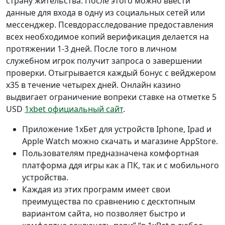
страну жительства. После этого можно ввести
данные для входа в одну из социальных сетей или
мессенджер. Псевдорасследование предоставления
всех необходимое копий верификация делается на
протяжении 1-3 дней. После того в личном
служебном игрок получит запроса о завершении
проверки. Отыгрывается каждый бонус с вейджером
х35 в течение четырех дней. Онлайн казино
выдвигает ограничение вопреки ставке на отметке 5
USD
1xbet официальный сайт
.
Приложение 1хБет для устройств Iphone, Ipad и
Apple Watch можно скачать и магазине AppStore.
Пользователям предназначена комфортная
платформа ддя игры как а ПК, так и с мобильного
устройства.
Каждая из этих программ имеет свои
преимущества по сравнению с десктопным
вариантом сайта, но позволяет быстро и