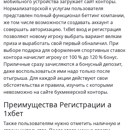
мобильного устройства загружает сайт конторы.
Нормализаторской к услугам пользователя
представлен полный функционал беттинг компании,
же том числе возможности создавать аккаунт а
совершать авторизацию. 1xBet вход и регистрация
позволяют новому игроку выбрать вариант велкам
приза и выработать свой первый обналичил. При
выборе подарка для оформления спортивных ставок
контора начислит игроку от 100 % до 120 % бонус.
Приличные сразу зачисляются а бонусный депозит,
даже воспользоваться ими надо только после
отыгрыша. Для каждой акции действуют свои
обстоятельства и правила, изучить с которыми
невозможно на сайте букмекерской конторы.
Преимущества Регистрации а
1хбет
Также пользователям нужно отметить наличную и