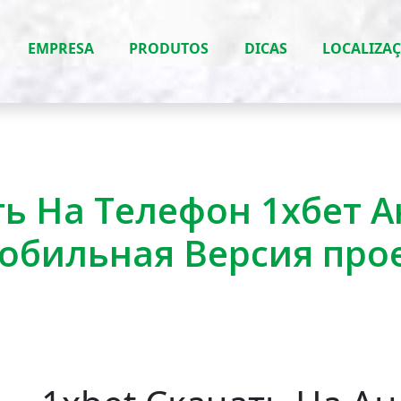
EMPRESA
PRODUTOS
DICAS
LOCALIZA
ть На Телефон 1хбет А
обильная Версия про