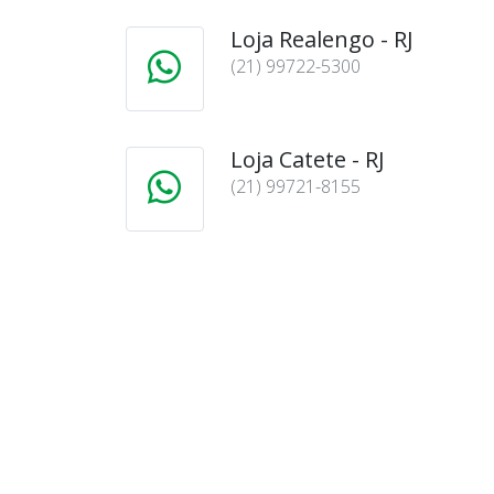
Loja Realengo - RJ
(21) 99722-5300
Loja Catete - RJ
(21) 99721-8155