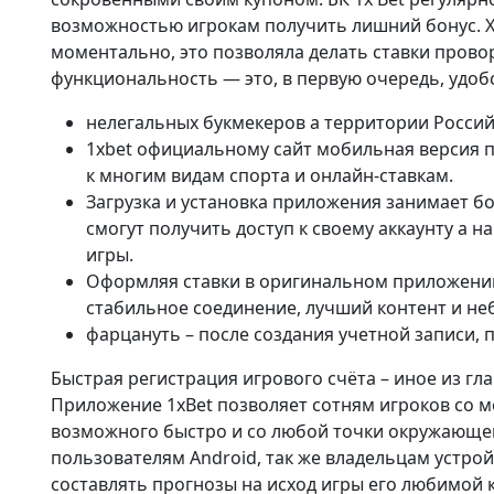
возможностью игрокам получить лишний бонус. Х
моментально, это позволяла делать ставки прово
функциональность — это, в первую очередь, удо
нелегальных букмекеров а территории Россий
1xbet официальному сайт мобильная версия п
к многим видам спорта и онлайн-ставкам.
Загрузка и установка приложения занимает б
смогут получить доступ к своему аккаунту а н
игры.
Оформляя ставки в оригинальном приложении
стабильное соединение, лучший контент и не
фарцануть – после создания учетной записи,
Быстрая регистрация игрового счёта – иное из г
Приложение 1хBet позволяет сотням игроков со м
возможного быстро и со любой точки окружающег
пользователям Android, так же владельцам устрой
составлять прогнозы на исход игры его любимой 