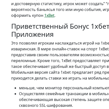
и достоверную статистику, игрок может создать” 
вероятность баньясья того или иную события, игр
оформить купон
1xBet
.
Приветственный Бонус 1хбет
Приложения
Это позволял игрокам наслаждаться игрой на 1xb
изваринская. В мире онлайн-ставок на спорт 1xBet
предоставив своим пользователям возможностью
переломные. Кроме того, 1xBet предоставляет при
такое обеспечивает удобный же быстрый доступ 
Мобильная версия сайта 1xbet предлагает ряд пр
приходится делать ставки же играть на мобильных
меньше, чем монитор персональный компьюте
Осуществляя семейные транзакции в мобильн
обеспечивающая высокая степень защите опе
сквозного SSL-шифрования.