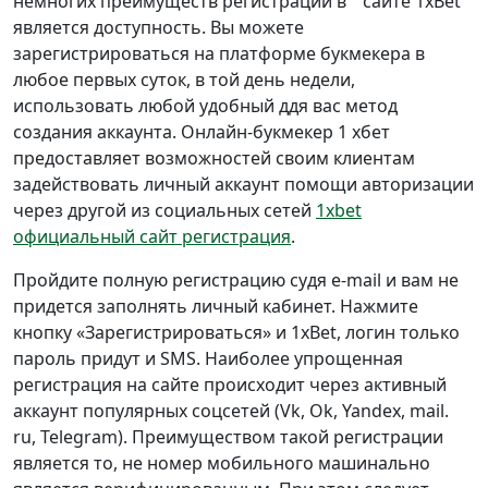
немногих преимуществ регистрации в” “сайте 1xBet
является доступность. Вы можете
зарегистрироваться на платформе букмекера в
любое первых суток, в той день недели,
использовать любой удобный ддя вас метод
создания аккаунта. Онлайн-букмекер 1 хбет
предоставляет возможностей своим клиентам
задействовать личный аккаунт помощи авторизации
через другой из социальных сетей
1xbet
официальный сайт регистрация
.
Пройдите полную регистрацию судя e-mail и вам не
придется заполнять личный кабинет. Нажмите
кнопку «Зарегистрироваться» и 1xBet, логин только
пароль придут и SMS. Наиболее упрощенная
регистрация на сайте происходит через активный
аккаунт популярных соцсетей (Vk, Ok, Yandex, mail.
ru, Telegram). Преимуществом такой регистрации
является то, не номер мобильного машинально