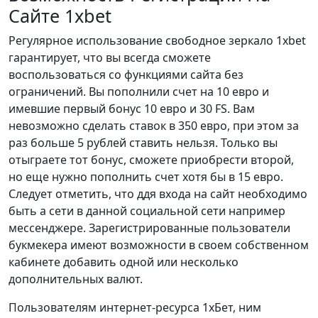
Сайте 1xbet
Регулярное использование свободное зеркало 1xbet
гарантирует, что вы всегда сможете
воспользоваться со функциями сайта без
ограничений. Вы пополнили счет на 10 евро и
имевшие первый бонус 10 евро и 30 FS. Вам
невозможно сделать ставок в 350 евро, при этом за
раз больше 5 рублей ставить нельзя. Только вы
отыграете тот бонус, сможете приобрести второй,
но еще нужно пополнить счет хотя бы в 15 евро.
Следует отметить, что ддя входа на сайт необходимо
быть а сети в данной социальной сети например
мессенджере. Зарегистрированные пользователи
букмекера имеют возможности в своем собственном
кабинете добавить одной или несколько
дополнительных валют.
Пользователям интернет-ресурса 1хБет, ним