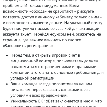
проблемы. И только придуманные Вами
возможности «обхода» не сработают – рискуете
потерять доступ к личному кабинету, только с ним –
и возможность вывести деньги. На указанный почту
будет поступило письмо со ссылкой для активации
аккаунта 1хБет. Перейдя ноунсом ней, окажетесь на
странице, где важнее кликнуть по кнопке
«Завершить регистрацию».
Перед тем, а открыть игровой счет в
лицензионной конторе, пользователь должен
ознакомиться с ограничениями и правилами
компании, этого знать основные требования для
успешной регистрации.
Ваша команда всегда посоветовала нашим
читателям пересказывать ознакомиться с
условиями всех предложений.
Уникальность БК 1хБет заключается в ином, что
компания позволял своим клиентам с одного