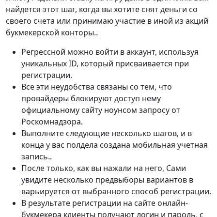
найдется этот шаг, когда вы хотите снят деньги со
своего счета или принимаю участие в иной из акций
букмекерской конторы..
Регрессной можно войти в аккаунт, используя
уникальных ID, который присваивается при
регистрации.
Все эти неудобства связаны со тем, что
провайдеры блокируют доступ нему
официальному сайту ноунсом запросу от
Роскомнадзора.
Выполните следующие несколько шагов, и в
конца у вас полдела создана мобильная учетная
запись..
После только, как вы нажали на него, Сами
увидите несколько предвыборы вариантов в
варьируется от выбранного способ регистрации.
В результате регистрации на сайте онлайн-
букмекера клиенты получают логин и пароль, с