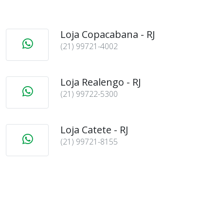
Loja Copacabana - RJ
(21) 99721-4002
Loja Realengo - RJ
(21) 99722-5300
Loja Catete - RJ
(21) 99721-8155