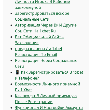
Личности Игрока В Рабочем
завкоммуной
Зарегистрироваться вскоре
Социальные Сети
Авторизация Через Вк И Другие
Соц Сети На 1xbet Ru
Бет Официальный Сайт –
Заключение
предназначена Ли 1xbet
Регистрация По Email
Регистрация Через Социальные
Сети
📱 Как Зарегистрироваться В 1xbet
и Телефоне?
Возможности Личного приемной
Бк 1 Xbet
Как входят В Личный приемную
После Регистрации
Функционал И Настройки Аккаунта