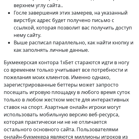
верхнем углу сайта..
Госле завершения этих замерев, на указанный
вирстбук адрес будет получено письмо с
ссылкой, которая позволит вас получить доступ
нему сайту.
Выше расписал параллельно, как найти кнопку и
как заполнять личные данные.
Букмекерская контора 1хБет стараются идти в ногу
со временем только учитывает все потребности и
пожелания моих клиентов. Именно однако,
зарегистрированные беттеры может запросто
посещать игровую площадку в любого время суток
только в любом жестком месте для интерактивных
ставок на спорт. Азартные онлайн игроки могут
использовать мобильную версию веб-ресурса,
которая практически ни не не отличается
остального основного сайта. Пользователями
онлайн-букмекера являются миллионы игроков из