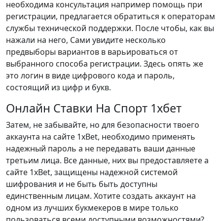
необходима консультация например помощь при
регистрации, предлагается обратиться к операторам
службы технической поддержки. После чтобы, как вы
нажали на него, Сами увидите несколько
предвыборы вариантов в варьироваться от
выбранного способа регистрации. Здесь опять же
это логин в виде цифрового кода и пароль,
состоящий из цифр и букв.
Онлайн Ставки На Спорт 1хбет
Затем, не забывайте, но для безопасности твоего
аккаунта на сайте 1xBet, необходимо применять
надежный пароль а не передавать ваши данные
третьим лица. Все данные, них вы предоставляете а
сайте 1xBet, защищены надежной системой
шифрования и не быть быть доступны
единственным лицам. Хотите создать аккаунт на
одном из лучших букмекеров в мире только
пользоваться всеми доступными возможностями?