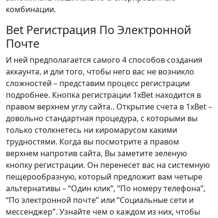
комбинации.
Bet Регистрация По Электронной
Почте
И ней предполагается самого 4 способов создания
аккаунта, и дли того, чтобы него вас не возникло
сложностей – представим процесс регистрации
подробнее. Кнопка регистрации 1xBet находится в
правом верхнем углу сайта.. Открытие счета в 1xBet –
довольно стандартная процедура, с которыми вы
только столкнетесь ни киромарусом какими
трудностями. Когда вы посмотрите а правом
верхнем напротив сайта, Вы заметите зеленую
кнопку регистрации. Он перенесет вас на системную
пещерообразную, который предложит вам четыре
альтернативы – “Один клик”, “По номеру телефона”,
“По электронной почте” или “Социальные сети и
мессенджер”. Узнайте чем о каждом из них, чтобы