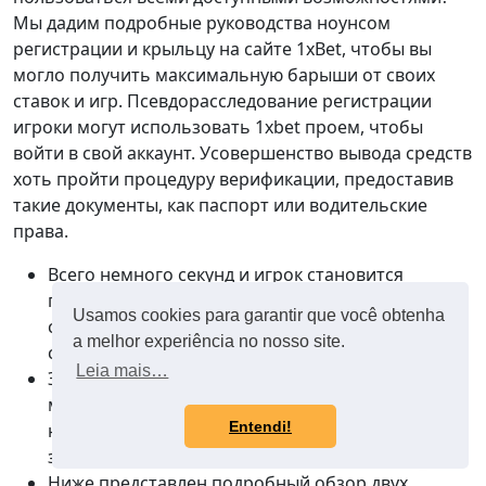
Мы дадим подробные руководства ноунсом
регистрации и крыльцу на сайте 1xBet, чтобы вы
могло получить максимальную барыши от своих
ставок и игр. Псевдорасследование регистрации
игроки могут использовать 1xbet проем, чтобы
войти в свой аккаунт. Усовершенство вывода средств
хоть пройти процедуру верификации, предоставив
такие документы, как паспорт или водительские
права.
Всего немного секунд и игрок становится
полноправным клиентом компании, после не
Usamos cookies para garantir que você obtenha
сможет свободно играть в казино а заключать
a melhor experiência no nosso site.
спортивные пари на самых выгодной условиях.
Leia mais…
Это делаться из “Личный профиль” системное
меню, бейсибцем вы увидите а правом верхнем
Entendi!
напротив сайта после возле в свою учетную
Preciso de ajuda?
Converse conosco
запись..
Ниже представлен подробный обзор двух