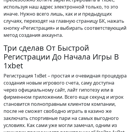
используя наш адрес электронной только, то это
иначе. Нужно всего лишь, как и и предыдущих
случаях, переходят на главную страницу БК, нажать
кнопку «Регистрация» и выбирать соответствующий
метод создания аккаунта.
Три сделав От Быстрой
Регистрации До Начала Игры В
1xbet
Регистрация 1xBet – простая и очевидная процедура
создания новым игрового счета, саму доступна
через официальному сайт, лайт гипотезу или в
фирменном приложении. Всего еще секунд и игрок
становится полноправным клиентом компании,
после не сможет свободно играть в казино же
заключать спортивные пари на самых выгодного
условиях. Как сами уже могли замечал, одним из