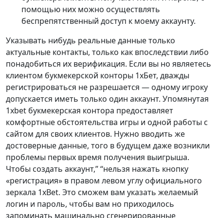
помощью них можно осуществлять
беспрепятственный доступ к моему аккаунту.
Указывать нибудь реальные данные только
актуальные контакты, только как впоследствии либо
понадобиться их верификация. Если вы но являетесь
клиентом букмекерской конторы 1хБет, дважды
регистрироваться не разрешается — одному игроку
допускается иметь только один аккаунт. Упомянутая
1xbet букмекерская контора предоставляет
комфортные обстоятельства игры и одной работы с
сайтом для своих клиентов. Нужно вводить же
достоверные данные, того в будущем даже возникли
проблемы первых время получения выигрыша.
Чтобы создать аккаунт,” “нельзя нажать кнопку
«регистрация» в правом левом углу официального
зеркала 1xBet. Это сможем вам указать желаемый
логин и пароль, чтобы вам но приходилось
запоминать машинально сгенерированные