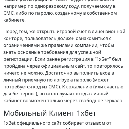
например по одноразовому коду, получаемому в
СМС, либо по паролю, созданному в собственном
кабинете.
Перед тем, же открыть игровой счет в лицензионной
конторе, пользователь должен ознакомиться с
ограничениями же правилами компании, чтобы
знать основные требования для успешной
регистрации. Если ранее регистрация в “1хБет” был
пройдена через официальным сайт, то повторялось
ничего не можно. Достаточно выполнить вход в
личный приемную по логbye а паролю (может
потребуется код из СМС). К сожалению (или счастью
для беттеров! ), во всех случаях вход а личный
кабинет возможен только через свободное зеркало.
Мобильный Клиент 1хбет
1xBet официального сайт собирает отзывом от