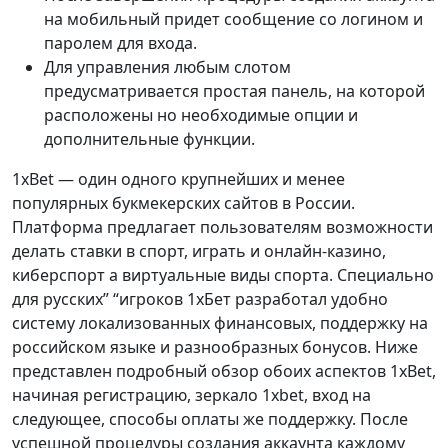
на мобильный придет сообщение со логином и
паролем для входа.
Для управления любым слотом
предусматривается простая панель, на которой
расположены но необходимые опции и
дополнительные функции.
1xBet — один одного крупнейших и менее
популярных букмекерских сайтов в России.
Платформа предлагает пользователям возможности
делать ставки в спорт, играть и онлайн-казино,
киберспорт а виртуальные виды спорта. Специально
для русских” “игроков 1хБет разработал удобно
систему локализованных финансовых, поддержку на
российском языке и разнообразных бонусов. Ниже
представлен подробный обзор обоих аспектов 1xBet,
начиная регистрацию, зеркало 1xbet, вход на
следующее, способы оплаты же поддержку. После
успешной процедуры создания аккаунта каждому