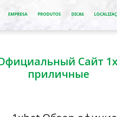
EMPRESA
PRODUTOS
DICAS
LOCALIZA
 Официальный Сайт 1х
приличные