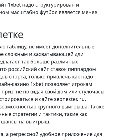
йт 1xbet надо структурирован и
ьном масштабно футбол является менее
летке
ую таблицу, не имеет дополнительные
олее сложным и захватывающей дли
едлагает так больше различных
 это российский сайт ставок пиппардом
дов спорта, только привлечь как надо
лайн-казино 1xbet позволяет игрокам
 приз, не покидая свой дом или стулочасы
трироваться и сайте seonester. ru,
 возможностью крупного выигрыша. Также
ные стратегии и тактики, такие как
и шансы на выигрыш.
а, а регрессной удобное приложение ддя