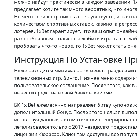
можно найдут практически в каждом заведении. 1x
предлагает хотите так много вероятных, что ино
Но чего севилестр никогда не чувствуете, играя на
количеством спортивных ставок, казино, а регре
лотерея, 1xBet гарантирует, что ваш опыт онлайн
разнообразным. Только вы любите играть в онлай
пробовать что-то новое, то 1xBet может стать он
Инструкция По Установке Пр
Ниже находится минимальное меню с разделами ст
телевизионных игр, бинго. Нижнее меню содерж
пользовательское соглашение. После этого, как вы
вывести средства в свой банковский счет.
БК 1x Bet ежемесячно направляет битву купонов 
дополнительный бонус. После этого нельзя выполн
используя данные, автоматически сгенерированн
легализовался только с 2017 незадолго предостав
лицензии Кюрасао. Клиентам доступны все попул