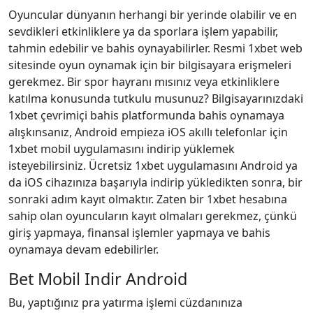
Oyuncular dünyanın herhangi bir yerinde olabilir ve en
sevdikleri etkinliklere ya da sporlara işlem yapabilir,
tahmin edebilir ve bahis oynayabilirler. Resmi 1xbet web
sitesinde oyun oynamak için bir bilgisayara erişmeleri
gerekmez. Bir spor hayranı mısınız veya etkinliklere
katılma konusunda tutkulu musunuz? Bilgisayarınızdaki
1xbet çevrimiçi bahis platformunda bahis oynamaya
alışkınsanız, Android empieza iOS akıllı telefonlar için
1xbet mobil uygulamasını indirip yüklemek
isteyebilirsiniz. Ücretsiz 1xbet uygulamasını Android ya
da iOS cihazınıza başarıyla indirip yükledikten sonra, bir
sonraki adım kayıt olmaktır. Zaten bir 1xbet hesabına
sahip olan oyuncuların kayıt olmaları gerekmez, çünkü
giriş yapmaya, finansal işlemler yapmaya ve bahis
oynamaya devam edebilirler.
Bet Mobil Indir Android
Bu, yaptığınız pra yatırma işlemi cüzdanınıza