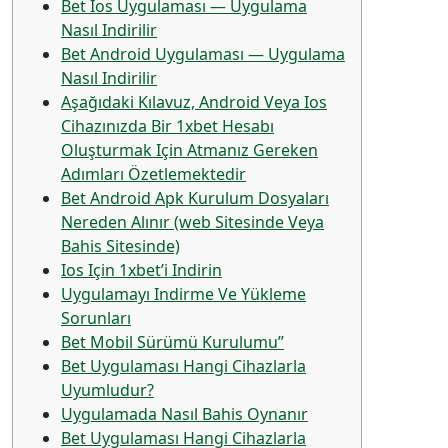
Bet Ios Uygulaması — Uygulama
Nasıl Indirilir
Bet Android Uygulaması — Uygulama
Nasıl Indirilir
Aşağıdaki Kılavuz, Android Veya Ios
Cihazınızda Bir 1xbet Hesabı
Oluşturmak Için Atmanız Gereken
Adımları Özetlemektedir
Bet Android Apk Kurulum Dosyaları
Nereden Alınır (web Sitesinde Veya
Bahis Sitesinde)
Ios Için 1xbet’i Indirin
Uygulamayı Indirme Ve Yükleme
Sorunları
Bet Mobil Sürümü Kurulumu”
Bet Uygulaması Hangi Cihazlarla
Uyumludur?
Uygulamada Nasıl Bahis Oynanır
Bet Uygulaması Hangi Cihazlarla