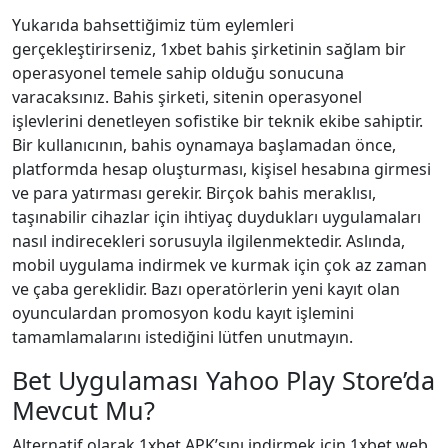
Yukarıda bahsettiğimiz tüm eylemleri
gerçekleştirirseniz, 1xbet bahis şirketinin sağlam bir
operasyonel temele sahip olduğu sonucuna
varacaksınız. Bahis şirketi, sitenin operasyonel
işlevlerini denetleyen sofistike bir teknik ekibe sahiptir.
Bir kullanıcının, bahis oynamaya başlamadan önce,
platformda hesap oluşturması, kişisel hesabına girmesi
ve para yatırması gerekir. Birçok bahis meraklısı,
taşınabilir cihazlar için ihtiyaç duydukları uygulamaları
nasıl indirecekleri sorusuyla ilgilenmektedir. Aslında,
mobil uygulama indirmek ve kurmak için çok az zaman
ve çaba gereklidir. Bazı operatörlerin yeni kayıt olan
oyunculardan promosyon kodu kayıt işlemini
tamamlamalarını istediğini lütfen unutmayın.
Bet Uygulaması Yahoo Play Store’da
Mevcut Mu?
Alternatif olarak 1xbet APK’sını indirmek için 1xbet web