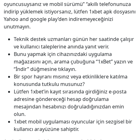
oyuncusuysanız ve mobil sürümü” “akıllı telefonunuza
indirip yüklemek istiyorsanız, lütfen 1xbet apk dosyasını
Yahoo and google play’den indiremeyeceğinizi
unutmayın.
Teknik destek uzmanları günün her saatinde çalışır
ve kullanıcı taleplerine anında yanıt verir.
Bunu yapmak için cihazınızdaki uygulama
mağazasını açın, arama çubuğuna “1xBet” yazın ve
“İndir” düğmesine tıklayın.
Bir spor hayranı mısınız veya etkinliklere katılma
konusunda tutkulu musunuz?
Lütfen 1xbet’in kayıt sırasında girdiğiniz e-posta
adresine göndereceği hesap doğrulama
mesajından hesabınızı doğruladığınızdan emin
olun.
1xbet mobil uygulaması oyuncular için sezgisel bir
kullanıcı arayüzüne sahiptir.