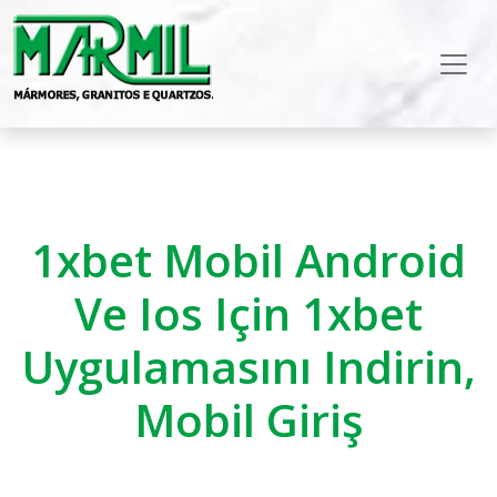
1xbet Mobil Android
Ve Ios Için 1xbet
Uygulamasını Indirin,
Mobil Giriş