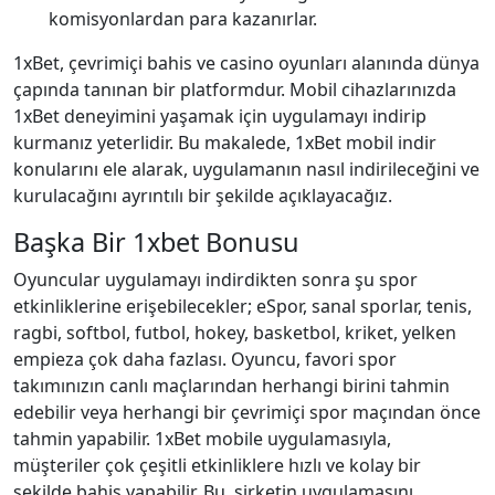
komisyonlardan para kazanırlar.
1xBet, çevrimiçi bahis ve casino oyunları alanında dünya
çapında tanınan bir platformdur. Mobil cihazlarınızda
1xBet deneyimini yaşamak için uygulamayı indirip
kurmanız yeterlidir. Bu makalede, 1xBet mobil indir
konularını ele alarak, uygulamanın nasıl indirileceğini ve
kurulacağını ayrıntılı bir şekilde açıklayacağız.
Başka Bir 1xbet Bonusu
Oyuncular uygulamayı indirdikten sonra şu spor
etkinliklerine erişebilecekler; eSpor, sanal sporlar, tenis,
ragbi, softbol, futbol, hokey, basketbol, kriket, yelken
empieza çok daha fazlası. Oyuncu, favori spor
takımınızın canlı maçlarından herhangi birini tahmin
edebilir veya herhangi bir çevrimiçi spor maçından önce
tahmin yapabilir. 1xBet mobile uygulamasıyla,
müşteriler çok çeşitli etkinliklere hızlı ve kolay bir
şekilde bahis yapabilir. Bu, şirketin uygulamasını