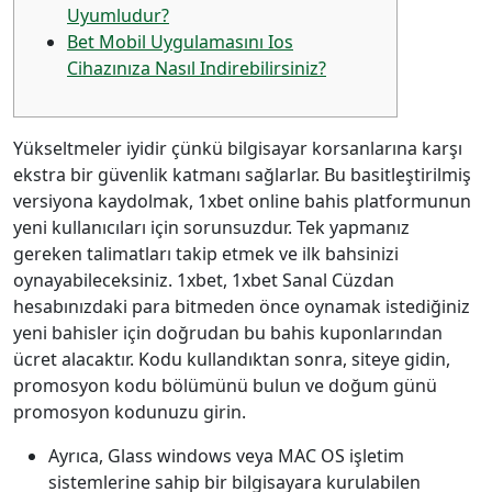
Uyumludur?
Bet Mobil Uygulamasını Ios
Cihazınıza Nasıl Indirebilirsiniz?
Yükseltmeler iyidir çünkü bilgisayar korsanlarına karşı
ekstra bir güvenlik katmanı sağlarlar. Bu basitleştirilmiş
versiyona kaydolmak, 1xbet online bahis platformunun
yeni kullanıcıları için sorunsuzdur. Tek yapmanız
gereken talimatları takip etmek ve ilk bahsinizi
oynayabileceksiniz. 1xbet, 1xbet Sanal Cüzdan
hesabınızdaki para bitmeden önce oynamak istediğiniz
yeni bahisler için doğrudan bu bahis kuponlarından
ücret alacaktır. Kodu kullandıktan sonra, siteye gidin,
promosyon kodu bölümünü bulun ve doğum günü
promosyon kodunuzu girin.
Ayrıca, Glass windows veya MAC OS işletim
sistemlerine sahip bir bilgisayara kurulabilen