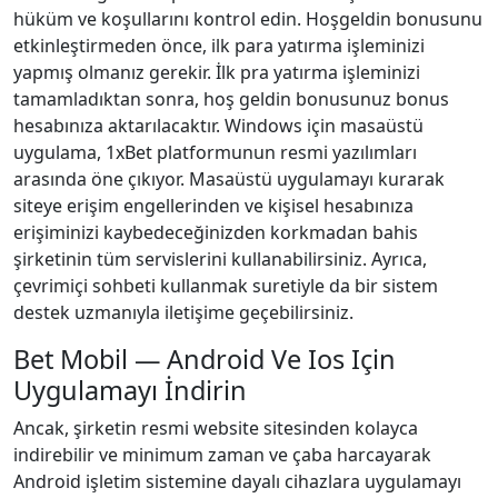
hüküm ve koşullarını kontrol edin. Hoşgeldin bonusunu
etkinleştirmeden önce, ilk para yatırma işleminizi
yapmış olmanız gerekir. İlk pra yatırma işleminizi
tamamladıktan sonra, hoş geldin bonusunuz bonus
hesabınıza aktarılacaktır. Windows için masaüstü
uygulama, 1xBet platformunun resmi yazılımları
arasında öne çıkıyor. Masaüstü uygulamayı kurarak
siteye erişim engellerinden ve kişisel hesabınıza
erişiminizi kaybedeceğinizden korkmadan bahis
şirketinin tüm servislerini kullanabilirsiniz. Ayrıca,
çevrimiçi sohbeti kullanmak suretiyle da bir sistem
destek uzmanıyla iletişime geçebilirsiniz.
Bet Mobil — Android Ve Ios Için
Uygulamayı İndirin
Ancak, şirketin resmi website sitesinden kolayca
indirebilir ve minimum zaman ve çaba harcayarak
Android işletim sistemine dayalı cihazlara uygulamayı