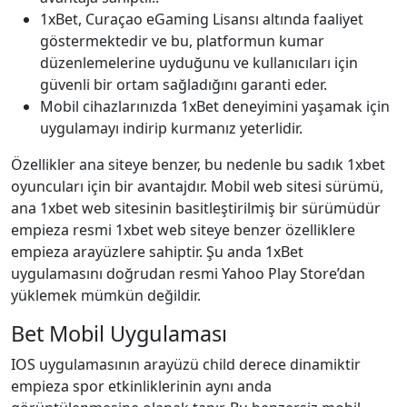
1xBet, Curaçao eGaming Lisansı altında faaliyet
göstermektedir ve bu, platformun kumar
düzenlemelerine uyduğunu ve kullanıcıları için
güvenli bir ortam sağladığını garanti eder.
Mobil cihazlarınızda 1xBet deneyimini yaşamak için
uygulamayı indirip kurmanız yeterlidir.
Özellikler ana siteye benzer, bu nedenle bu sadık 1xbet
oyuncuları için bir avantajdır. Mobil web sitesi sürümü,
ana 1xbet web sitesinin basitleştirilmiş bir sürümüdür
empieza resmi 1xbet web siteye benzer özelliklere
empieza arayüzlere sahiptir. Şu anda 1xBet
uygulamasını doğrudan resmi Yahoo Play Store’dan
yüklemek mümkün değildir.
Bet Mobil Uygulaması
IOS uygulamasının arayüzü child derece dinamiktir
empieza spor etkinliklerinin aynı anda