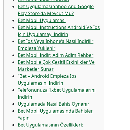
Bet Uygulaması Yahoo And Google
Play Store’da Mevcut Mu?
Bet Mobil Uygulaması
Bet Mobil Instructions Android Ve Ios
Için Uygulamayı İndirin
Bet Ios Veya Iphone’a Nasıl Indirilir
Empieza Yüklenir
Bet Mobil Indir: Adim Adim Rehber
Bet Mobile Çok Çeşitli Etkinlikler Ve
Marketler Sunar
“Bet – Android Empieza Ios
Uygulamasını Indirin
Telefonunuza 1xbet Uygulamalarını
Indirin
Uygulamada Nasıl Bahis Oynanır
Bet Mobil Uygulamasında Bahisler
Yapın
Bet Uygulamasının Özellikleri: