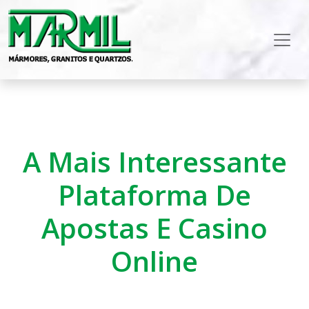
A Mais Interessante
Plataforma De
Apostas E Casino
Online