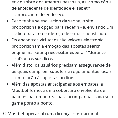
envio sobre documentos pessoais, asi como cópia
de antecedente de identidade elizabeth
comprovante de endereço.
Caso tenha se esquecido da senha, o site
proporciona a opção para redefini-la, enviando um
código para teu endereço de e-mail cadastrado.
Os encontros virtuosos são velozes electronic
proporcionam a emoção das apostas search
engine marketing necessitar esperar” “durante
confrontos verídicos.
Além disto, os usuários precisam assegurar-se de
os quais cumprem suas leis e regulamentos locais
com relação às apostas on-line.
Além das apostas antecipadas aos embates, a
Mostbet fornece uma cobertura envolvente de
palpites na tempo real para acompanhar cada set e
game ponto a ponto.
O Mostbet opera sob uma licença internacional