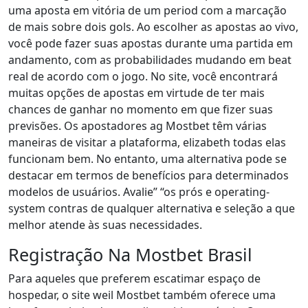
uma aposta em vitória de um period com a marcação
de mais sobre dois gols. Ao escolher as apostas ao vivo,
você pode fazer suas apostas durante uma partida em
andamento, com as probabilidades mudando em beat
real de acordo com o jogo. No site, você encontrará
muitas opções de apostas em virtude de ter mais
chances de ganhar no momento em que fizer suas
previsões. Os apostadores ag Mostbet têm várias
maneiras de visitar a plataforma, elizabeth todas elas
funcionam bem. No entanto, uma alternativa pode se
destacar em termos de benefícios para determinados
modelos de usuários. Avalie” “os prós e operating-
system contras de qualquer alternativa e seleção a que
melhor atende às suas necessidades.
Registração Na Mostbet Brasil
Para aqueles que preferem escatimar espaço de
hospedar, o site weil Mostbet também oferece uma