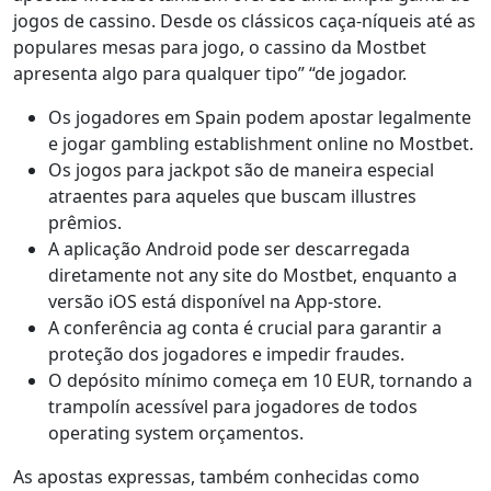
jogos de cassino. Desde os clássicos caça-níqueis até as
populares mesas para jogo, o cassino da Mostbet
apresenta algo para qualquer tipo” “de jogador.
Os jogadores em Spain podem apostar legalmente
e jogar gambling establishment online no Mostbet.
Os jogos para jackpot são de maneira especial
atraentes para aqueles que buscam illustres
prêmios.
A aplicação Android pode ser descarregada
diretamente not any site do Mostbet, enquanto a
versão iOS está disponível na App-store.
A conferência ag conta é crucial para garantir a
proteção dos jogadores e impedir fraudes.
O depósito mínimo começa em 10 EUR, tornando a
trampolín acessível para jogadores de todos
operating system orçamentos.
As apostas expressas, também conhecidas como