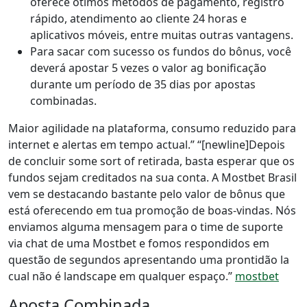
oferece ótimos métodos de pagamento, registro
rápido, atendimento ao cliente 24 horas e
aplicativos móveis, entre muitas outras vantagens.
Para sacar com sucesso os fundos do bônus, você
deverá apostar 5 vezes o valor ag bonificação
durante um período de 35 dias por apostas
combinadas.
Maior agilidade na plataforma, consumo reduzido para
internet e alertas em tempo actual.” “[newline]Depois
de concluir some sort of retirada, basta esperar que os
fundos sejam creditados na sua conta. A Mostbet Brasil
vem se destacando bastante pelo valor de bônus que
está oferecendo em tua promoção de boas-vindas. Nós
enviamos alguma mensagem para o time de suporte
via chat de uma Mostbet e fomos respondidos em
questão de segundos apresentando uma prontidão la
cual não é landscape em qualquer espaço.”
mostbet
Aposta Combinada