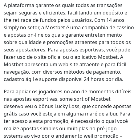
A plataforma garante os quais todas as transações
sejam seguras e eficientes, facilitando um depósito e
the retirada de fundos pelos usuários. Com 14 anos
simply no setor, a Mostbet é uma companhia de cassino
e apostas on-line os quais garante entretenimento
sobre qualidade e promoções atraentes para todos os
seus apostadores. Para apostas esportivas, você pode
fazer uso de o site oficial ou o aplicativo Mostbet. A
Mostbet apresenta um web-site atraente e para fácil
navegação, com diversos métodos de pagamento,
cadastro ágil e suporte disponível 24 horas por dia.
Para apoiar os jogadores no ano de momentos difíceis
nas apostas esportivas, some sort of Mostbet
desenvolveu o bônus Lucky Loss, que concede apostas
grátis caso você esteja em alguma maré de albur. Para
ter acesso a esta promoção, é necessário o qual você
realize apostas simples ou múltiplas no pré-jogo
systems ao vivo por o andamento weil promoção –