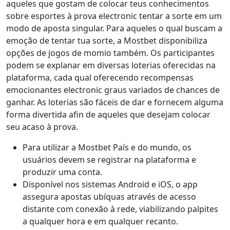
aqueles que gostam de colocar teus conhecimentos
sobre esportes à prova electronic tentar a sorte em um
modo de aposta singular. Para aqueles o qual buscam a
emoção de tentar tua sorte, a Mostbet disponibiliza
opções de jogos de momio também. Os participantes
podem se explanar em diversas loterias oferecidas na
plataforma, cada qual oferecendo recompensas
emocionantes electronic graus variados de chances de
ganhar. As loterias são fáceis de dar e fornecem alguma
forma divertida afin de aqueles que desejam colocar
seu acaso à prova.
Para utilizar a Mostbet País e do mundo, os
usuários devem se registrar na plataforma e
produzir uma conta.
Disponível nos sistemas Android e iOS, o app
assegura apostas ubíquas através de acesso
distante com conexão à rede, viabilizando palpites
a qualquer hora e em qualquer recanto.