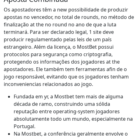
Os apostadores têm a new possibilidade de produzir
apostas no vencedor, no total de rounds, no método de
finalização at the no round no ano de que a luta
terminará. Para ser declarado legal, 1 site deve
producir regulamentado pelas leis de um país
estrangeiro. Além da licença, o MostBet possui
protocolos para segurança como criptografia,
protegendo os informações dos jogadores at the
apostadores. Ele também tem ferramentas afin de o
jogo responsável, evitando que os jogadores tenham
inconveniencias relacionados ao jogo.
Fundada em yr, a Mostbet tem mais de alguma
década de ramo, construindo uma sólida
reputação entre operating-system jogadores
absolutamente todo um mundo, especialmente na
Portugal.
Na Mostbet, a conferência geralmente envolve o