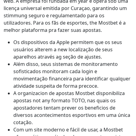
web. A empresa foi fundada em year e opera sob uma
licença universal emitida por Curaçao, garantindo um
stimmung seguro e regulamentado para os
utilizadores. Para os fãs de esportes, the Mostbet é a
melhor plataforma pra fazer suas apostas.
Os dispositivos da Apple permitem que os seus
usuários alterem a new localização de seus
aparelhos através ag seção de ajustes.
Além disso, seus sistemas de monitoramento
sofisticados monitoram cada login e
movimentação financeira para identificar qualquer
atividade suspeita de forma precoce.
A organizacion de apostas Mostbet disponibiliza
apostas not any formato TOTO, nas quais os
apostadores tentam prever os beneficios de
diversos acontecimentos esportivos em uma única
cotação.
Com um site moderno e fácil de usar, a Mostbet