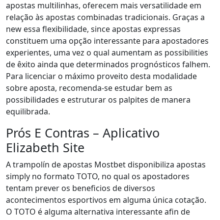
apostas multilinhas, oferecem mais versatilidade em
relação às apostas combinadas tradicionais. Graças a
new essa flexibilidade, since apostas expressas
constituem uma opção interessante para apostadores
experientes, uma vez o qual aumentam as possibilities
de êxito ainda que determinados prognósticos falhem.
Para licenciar o máximo proveito desta modalidade
sobre aposta, recomenda-se estudar bem as
possibilidades e estruturar os palpites de manera
equilibrada.
Prós E Contras – Aplicativo
Elizabeth Site
A trampolín de apostas Mostbet disponibiliza apostas
simply no formato TOTO, no qual os apostadores
tentam prever os beneficios de diversos
acontecimentos esportivos em alguma única cotação.
O TOTO é alguma alternativa interessante afin de