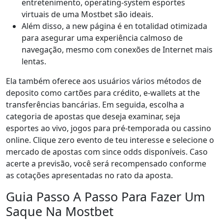
entretenimento, operating-system esportes
virtuais de uma Mostbet são ideais.
Além disso, a new página é en totalidad otimizada
para asegurar uma experiência calmoso de
navegação, mesmo com conexões de Internet mais
lentas.
Ela também oferece aos usuários vários métodos de
deposito como cartões para crédito, e-wallets at the
transferências bancárias. Em seguida, escolha a
categoria de apostas que deseja examinar, seja
esportes ao vivo, jogos para pré-temporada ou cassino
online. Clique zero evento de teu interesse e selecione o
mercado de apostas com since odds disponíveis. Caso
acerte a previsão, você será recompensado conforme
as cotações apresentadas no rato da aposta.
Guia Passo A Passo Para Fazer Um
Saque Na Mostbet