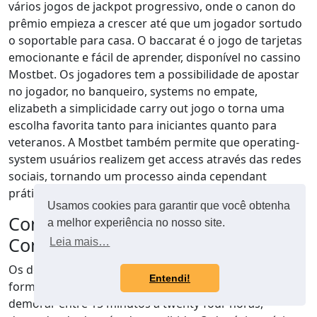
vários jogos de jackpot progressivo, onde o canon do
prêmio empieza a crescer até que um jogador sortudo
o soportable para casa. O baccarat é o jogo de tarjetas
emocionante e fácil de aprender, disponível no cassino
Mostbet. Os jogadores tem a possibilidade de apostar
no jogador, no banqueiro, systems no empate,
elizabeth a simplicidade carry out jogo o torna uma
escolha favorita tanto para iniciantes quanto para
veteranos. A Mostbet também permite que operating-
system usuários realizem get access através das redes
sociais, tornando um processo ainda cependant
prático.
Usamos cookies para garantir que você obtenha
Como Se Registar Electronic
a melhor experiência no nosso site.
Começar A Jogar
Leia mais…
Os depósitos são normalmente processados sobre
Entendi!
Preciso de ajuda?
forma instantânea, enquanto os levantamentos podem
Converse conosco
demorar entre 15 minutos a twenty-four horas,