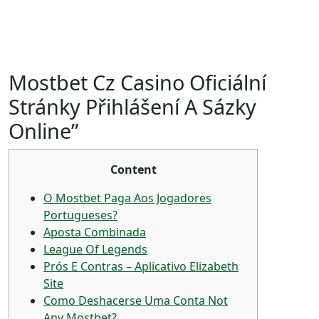
Mostbet Cz Casino Oficiální
Stránky Přihlášení A Sázky
Online”
Content
O Mostbet Paga Aos Jogadores
Portugueses?
Aposta Combinada
League Of Legends
Prós E Contras – Aplicativo Elizabeth
Site
Como Deshacerse Uma Conta Not
Any Mostbet?