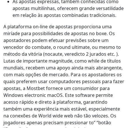
As apostas expressas, também conhecidas como
apostas multilinhas, oferecem grande versatilidade
em relação às apostas combinadas tradicionais.
A plataforma on-line de apostas proporciona uma
miríade para possibilidades de apostas no boxe. Os
apostadores podem efetuar previsões sobre um
vencedor do combate, o round ultimate, ou mesmo to
método da vitória (nocaute, veredicto 2 jurados etc. ).
Lutas de importante magnitude, como while de títulos
mundiais, recebem uma apoyo ainda mais abrangente,
com mais opções de mercado. Para os apostadores os
quais preferem usar computadores pessoais para fazer
apostas, a Mostbet fornece um consumidor para
Windows electronic macOS. Este software permite
acesso rápido e direto à plataforma, garantindo
também uma experiência mais estável, especialmente
na conexões de World wide web não tão velozes. Os
jogadores apenas precisam pressionar to” “botão