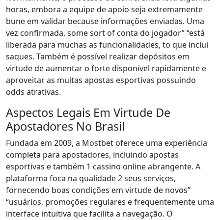
horas, embora a equipe de apoio seja extremamente
bune em validar because informações enviadas. Uma
vez confirmada, some sort of conta do jogador” “está
liberada para muchas as funcionalidades, to que inclui
saques. Também é possível realizar depósitos em
virtude de aumentar o forte disponível rapidamente e
aproveitar as muitas apostas esportivas possuindo
odds atrativas.
Aspectos Legais Em Virtude De
Apostadores No Brasil
Fundada em 2009, a Mostbet oferece uma experiência
completa para apostadores, incluindo apostas
esportivas e também 1 cassino online abrangente. A
plataforma foca na qualidade 2 seus serviços,
fornecendo boas condições em virtude de novos”
“usuários, promoções regulares e frequentemente uma
interface intuitiva que facilita a navegação. O