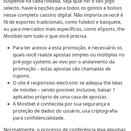
suspense na cada rodada. Seja qual for o seu jogo
selecto, haverá opções para todos os gostos e bolsos
nesse completo cassino digital. Não importa ze você é
fã de esportes tradicionais, como futebol e basquete,
ou para mercados mais específicos, como eSports, the
Mostbet tem tudo o que você precisa.
Para ter acesso a esta promoção, é necessário os
quais você realize apostas simples ou múltiplas no
pré-jogo systems ao vivo por o andamento da
promoção – estas apostas são chamadas de
cupons.
O site é responsivo electronic se adequa the telas
de móviles – sendo possível, inclusive, baixar 1
aplicativo próprio de uma casa de apostas.
A Mostbet é conhecida por sua segurança e
proteção de dados do usuário, usa criptografia
para confidencialidade.
Normalmente, o processo de conferência leva algumas