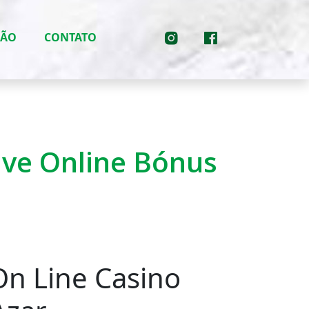
ÇÃO
CONTATO
ave Online Bónus
On Line Casino