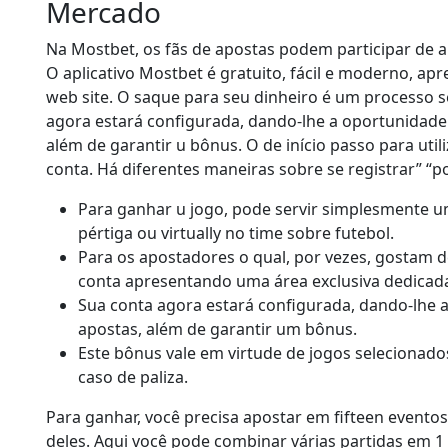
Mercado
Na Mostbet, os fãs de apostas podem participar de 
O aplicativo Mostbet é gratuito, fácil e moderno, 
web site. O saque para seu dinheiro é um processo 
agora estará configurada, dando-lhe a oportunidade 
além de garantir u bônus. O de início passo para uti
conta. Há diferentes maneiras sobre se registrar” “por
Para ganhar u jogo, pode servir simplesmente u
pértiga ou virtually no time sobre futebol.
Para os apostadores o qual, por vezes, gostam d
conta apresentando uma área exclusiva dedicada 
Sua conta agora estará configurada, dando-lhe a 
apostas, além de garantir um bônus.
Este bônus vale em virtude de jogos selecionado
caso de paliza.
Para ganhar, você precisa apostar em fifteen evento
deles. Aqui você pode combinar várias partidas em 1 