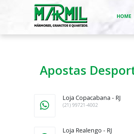
HOME
Apostas Desport
Loja Copacabana - RJ
(21) 99721-4002
Loja Realengo - RJ