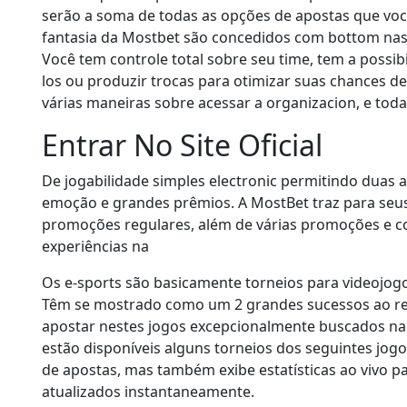
serão a soma de todas as opções de apostas que você
fantasia da Mostbet são concedidos com bottom nas e
Você tem controle total sobre seu time, tem a possi
los ou produzir trocas para otimizar suas chances d
várias maneiras sobre acessar a organizacion, e tod
Entrar No Site Oficial
De jogabilidade simples electronic permitindo duas 
emoção e grandes prêmios. A MostBet traz para seus
promoções regulares, além de várias promoções e c
experiências na
Os e-sports são basicamente torneios para videojogos
Têm se mostrado como um 2 grandes sucessos ao redo
apostar nestes jogos excepcionalmente buscados na
estão disponíveis alguns torneios dos seguintes jo
de apostas, mas também exibe estatísticas ao vivo p
atualizados instantaneamente.