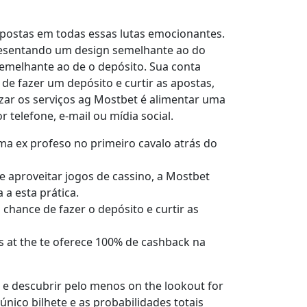
apostas em todas essas lutas emocionantes.
apresentando um design semelhante ao do
semelhante ao de o depósito. Sua conta
de fazer um depósito e curtir as apostas,
lizar os serviços ag Mostbet é alimentar uma
 telefone, e-mail ou mídia social.
ma ex profeso no primeiro cavalo atrás do
e aproveitar jogos de cassino, a Mostbet
a esta prática.
chance de fazer o depósito e curtir as
s at the te oferece 100% de cashback na
s e descubrir pelo menos on the lookout for
único bilhete e as probabilidades totais