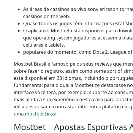
As áreas de cassinos ao vivo sony ericsson torna
cassinos on the web.
Quase todos os jogos têm informações estatístic
O aplicativo Mostbet está disponível para downl
que operating system jogadores acessem a plat
celulares e tablets.
populares do momento, como Dota 2, League of T
Mostbet Brasil é famoso pelos seus reviews que men
sobre fazer o registro, assim como some sort of simp
está disponível em 38 idiomas, incluindo o português.
fundamental para o qual a Mostbet ze destacasse no 
interface você terá, por exemplo, suporte ao consu
mais ainda a sua experiência nesta casa para aposta
idéia pesquisar e contrastar diferentes plataformas p
uma
mostbet brasil
.
Mostbet – Apostas Esportivas 