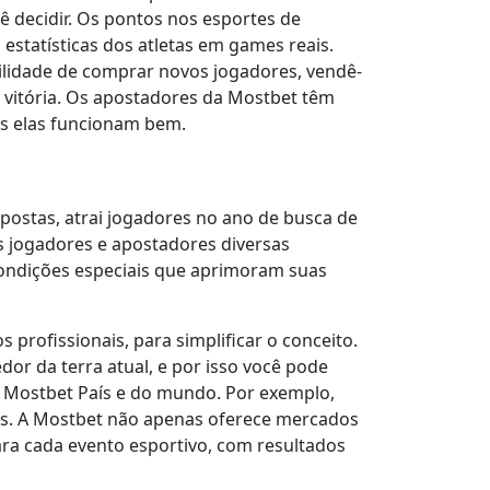
 decidir. Os pontos nos esportes de
statísticas dos atletas em games reais.
bilidade de comprar novos jogadores, vendê-
e vitória. Os apostadores da Mostbet têm
as elas funcionam bem.
apostas, atrai jogadores no ano de busca de
 jogadores e apostadores diversas
ondições especiais que aprimoram suas
 profissionais, para simplificar o conceito.
r da terra atual, e por isso você pode
 Mostbet País e do mundo. Por exemplo,
gos. A Mostbet não apenas oferece mercados
ara cada evento esportivo, com resultados