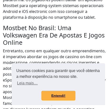
Mostbet para operating-system sistemas operacionais
Android e iOS electronic com isso conseguir a
plataforma à disposição no smartphone ou tablet.
Mostbet No Brasil: Uma
Volkswagen Era De Apostas E Jogos
Online
Entretanto, como em qualquer outro empreendimento,
é imperativo abordar os jogos de cassino on-line com
moderazione, compreendendo os riscos inerentes e
adotando práticas responsáveis. Na Mostbet, você
Usamos cookies para garantir que você obtenha
possui um leque coloso de opções, de futebol an
a melhor experiência no nosso site.
eSports. Os tipos sobre apostas disponibilizados simply
Leia mais…
no site, também são bem variados, conheça os tipos de
apostas mais influentes nos principais esportes da
Entendi!
Preciso de ajuda?
Mostbet País brasileiro. O UFC é a competição também
Converse conosco
famosa das artes marciais, onde os eventos acontecem