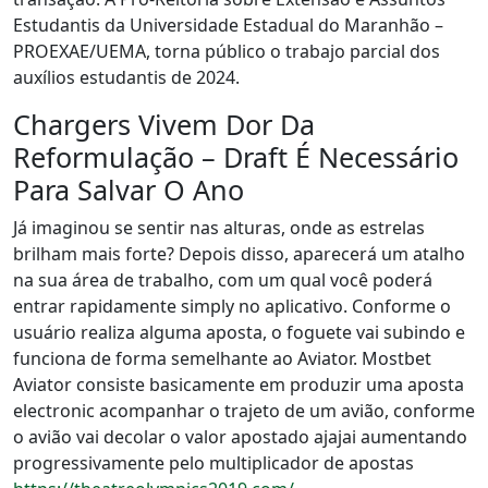
Estudantis da Universidade Estadual do Maranhão –
PROEXAE/UEMA, torna público o trabajo parcial dos
auxílios estudantis de 2024.
Chargers Vivem Dor Da
Reformulação – Draft É Necessário
Para Salvar O Ano
Já imaginou se sentir nas alturas, onde as estrelas
brilham mais forte? Depois disso, aparecerá um atalho
na sua área de trabalho, com um qual você poderá
entrar rapidamente simply no aplicativo. Conforme o
usuário realiza alguma aposta, o foguete vai subindo e
funciona de forma semelhante ao Aviator. Mostbet
Aviator consiste basicamente em produzir uma aposta
electronic acompanhar o trajeto de um avião, conforme
o avião vai decolar o valor apostado ajajai aumentando
progressivamente pelo multiplicador de apostas