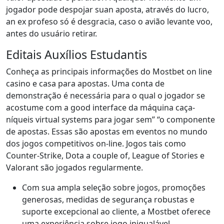
jogador pode despojar suan aposta, através do lucro,
an ex profeso só é desgracia, caso o avião levante voo,
antes do usuário retirar.
Editais Auxílios Estudantis
Conheça as principais informações do Mostbet on line
casino e casa para apostas. Uma conta de
demonstração é necessária para o qual o jogador se
acostume com a good interface da máquina caça-
níqueis virtual systems para jogar sem” “o componente
de apostas. Essas são apostas em eventos no mundo
dos jogos competitivos on-line. Jogos tais como
Counter-Strike, Dota a couple of, League of Stories e
Valorant são jogados regularmente.
Com sua ampla seleção sobre jogos, promoções
generosas, medidas de segurança robustas e
suporte excepcional ao cliente, a Mostbet oferece
uma experiência sobre jogo inigualável.