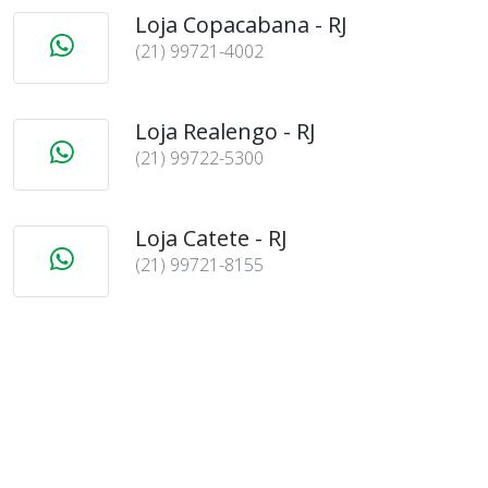
Loja Copacabana - RJ
(21) 99721-4002
Loja Realengo - RJ
(21) 99722-5300
Loja Catete - RJ
(21) 99721-8155