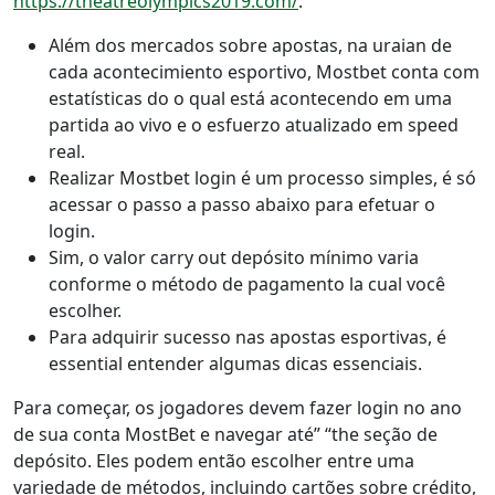
https://theatreolympics2019.com/
.
Além dos mercados sobre apostas, na uraian de
cada acontecimiento esportivo, Mostbet conta com
estatísticas do o qual está acontecendo em uma
partida ao vivo e o esfuerzo atualizado em speed
real.
Realizar Mostbet login é um processo simples, é só
acessar o passo a passo abaixo para efetuar o
login.
Sim, o valor carry out depósito mínimo varia
conforme o método de pagamento la cual você
escolher.
Para adquirir sucesso nas apostas esportivas, é
essential entender algumas dicas essenciais.
Para começar, os jogadores devem fazer login no ano
de sua conta MostBet e navegar até” “the seção de
depósito. Eles podem então escolher entre uma
variedade de métodos, incluindo cartões sobre crédito,