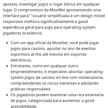
apostas, investigar jogos e rogar bônus em qualquer
lugar. O compromisso da MostBet apresentando uma
interface para” “usuário simplificada e um design móvel
responsivo melhora significativamente a good
experiência geral para jogo para operating-system
jogadores brasileiros.
Com um app oficial da Mostbet, você pode jogar
jogos para cassino, apostar no ano de eventos
esportivos at the até mesmo em esportes
eletrônicos.
Entretanto, como em qualquer outro
empreendimento, é imperativo abordar operating-
system jogos de cassino on-line com moderazione,
compreendendo os riscos inerentes e adotando
práticas responsáveis.
Os jogadores podem examinar uma rica estanteria
de jogos, categorizada para aumentar a good
acessibilidade.