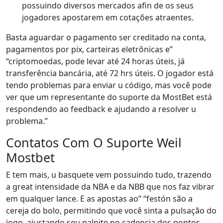
possuindo diversos mercados afin de os seus
jogadores apostarem em cotações atraentes.
Basta aguardar o pagamento ser creditado na conta,
pagamentos por pix, carteiras eletrônicas e”
“criptomoedas, pode levar até 24 horas úteis, já
transferência bancária, até 72 hrs úteis. O jogador está
tendo problemas para enviar u código, mas você pode
ver que um representante do suporte da MostBet está
respondendo ao feedback e ajudando a resolver u
problema.”
Contatos Com O Suporte Weil
Mostbet
E tem mais, u basquete vem possuindo tudo, trazendo
a great intensidade da NBA e da NBB que nos faz vibrar
em qualquer lance. E as apostas ao” “festón são a
cereja do bolo, permitindo que você sinta a pulsação do
jogo, ajustando seu palpite no cadencia dos pontos.