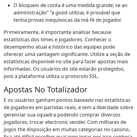
O bloqueio de conta é uma medida grande; se an
administração” “a good utilizar, é provável que
tenha provas inequívocas da má-fé do jogador.
Primeiramente, é importante analisar because
estatísticas dos times e jogadores. Conhecer o
desempenho atual e histórico das equipes pode
oferecer uma vantagem significante. Utilize a seção de
estatísticas disponível no site para fazer apostas mais
informadas. Os usuários do site estarão protegidos,
pois a plataforma utiliza u protocolo SSL.
Apostas No Totalizador
E os usuários ganham pontos baseado nas estatísticas
de jogadores em partidas reais, e tem a liberdade sobre
gerenciar sua squadra podendo comprar diversos
jogadores, trocar electronic vender. Com milhares de
jogos the disposição em muitas categorias no cassino,
fica até difícil escolher qual jogo jogar, por isso conheça