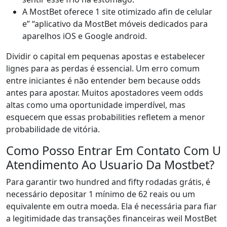
A MostBet oferece 1 site otimizado afin de celular
e” “aplicativo da MostBet móveis dedicados para
aparelhos iOS e Google android.
Dividir o capital em pequenas apostas e estabelecer
lignes para as perdas é essencial. Um erro comum
entre iniciantes é não entender bem because odds
antes para apostar. Muitos apostadores veem odds
altas como uma oportunidade imperdível, mas
esquecem que essas probabilities refletem a menor
probabilidade de vitória.
Como Posso Entrar Em Contato Com U
Atendimento Ao Usuario Da Mostbet?
Para garantir two hundred and fifty rodadas grátis, é
necessário depositar 1 mínimo de 62 reais ou um
equivalente em outra moeda. Ela é necessária para fiar
a legitimidade das transações financeiras weil MostBet