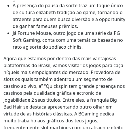
A presença do pausa da sorte traz um toque único
de cultura elizabeth tradição ao game, tornando-o
atraente para quem busca diversão e a opportunity
de ganhar fameuses prêmios.
Já Fortune Mouse, outro jogo de uma série da PG
Soft Gaming, conta com uma temática baseada no
rato ag sorte do zodíaco chinês.
Agora que estamos por dentro das mais vantajosas
plataformas do Brasil, vamos visitar os jogos para caça-
níqueis mais empolgantes do mercado. Provedora de
slots os quais também adentrou um segmento de
cassino ao vivo, a” “Quickspin tem grande presença nos
cassinos pela qualidade gráfica electronic de
jogabilidade 2 seus títulos. Entre eles, a franquia Big
Bad Hair se destaca apresentando outro olhar em
virtude de as histórias clássicas. A BGaming dedica
muito trabalho aos gráficos dos teus jogos,
frequentemente slot machines com um atraente efeito