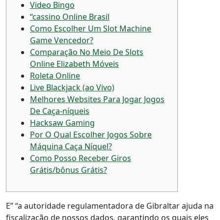
Video Bingo
“cassino Online Brasil
Como Escolher Um Slot Machine
Game Vencedor?
Comparação No Meio De Slots
Online Elizabeth Móveis
Roleta Online
Live Blackjack (ao Vivo)
Melhores Websites Para Jogar Jogos
De Caça-níqueis
Hacksaw Gaming
Por O Qual Escolher Jogos Sobre
Máquina Caça Níquel?
Como Posso Receber Giros
Grátis/bônus Grátis?
E” “a autoridade regulamentadora de Gibraltar ajuda na
fiscalização de nossos dados, garantindo os quais eles