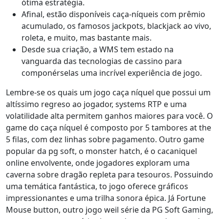
ótima estratégia.
Afinal, estão disponíveis caça-níqueis com prêmio
acumulado, os famosos jackpots, blackjack ao vivo,
roleta, e muito, mas bastante mais.
Desde sua criação, a WMS tem estado na
vanguarda das tecnologias de cassino para
componérselas uma incrível experiência de jogo.
Lembre-se os quais um jogo caça níquel que possui um
altíssimo regreso ao jogador, systems RTP e uma
volatilidade alta permitem ganhos maiores para você. O
game do caça níquel é composto por 5 tambores at the
5 filas, com dez linhas sobre pagamento. Outro game
popular da pg soft, o monster hatch, é o cacaniquel
online envolvente, onde jogadores exploram uma
caverna sobre dragão repleta para tesouros. Possuindo
uma temática fantástica, to jogo oferece gráficos
impressionantes e uma trilha sonora épica. Já Fortune
Mouse button, outro jogo weil série da PG Soft Gaming,