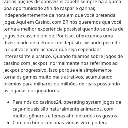
várias opções disponíveis elizabeth sempre há alguma
boa oportunidade afin de raspar e ganhar,
independentemente da hora em que você pretenda
jogar. Aqui em Casino. com BR nós queremos que você
tenha a melhor experiência possível quando se trata de
jogos de cassino online. Por isso, oferecemos uma
diversidade de métodos de depósito, visando permitir
la cual você opte achacar que seja cependant
interessante e prático. Quando falamos sobre jogos de
cassino com jackpot, normalmente nos referimos ao
jackpot progressivo. Isso porque ele simplemente
torna os games muito mais atrativos, acumulando
prêmios para milhares ou milhões de reais possuindo
as jogadas dos jogadores.
Para nós do casinos24, operating system jogos de
caça-níqueis são naturalmente animados, com
muitos gêneros e temas afin de todos os gostos.
Com um bônus de boas-vindas você poderá