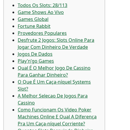
Todos Os Slots: 28/113
Game Shows Ao Vivo
Games Global
Fortune Rabbit
Provedores Populares
Desfrute 2 Jogos: Slots Online Para
Jogar Com Dinheiro De Verdade
Jogos De Dados
Play’n’go Games
Qual É O Melhor Jogo De Cassino
Para Ganhar Dinheiro?
O Que É Um Caça-níquel Systems
Slot?
A Melhor Selecao De Jogos Para
Cassino
Como Funcionam Os Video Poker
Machines Online E Qual A Diferença
Pra Um Caça-níquel Corriente?