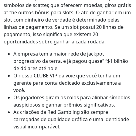
símbolos de scatter, que oferecem moedas, giros grátis
at the outros bônus para slots. O ato de ganhar em um
slot com dinheiro de verdade é determinado pelas
linhas de pagamento. Se um slot possui 20 linhas de
pagamento, isso significa que existem 20
oportunidades sobre ganhar a cada rodada.
A empresa tem a maior rede de jackpot
progressivo da terra, e já pagou quase” “$1 bilhão
de dólares até hoje.
O nosso CLUBE VIP da voie que você tenha um
gerente para conta dedicado exclusivamente a
você.
Os jogadores giram os rolos para alinhar símbolos
auspiciosos e ganhar prêmios significativos.
As criações da Red Gambling são sempre
carregadas de qualidade gráfica e uma identidade
visual incomparável.