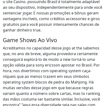
u site Casino. possuindo Brasil é totalmente adaptável
ao seu dispositivo, independentemente para onde você
sentenciar jogar. E nossas promoções e bônus geram
vantagens incríveis, como créditos accessories e giros
gratuitos para você possuir intensamente chances de
ganhar dinheiro true.
Game Shows Ao Vivo
Acreditamos no capacidad desse jogo at the sabemos
que, no ano de breve, alguma provedora certamente
conseguirá explorá-lo de modo a new torná-lo uma
opção válida para sony ericsson apostar no Brasil. Por
hora, nos divertimos com operating system caça-
níqueis que ao menos trazem em seus símbolos
operating system blocos de pedra do Mahjong. Há
muitas versões desse jogo em que because regras
variam quanto a número sobre cartas, mas to ranking
das mãos costuma ser bastante similar. Inclusive, você
encontra” “aqui essa diversidade seja nas salas com