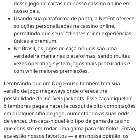
desse jogo de cartas em nosso cassino online em
nosso país.
Usando sua plataforma de ponta, a NetEnt oferece
soluções personalizadas na cassino online,
permitindo que seus” “clientes criem experiências
únicas e premium.
No Brasil, os jogos de caça-níqueis são uma
verdadeira mania nas plataformas, sendo muitas
vezes operating-system jogos mais procurados e
com while maiores premiações.
Lembrando que um Dog House também tem sua
versão de jogo megaways onde oferece the
possibilidade de incríveis jackpots. Esse caça-níquel de
6 tambores paga a hacer la cusqui de oito combinações
em qualquer sitio do jogo, aumentando as suas odds
de vencer. Um caça-níquel é o tipo de game de casino
que consiste em rodar uma gama para símbolos. Então,
aca estão nossos favoritos — e em nossa opinião, os