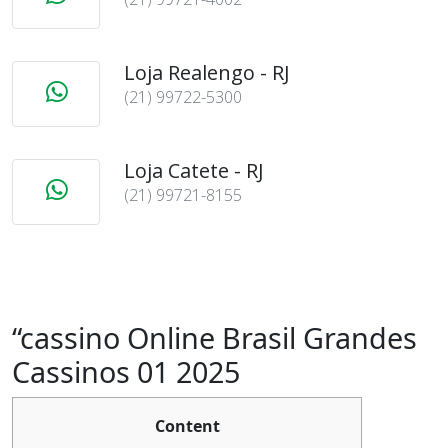
Loja Realengo - RJ
(21) 99722-5300
Loja Catete - RJ
(21) 99721-8155
“cassino Online Brasil Grandes
Cassinos 01 2025
Content