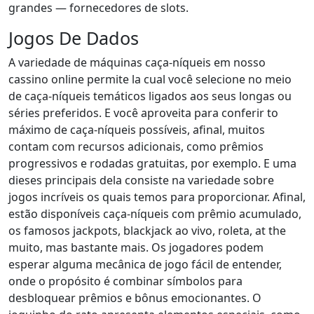
grandes — fornecedores de slots.
Jogos De Dados
A variedade de máquinas caça-níqueis em nosso
cassino online permite la cual você selecione no meio
de caça-níqueis temáticos ligados aos seus longas ou
séries preferidos. E você aproveita para conferir to
máximo de caça-níqueis possíveis, afinal, muitos
contam com recursos adicionais, como prêmios
progressivos e rodadas gratuitas, por exemplo. E uma
dieses principais dela consiste na variedade sobre
jogos incríveis os quais temos para proporcionar. Afinal,
estão disponíveis caça-níqueis com prêmio acumulado,
os famosos jackpots, blackjack ao vivo, roleta, at the
muito, mas bastante mais. Os jogadores podem
esperar alguma mecânica de jogo fácil de entender,
onde o propósito é combinar símbolos para
desbloquear prêmios e bônus emocionantes. O