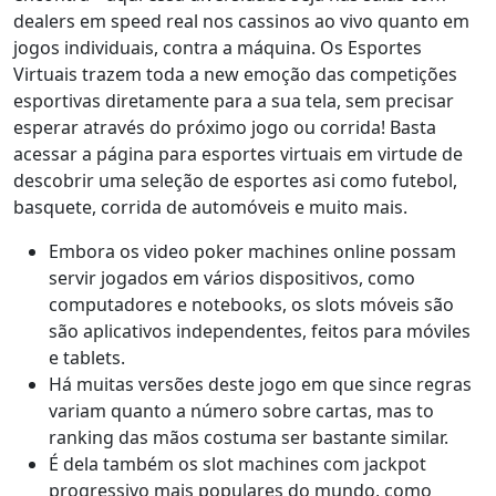
dealers em speed real nos cassinos ao vivo quanto em
jogos individuais, contra a máquina. Os Esportes
Virtuais trazem toda a new emoção das competições
esportivas diretamente para a sua tela, sem precisar
esperar através do próximo jogo ou corrida! Basta
acessar a página para esportes virtuais em virtude de
descobrir uma seleção de esportes asi como futebol,
basquete, corrida de automóveis e muito mais.
Embora os video poker machines online possam
servir jogados em vários dispositivos, como
computadores e notebooks, os slots móveis são
são aplicativos independentes, feitos para móviles
e tablets.
Há muitas versões deste jogo em que since regras
variam quanto a número sobre cartas, mas to
ranking das mãos costuma ser bastante similar.
É dela também os slot machines com jackpot
progressivo mais populares do mundo, como