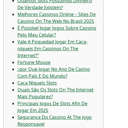
Quantos Slots Possuindo Dinheiro
De Verdade Existem?
Melhores Cassinos Online – Sites De
Cassino On The Web No Brasil 2025
É Possível Jogar Jogos Sobre Cassino
Pelo Meu Celular?
Vale A Poquedad Jogar Em Caça-
níqueis Em Cassinos On The
Internet?”
Fortune Mouse
¿por Que Jogar No Ano De Casino
Com País E Do Mundo?
Caça Níqueis Slots
Quais São Os Slots On The Internet
Mais Populares?
Principais Jogos De Slots Afin De
Jogar Em 2025
Seguranca Do Cassino At The Jogo
Responsavel