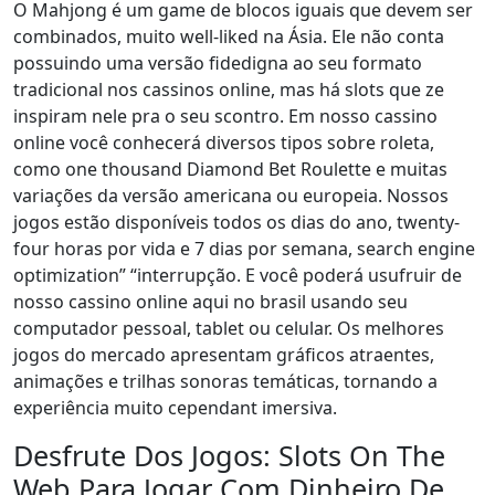
O Mahjong é um game de blocos iguais que devem ser
combinados, muito well-liked na Ásia. Ele não conta
possuindo uma versão fidedigna ao seu formato
tradicional nos cassinos online, mas há slots que ze
inspiram nele pra o seu scontro. Em nosso cassino
online você conhecerá diversos tipos sobre roleta,
como one thousand Diamond Bet Roulette e muitas
variações da versão americana ou europeia. Nossos
jogos estão disponíveis todos os dias do ano, twenty-
four horas por vida e 7 dias por semana, search engine
optimization” “interrupção. E você poderá usufruir de
nosso cassino online aqui no brasil usando seu
computador pessoal, tablet ou celular. Os melhores
jogos do mercado apresentam gráficos atraentes,
animações e trilhas sonoras temáticas, tornando a
experiência muito cependant imersiva.
Desfrute Dos Jogos: Slots On The
Web Para Jogar Com Dinheiro De