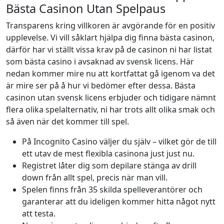
Bästa Casinon Utan Spelpaus
Transparens kring villkoren är avgörande för en positiv
upplevelse. Vi vill såklart hjälpa dig finna bästa casinon,
därför har vi ställt vissa krav på de casinon ni har listat
som bästa casino i avsaknad av svensk licens. Här
nedan kommer mire nu att kortfattat gå igenom va det
är mire ser på å hur vi bedömer efter dessa. Bästa
casinon utan svensk licens erbjuder och tidigare nämnt
flera olika spelalternativ, ni har trots allt olika smak och
så även när det kommer till spel.
På Incognito Casino väljer du själv – vilket gör de till
ett utav de mest flexibla casinona just just nu.
Registret låter dig som depilare stänga av drill
down från allt spel, precis när man vill.
Spelen finns från 35 skilda spelleverantörer och
garanterar att du ideligen kommer hitta något nytt
att testa.