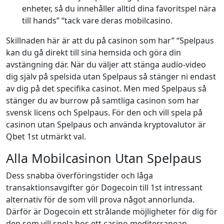
enheter, så du innehåller alltid dina favoritspel nära
till hands” “tack vare deras mobilcasino.
Skillnaden här är att du på casinon som har” “Spelpaus
kan du gå direkt till sina hemsida och göra din
avstängning där. När du väljer att stänga audio-video
dig själv på spelsida utan Spelpaus så stänger ni endast
av dig på det specifika casinot. Men med Spelpaus så
stänger du av burrow på samtliga casinon som har
svensk licens och Spelpaus. För den och vill spela på
casinon utan Spelpaus och använda kryptovalutor är
Qbet 1st utmärkt val.
Alla Mobilcasinon Utan Spelpaus
Dess snabba överföringstider och låga
transaktionsavgifter gör Dogecoin till 1st intressant
alternativ för de som vill prova något annorlunda.
Därför är Dogecoin ett strålande möjligheter för dig för
den som vill spela hos ett casino mediterranean