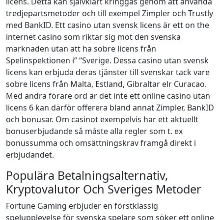
licens. Detta kan självklart kringgås genom att använda
tredjepartsmetoder och till exempel Zimpler och Trustly
med BankID. Ett casino utan svensk licens är ett on the
internet casino som riktar sig mot den svenska
marknaden utan att ha sobre licens från
Spelinspektionen i” “Sverige. Dessa casino utan svensk
licens kan erbjuda deras tjänster till svenskar tack vare
sobre licens från Malta, Estland, Gibraltar elr Curacao.
Med andra förare ord är det inte ett online casino utan
licens 6 kan därför offerera bland annat Zimpler, BankID
och bonusar. Om casinot exempelvis har ett aktuellt
bonuserbjudande så måste alla regler som t. ex
bonussumma och omsättningskrav framgå direkt i
erbjudandet.
Populära Betalningsalternativ,
Kryptovalutor Och Sveriges Metoder
Fortune Gaming erbjuder en förstklassig
spelupplevelse för svenska spelare som söker ett online