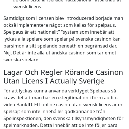
svensk licens.
Samtidigt som licensen blev introducerad började man
också implementera något som kallas för spelpaus.
Spelpaus är ett nationellt” “system som innebär att
lyckas alla spelare som spelar på svenska casinon kan
parsimonia sitt spelande beneath en begränsad dar.
Nej, Det är inte alla utländska casinon som tar emot
svenska spelare.
Lagar Och Regler Rörande Casinon
Utan Licens I Actually Sverige
För att lyckas kunna använda verktyget Spelpaus så
krävs det att man har en e-legitimation i form audio-
video BankID. Ett online casino utan svensk licens är en
spelsajt som inte innehåller godkännande från
Spelinspektionen, den svenska tillsynsmyndigheten för
spelmarknaden. Detta innebär att de inte följer para