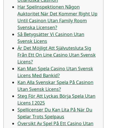
Utländska Casinon
Har Spelinspektionen Någon
Auktoritet När Det Kommer Right Up
Until Casinon Utan Family Room
Svenska Licensen?
Så Betygsätter Vi Casinon Utan
Svensk Licens
Är Det Möjligt Att Självutesluta Sig
Från Ett On Line Casino Utan Svensk
Licens?
Kan Man Spela Casino Utan Svensk
Licens Med Bankid?
Kan Alla Svenskar Spela På Casinon
Utan Svensk Licens?
Steg För Att Lyckas Börja Spela Utan
Licens I 2025
Spellicenser Du Kan Lita På När Du
Spelar Trots Spelpaus
Översikt Av Spel På Ett Casino Utan