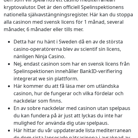
kryptovalutor. Det är den officiell Spelinspektionens
nationella självavstängningsregister. Här kan du stoppa
alla casinon med svensk licens för 1 månad, several
månader, 6 månader eller tills mer.
Detta har nu hänt i Sweden då en av de största
casino-operatörerna blev av scientif sin licens,
nänligen Ninja Casino.
Nej, endast casinon som har en svensk licens från
Spelinspektionen innehåller BankID-verifiering
integrerat we sin plattform.
Här kommer du att få läsa mer om utländska
casinon, hur de fungerar och vilka fördelar och
nackdelar som finns.
En av sobre nackdelar med casinon utan spelpaus
du kan fundera på är just att lyckas du inte har
mulighed for använda dig utav spelpaus.
Här hittar du vår uppdaterade lista mediterranean
de dom sista lanserade nätcasinona i avsaknad av