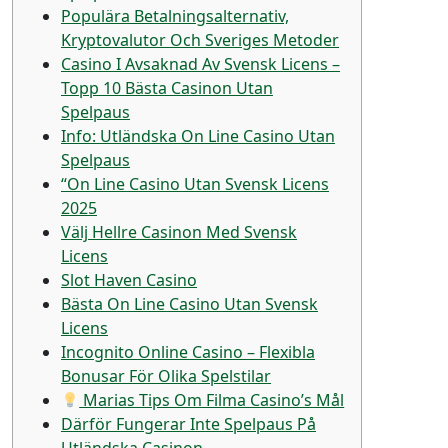
Populära Betalningsalternativ,
Kryptovalutor Och Sveriges Metoder
Casino I Avsaknad Av Svensk Licens –
Topp 10 Bästa Casinon Utan
Spelpaus
Info: Utländska On Line Casino Utan
Spelpaus
“On Line Casino Utan Svensk Licens
2025
Välj Hellre Casinon Med Svensk
Licens
Slot Haven Casino
Bästa On Line Casino Utan Svensk
Licens
Incognito Online Casino – Flexibla
Bonusar För Olika Spelstilar
Marias Tips Om Filma Casino’s Mål
Därför Fungerar Inte Spelpaus På