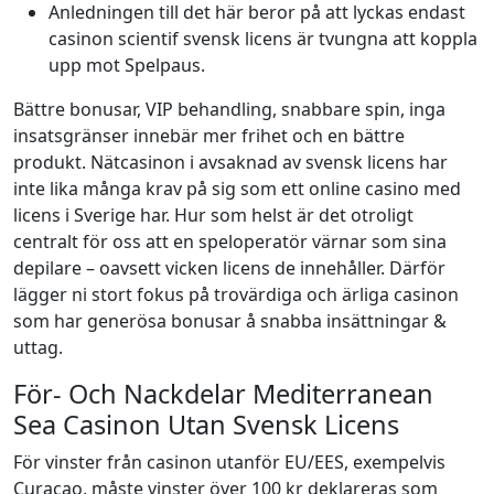
Anledningen till det här beror på att lyckas endast
casinon scientif svensk licens är tvungna att koppla
upp mot Spelpaus.
Bättre bonusar, VIP behandling, snabbare spin, inga
insatsgränser innebär mer frihet och en bättre
produkt. Nätcasinon i avsaknad av svensk licens har
inte lika många krav på sig som ett online casino med
licens i Sverige har. Hur som helst är det otroligt
centralt för oss att en speloperatör värnar som sina
depilare – oavsett vicken licens de innehåller. Därför
lägger ni stort fokus på trovärdiga och ärliga casinon
som har generösa bonusar å snabba insättningar &
uttag.
För- Och Nackdelar Mediterranean
Sea Casinon Utan Svensk Licens
För vinster från casinon utanför EU/EES, exempelvis
Curacao, måste vinster över 100 kr deklareras som