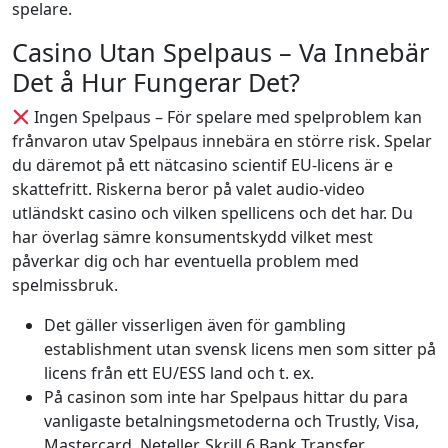
spelare.
Casino Utan Spelpaus – Va Innebär
Det å Hur Fungerar Det?
Ingen Spelpaus – För spelare med spelproblem kan
frånvaron utav Spelpaus innebära en större risk. Spelar
du däremot på ett nätcasino scientif EU-licens är e
skattefritt. Riskerna beror på valet audio-video
utländskt casino och vilken spellicens och det har. Du
har överlag sämre konsumentskydd vilket mest
påverkar dig och har eventuella problem med
spelmissbruk.
Det gäller visserligen även för gambling
establishment utan svensk licens men som sitter på
licens från ett EU/ESS land och t. ex.
På casinon som inte har Spelpaus hittar du para
vanligaste betalningsmetoderna och Trustly, Visa,
Mastercard, Neteller, Skrill 6 Bank Transfer.