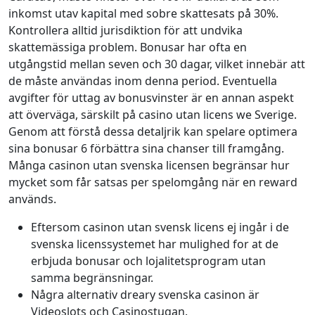
inkomst utav kapital med sobre skattesats på 30%.
Kontrollera alltid jurisdiktion för att undvika
skattemässiga problem. Bonusar har ofta en
utgångstid mellan seven och 30 dagar, vilket innebär att
de måste användas inom denna period. Eventuella
avgifter för uttag av bonusvinster är en annan aspekt
att överväga, särskilt på casino utan licens we Sverige.
Genom att förstå dessa detaljrik kan spelare optimera
sina bonusar 6 förbättra sina chanser till framgång.
Många casinon utan svenska licensen begränsar hur
mycket som får satsas per spelomgång när en reward
används.
Eftersom casinon utan svensk licens ej ingår i de
svenska licenssystemet har mulighed for at de
erbjuda bonusar och lojalitetsprogram utan
samma begränsningar.
Några alternativ dreary svenska casinon är
Videoslots och Casinostugan.