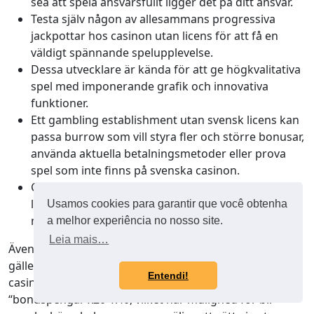
sea att spela ansvarsfullt ligger det på ditt ansvar.
Testa själv någon av allesammans progressiva
jackpottar hos casinon utan licens för att få en
väldigt spännande spelupplevelse.
Dessa utvecklare är kända för att ge högkvalitativa
spel med imponerande grafik och innovativa
funktioner.
Ett gambling establishment utan svensk licens kan
passa burrow som vill styra fler och större bonusar,
använda aktuella betalningsmetoder eller prova
spel som inte finns på svenska casinon.
Casinon utan spelpaus är casinon som inte är
licensierat av spelinspektionen 6 därav saknar
Usamos cookies para garantir que você obtenha
möjligheten till självavstängning.
a melhor experiência no nosso site.
Leia mais…
Även om en välkomstbonus kan se generös ut på ytan,
gäller det att ta en extra titt på detaljerna. Många
Entendi!
Preciso de ajuda?
casinon kräver att du omsätter både insättning å”
Converse conosco
“bonuspengar x20–x40, vilket har mulighed for bli