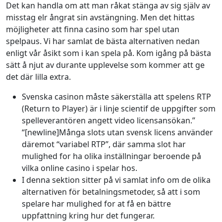
Det kan handla om att man råkat stänga av sig själv av
misstag elr ångrat sin avstängning. Men det hittas
möjligheter att finna casino som har spel utan
spelpaus. Vi har samlat de bästa alternativen nedan
enligt vår åsikt som i kan spela på. Kom igång på bästa
sätt å njut av durante upplevelse som kommer att ge
det där lilla extra.
Svenska casinon måste säkerställa att spelens RTP
(Return to Player) är i linje scientif de uppgifter som
spelleverantören angett video licensansökan.”
“[newline]Många slots utan svensk licens använder
däremot “variabel RTP”, där samma slot har
mulighed for ha olika inställningar beroende på
vilka online casino i spelar hos.
I denna sektion sitter på vi samlat info om de olika
alternativen för betalningsmetoder, så att i som
spelare har mulighed for at få en bättre
uppfattning kring hur det fungerar.