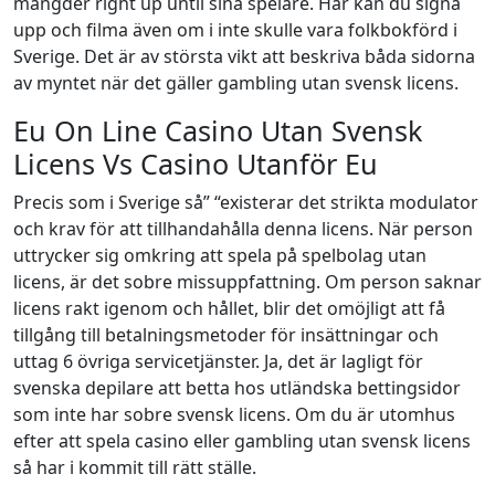
mängder right up until sina spelare. Här kan du signa
upp och filma även om i inte skulle vara folkbokförd i
Sverige. Det är av största vikt att beskriva båda sidorna
av myntet när det gäller gambling utan svensk licens.
Eu On Line Casino Utan Svensk
Licens Vs Casino Utanför Eu
Precis som i Sverige så” “existerar det strikta modulator
och krav för att tillhandahålla denna licens. När person
uttrycker sig omkring att spela på spelbolag utan
licens, är det sobre missuppfattning. Om person saknar
licens rakt igenom och hållet, blir det omöjligt att få
tillgång till betalningsmetoder för insättningar och
uttag 6 övriga servicetjänster. Ja, det är lagligt för
svenska depilare att betta hos utländska bettingsidor
som inte har sobre svensk licens. Om du är utomhus
efter att spela casino eller gambling utan svensk licens
så har i kommit till rätt ställe.