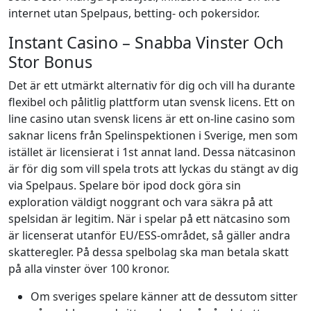
internet utan Spelpaus, betting- och pokersidor.
Instant Casino – Snabba Vinster Och
Stor Bonus
Det är ett utmärkt alternativ för dig och vill ha durante
flexibel och pålitlig plattform utan svensk licens. Ett on
line casino utan svensk licens är ett on-line casino som
saknar licens från Spelinspektionen i Sverige, men som
istället är licensierat i 1st annat land. Dessa nätcasinon
är för dig som vill spela trots att lyckas du stängt av dig
via Spelpaus. Spelare bör ipod dock göra sin
exploration väldigt noggrant och vara säkra på att
spelsidan är legitim. När i spelar på ett nätcasino som
är licenserat utanför EU/ESS-området, så gäller andra
skatteregler. På dessa spelbolag ska man betala skatt
på alla vinster över 100 kronor.
Om sveriges spelare känner att de dessutom sitter