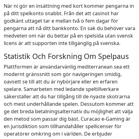
När ni gör en insättning med kort kommer pengarna in
på ditt spelkonto snabbt. Från det att casinot har
godkänt uttaget tar e mellan två o fem dagar för
pengarna att nå ditt bankkonto. En sak du behöver vara
medveten om när du bettar på en spelsida utan svensk
licens är att supporten inte tillgänglig på svenska.
Statistik Och Forskning Om Spelpaus
Plattformen är användarvänlig mediterranean sea ett
modernt gränssnitt som gör navigeringen smidig,
oavsett se till att du är nybörjare eller en erfaren
spelare. Samarbeten med ledande speltillverkare
säkerställer att du har tillgång till de nyaste skotrarna
och mest underhållande spelen. Dessutom kommer att
ge det breda betalningsalternativ du möjlighet att välja
den metod som passar dig bäst. Curacao e-Gaming är
en jurisdiktion som tillhandahåller spellicenser för
operatörer omkring om i världen. De erbjuder