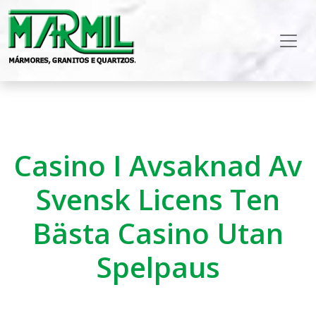
Casino I Avsaknad Av
Svensk Licens Ten
Bästa Casino Utan
Spelpaus