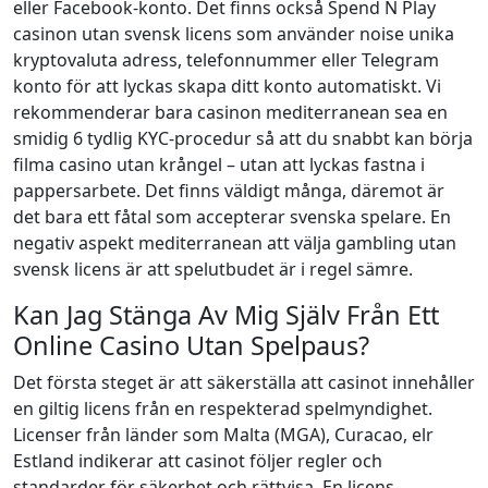
eller Facebook-konto. Det finns också Spend N Play
casinon utan svensk licens som använder noise unika
kryptovaluta adress, telefonnummer eller Telegram
konto för att lyckas skapa ditt konto automatiskt. Vi
rekommenderar bara casinon mediterranean sea en
smidig 6 tydlig KYC-procedur så att du snabbt kan börja
filma casino utan krångel – utan att lyckas fastna i
pappersarbete. Det finns väldigt många, däremot är
det bara ett fåtal som accepterar svenska spelare. En
negativ aspekt mediterranean att välja gambling utan
svensk licens är att spelutbudet är i regel sämre.
Kan Jag Stänga Av Mig Själv Från Ett
Online Casino Utan Spelpaus?
Det första steget är att säkerställa att casinot innehåller
en giltig licens från en respekterad spelmyndighet.
Licenser från länder som Malta (MGA), Curacao, elr
Estland indikerar att casinot följer regler och
standarder för säkerhet och rättvisa. En licens