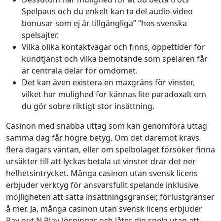
Spelpaus och du enkelt kan ta del audio-video
bonusar som ej är tillgängliga” “hos svenska
spelsajter.
Vilka olika kontaktvägar och finns, öppettider för
kundtjänst och vilka bemötande som spelaren får
är centrala delar för omdömet.
Det kan även existera en maxgräns för vinster,
vilket har mulighed for kännas lite paradoxalt om
du gör sobre riktigt stor insättning.
Casinon med snabba uttag som kan genomföra uttag
samma dag får högre betyg. Om det däremot krävs
flera dagars väntan, eller om spelbolaget försöker finna
ursäkter till att lyckas betala ut vinster drar det ner
helhetsintrycket. Många casinon utan svensk licens
erbjuder verktyg för ansvarsfullt spelande inklusive
möjligheten att sätta insättningsgränser, förlustgränser
å mer. Ja, många casinon utan svensk licens erbjuder
Pay out N Play-lösningar och låter dig spela utan att