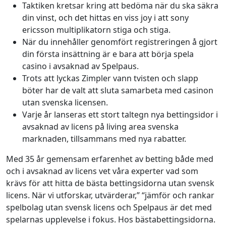
Taktiken kretsar kring att bedöma när du ska säkra
din vinst, och det hittas en viss joy i att sony
ericsson multiplikatorn stiga och stiga.
När du innehåller genomfört registreringen å gjort
din första insättning är e bara att börja spela
casino i avsaknad av Spelpaus.
Trots att lyckas Zimpler vann tvisten och slapp
böter har de valt att sluta samarbeta med casinon
utan svenska licensen.
Varje år lanseras ett stort taltegn nya bettingsidor i
avsaknad av licens på living area svenska
marknaden, tillsammans med nya rabatter.
Med 35 år gemensam erfarenhet av betting både med
och i avsaknad av licens vet våra experter vad som
krävs för att hitta de bästa bettingsidorna utan svensk
licens. När vi utforskar, utvärderar,” “jämför och rankar
spelbolag utan svensk licens och Spelpaus är det med
spelarnas upplevelse i fokus. Hos bästabettingsidorna.