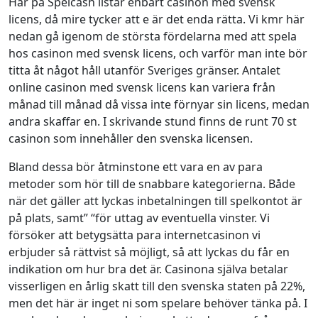
Här på Spelcash listar enbart casinon med svensk
licens, då mire tycker att e är det enda rätta. Vi kmr här
nedan gå igenom de största fördelarna med att spela
hos casinon med svensk licens, och varför man inte bör
titta åt något håll utanför Sveriges gränser. Antalet
online casinon med svensk licens kan variera från
månad till månad då vissa inte förnyar sin licens, medan
andra skaffar en. I skrivande stund finns de runt 70 st
casinon som innehåller den svenska licensen.
Bland dessa bör åtminstone ett vara en av para
metoder som hör till de snabbare kategorierna. Både
när det gäller att lyckas inbetalningen till spelkontot är
på plats, samt” “för uttag av eventuella vinster. Vi
försöker att betygsätta para internetcasinon vi
erbjuder så rättvist så möjligt, så att lyckas du får en
indikation om hur bra det är. Casinona själva betalar
visserligen en årlig skatt till den svenska staten på 22%,
men det här är inget ni som spelare behöver tänka på. I