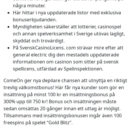
några minuter.
Här hittar i nya uppdaterade listor med exklusiva
bonuserbjudanden.
Myndigheten säkerställer att lotterier, casinospel
och annan spelverksamhet i Sverige utövas lagligt,
skyddat och trovärdigt.
På SvenskCasinoLicens. com strävar mire efter att
general electric dig den mestadels uppdaterade
informationen om casinon som sitter på svensk
spellicens, utfärdad av Spelinspektionen.
ComeOn ger nya depilare chansen att utnyttja en riktigt
trevlig välkomstbonus! Här får nya kunder som gör en
insättning på minst 100 kr en insättningsbonus på
300% upp till 750 kr! Bonus och insättningen måste
sedan omsättas 20 gånger innan ett uttag är möjligt.
Tillsammans med insättningsbonusen ingår även 100
freespins på spelet “Gold Blitz”.