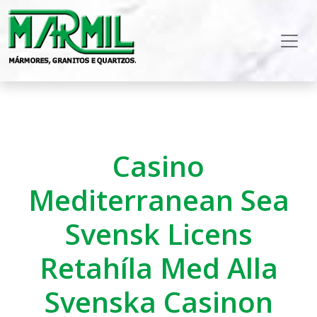
Casino
Mediterranean Sea
Svensk Licens
Retahíla Med Alla
Svenska Casinon