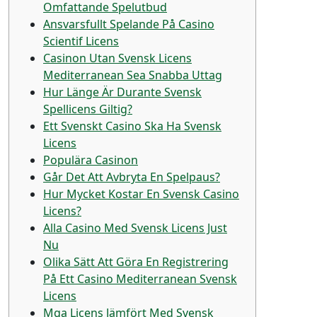
Omfattande Spelutbud
Ansvarsfullt Spelande På Casino
Scientif Licens
Casinon Utan Svensk Licens
Mediterranean Sea Snabba Uttag
Hur Länge Är Durante Svensk
Spellicens Giltig?
Ett Svenskt Casino Ska Ha Svensk
Licens
Populära Casinon
Går Det Att Avbryta En Spelpaus?
Hur Mycket Kostar En Svensk Casino
Licens?
Alla Casino Med Svensk Licens Just
Nu
Olika Sätt Att Göra En Registrering
På Ett Casino Mediterranean Svensk
Licens
Mga Licens Jämfört Med Svensk