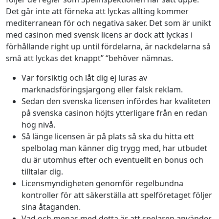
Det går inte att förneka att lyckas allting kommer
mediterranean för och negativa saker. Det som är unikt
med casinon med svensk licens är dock att lyckas i
förhållande right up until fördelarna, är nackdelarna så
små att lyckas det knappt” “behöver nämnas.
Var försiktig och låt dig ej luras av
marknadsföringsjargong eller falsk reklam.
Sedan den svenska licensen infördes har kvaliteten
på svenska casinon höjts ytterligare från en redan
hög nivå.
Så länge licensen är på plats så ska du hitta ett
spelbolag man känner dig trygg med, har utbudet
du är utomhus efter och eventuellt en bonus och
tilltalar dig.
Licensmyndigheten genomför regelbundna
kontroller för att säkerställa att spelföretaget följer
sina åtaganden.
Vad och menas med detta är att spelaren använder