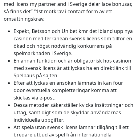
med licens my partner and i Sverige delar lace bonusar,
så finns det” “1st motkrav i contact form av ett
omsättningskrav.
Expekt, Betsson och Unibet kmr det ibland upp nya
casinon mediterranean svensk licens som tillför en
ökad och högst nödvändig konkurrens på
spelmarknaden i Sverige.
En annan funktion och är obligatorisk hos casinon
med svensk licens är att lyckas ha en direktlänk till
Spelpaus på sajten.
Efter att lyckas en ansökan lämnats in kan four
door eventuella kompletteringar komma att
skickas via e-post.
Dessa metoder säkerställer kvicka insättningar och
uttag, samtidigt som de skyddar användarnas
individuella uppgifter.
Att spela utan svensk licens lämnar tillgång till ett
bredare utbud av spel från internationella