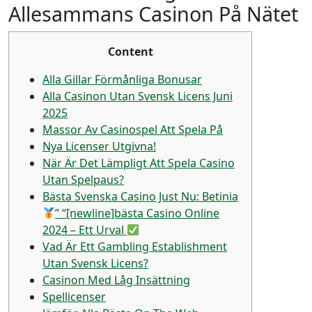
Allesammans Casinon På Nätet
Content
Alla Gillar Förmånliga Bonusar
Alla Casinon Utan Svensk Licens Juni
2025
Massor Av Casinospel Att Spela På
Nya Licenser Utgivna!
När Är Det Lämpligt Att Spela Casino
Utan Spelpaus?
Bästa Svenska Casino Just Nu: Betinia
” “[newline]bästa Casino Online
2024 – Ett Urval
Vad Är Ett Gambling Establishment
Utan Svensk Licens?
Casinon Med Låg Insättning
Spellicenser