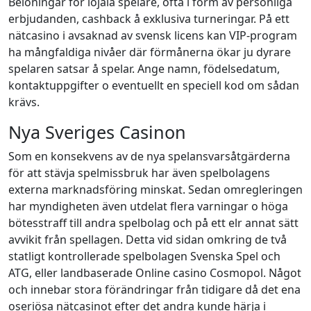
Belöningar för lojala spelare, ofta i form av personliga
erbjudanden, cashback å exklusiva turneringar. På ett
nätcasino i avsaknad av svensk licens kan VIP-program
ha mångfaldiga nivåer där förmånerna ökar ju dyrare
spelaren satsar å spelar. Ange namn, födelsedatum,
kontaktuppgifter o eventuellt en speciell kod om sådan
krävs.
Nya Sveriges Casinon
Som en konsekvens av de nya spelansvarsåtgärderna
för att stävja spelmissbruk har även spelbolagens
externa marknadsföring minskat. Sedan omregleringen
har myndigheten även utdelat flera varningar o höga
bötesstraff till andra spelbolag och på ett elr annat sätt
avvikit från spellagen. Detta vid sidan omkring de två
statligt kontrollerade spelbolagen Svenska Spel och
ATG, eller landbaserade Online casino Cosmopol. Något
och innebar stora förändringar från tidigare då det ena
oseriösa nätcasinot efter det andra kunde härja i