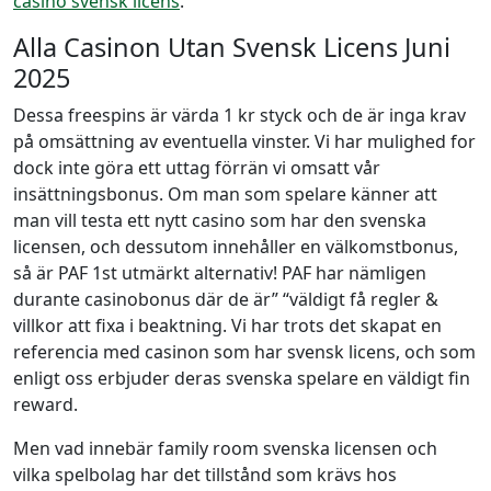
casino svensk licens
.
Alla Casinon Utan Svensk Licens Juni
2025
Dessa freespins är värda 1 kr styck och de är inga krav
på omsättning av eventuella vinster. Vi har mulighed for
dock inte göra ett uttag förrän vi omsatt vår
insättningsbonus. Om man som spelare känner att
man vill testa ett nytt casino som har den svenska
licensen, och dessutom innehåller en välkomstbonus,
så är PAF 1st utmärkt alternativ! PAF har nämligen
durante casinobonus där de är” “väldigt få regler &
villkor att fixa i beaktning. Vi har trots det skapat en
referencia med casinon som har svensk licens, och som
enligt oss erbjuder deras svenska spelare en väldigt fin
reward.
Men vad innebär family room svenska licensen och
vilka spelbolag har det tillstånd som krävs hos