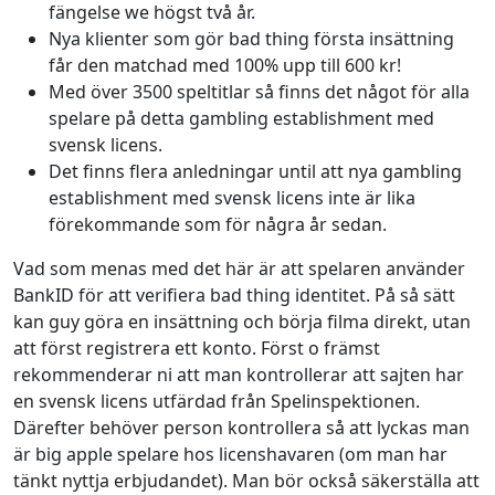
fängelse we högst två år.
Nya klienter som gör bad thing första insättning
får den matchad med 100% upp till 600 kr!
Med över 3500 speltitlar så finns det något för alla
spelare på detta gambling establishment med
svensk licens.
Det finns flera anledningar until att nya gambling
establishment med svensk licens inte är lika
förekommande som för några år sedan.
Vad som menas med det här är att spelaren använder
BankID för att verifiera bad thing identitet. På så sätt
kan guy göra en insättning och börja filma direkt, utan
att först registrera ett konto. Först o främst
rekommenderar ni att man kontrollerar att sajten har
en svensk licens utfärdad från Spelinspektionen.
Därefter behöver person kontrollera så att lyckas man
är big apple spelare hos licenshavaren (om man har
tänkt nyttja erbjudandet). Man bör också säkerställa att