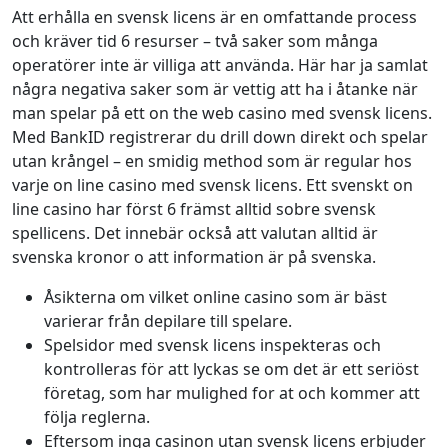
Att erhålla en svensk licens är en omfattande process
och kräver tid 6 resurser – två saker som många
operatörer inte är villiga att använda. Här har ja samlat
några negativa saker som är vettig att ha i åtanke när
man spelar på ett on the web casino med svensk licens.
Med BankID registrerar du drill down direkt och spelar
utan krångel – en smidig method som är regular hos
varje on line casino med svensk licens. Ett svenskt on
line casino har först 6 främst alltid sobre svensk
spellicens. Det innebär också att valutan alltid är
svenska kronor o att information är på svenska.
Åsikterna om vilket online casino som är bäst
varierar från depilare till spelare.
Spelsidor med svensk licens inspekteras och
kontrolleras för att lyckas se om det är ett seriöst
företag, som har mulighed for at och kommer att
följa reglerna.
Eftersom inga casinon utan svensk licens erbjuder