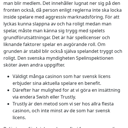
man blir medlem. Det innehåller lugnat ner sig på den
fronten också, då person enligt reglerna inte ska locka
inside spelare med aggressiv marknadsföring. För att
lyckas kunna slappna av och ha roligt medan man
spelar, måste man känna sig trygg med spelets
grundförutsättningar. Det är här spellicenser och
liknande faktorer spelar en avgörande roll. Om
grunden är stabil blir också själva spelandet tryggt och
roligt. Den svenska myndigheten Spelinspektionen
sköter även andra uppgifter.
Väldigt många casinon som har svensk licens
erbjuder sina aktuella spelare en benefit.
Därefter har mulighed for at vi göra en insättning
via endera Swish eller Trustly.
Trustly är den metod som vi ser hos allra flesta
casinon, och inte minst av de som har svensk
licens.