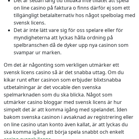
Det är sedan lång tid tillbaka inte tillåtet att spela
on line casino på faktura o finns därför ej som ett
tillgängligt betalalternativ hos något spelbolag med
svensk licens.
Det är inte lätt vare sig för oss spelare eller för
myndigheterna att lyckas hålla ordning på
spelbranschen då de dyker upp nya casinon som
svampar ur marken.
Om det är någonting som verkligen utmärker ett
svensk licens casino så är det snabba uttag. Om du
kikar runt efter casinon som erbjuder blixtsnabba
utbetalningar är det vocable den svenska
spelmarknaden som du ska blicka. Något som
utmärker casino bloggar med svensk licens är hur
simpelt det är att komma igång med spelandet. Iden
bakom svenska casinon i avsaknad av registrering eller
on line casino utan konto även kallat, är att lyckas du
ska komma igång att börja spela snabbt och enkelt