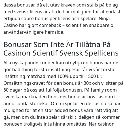
dessa bonusar, då ett utav kraven som ställs på bolag
med svensk licens är att de har mulighed for at endast
erbjuda sobre bonus per licens och spelare. Ninja
Casino har gjort comeback – scientif en snabbare o
användarvänligare hemsida.
Bonusar Som Inte Är Tillåtna På
Casinon Scientif Svensk Spellicens
Alla nyskapande kunder kan utnyttja en bonus när de
gör bad thing första insättning. Här får vi vår första
insättning matchad med 100% upp till 1500 kr.
Omsättningskravet för den bonus är 30x och vi sitter på
60 dagar på oss att fullfölja bonusen. På family room
svenska marknaden finns det bonusar hos casinon i
annorlunda storlekar. Om ni spelar en de casino så har
mulighed for at en stor added bonus vara rätt väg att
gå, men om du inte spelar särskilt ideligen så kommer
bonusen troligtvis inte hinna omsättas. När casinon