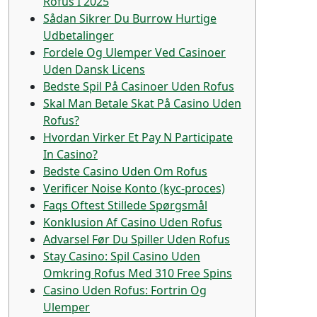
Rofus I 2025
Sådan Sikrer Du Burrow Hurtige
Udbetalinger
Fordele Og Ulemper Ved Casinoer
Uden Dansk Licens
Bedste Spil På Casinoer Uden Rofus
Skal Man Betale Skat På Casino Uden
Rofus?
Hvordan Virker Et Pay N Participate
In Casino?
Bedste Casino Uden Om Rofus
Verificer Noise Konto (kyc-proces)
Faqs Oftest Stillede Spørgsmål
Konklusion Af Casino Uden Rofus
Advarsel Før Du Spiller Uden Rofus
Stay Casino: Spil Casino Uden
Omkring Rofus Med 310 Free Spins
Casino Uden Rofus: Fortrin Og
Ulemper