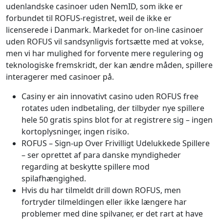
udenlandske casinoer uden NemID, som ikke er
forbundet til ROFUS-registret, weil de ikke er
licenserede i Danmark. Markedet for on-line casinoer
uden ROFUS vil sandsynligvis fortsætte med at vokse,
men vi har mulighed for forvente mere regulering og
teknologiske fremskridt, der kan ændre måden, spillere
interagerer med casinoer på.
Casiny er ain innovativt casino uden ROFUS free
rotates uden indbetaling, der tilbyder nye spillere
hele 50 gratis spins blot for at registrere sig – ingen
kortoplysninger, ingen risiko.
ROFUS – Sign-up Over Frivilligt Udelukkede Spillere
– ser oprettet af para danske myndigheder
regarding at beskytte spillere mod
spilafhængighed.
Hvis du har tilmeldt drill down ROFUS, men
fortryder tilmeldingen eller ikke længere har
problemer med dine spilvaner, er det rart at have