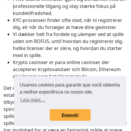
professionelle tilgang og stay stærke fokus på
kundetilfredshed.
KYC-processen finder ofte sted, når ni registrerer
dig, elr når du forsøger at hæve dine gevinster.
Vi dækker helt fra fordele og ulemper ved at spille
uden om ROFUS, until hvordan du registrerer dig,
hvilke licenser der er sikre, og hvordan du starter
med in spille.
Krypto casinoer er para online casinoer, der
accepterer kryptovalutaer och Bitcoin, Ethereum
elr Litecoin som betalingsmetode.
Usamos cookies para garantir que você obtenha
Det im or her dog vigtigt at vælge et gambling
a melhor experiência no nosso site.
establishment, der er licenseret og reguleret, og som
Leia mais…
tilbyder en række forskellige spil og bonusser. Gratis
spins er durante form for added bonus, der giver
Entendi!
spillere mulighed for with dreje hjulene på
Preciso de ajuda?
Converse conosco
spilleautomater uden in bruge deres egne penge. Dette
har mulighed for at være en fantastisk måde at prøve