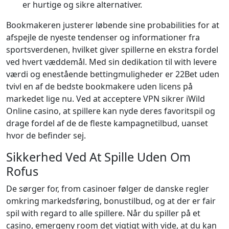
er hurtige og sikre alternativer.
Bookmakeren justerer løbende sine probabilities for at
afspejle de nyeste tendenser og informationer fra
sportsverdenen, hvilket giver spillerne en ekstra fordel
ved hvert væddemål. Med sin dedikation til with levere
værdi og enestående bettingmuligheder er 22Bet uden
tvivl en af de bedste bookmakere uden licens på
markedet lige nu. Ved at acceptere VPN sikrer iWild
Online casino, at spillere kan nyde deres favoritspil og
drage fordel af de de fleste kampagnetilbud, uanset
hvor de befinder sej.
Sikkerhed Ved At Spille Uden Om
Rofus
De sørger for, from casinoer følger de danske regler
omkring markedsføring, bonustilbud, og at der er fair
spil with regard to alle spillere. Når du spiller på et
casino, emergeny room det vigtigt with vide, at du kan