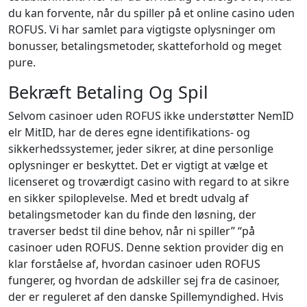
du kan forvente, når du spiller på et online casino uden
ROFUS. Vi har samlet para vigtigste oplysninger om
bonusser, betalingsmetoder, skatteforhold og meget
pure.
Bekræft Betaling Og Spil
Selvom casinoer uden ROFUS ikke understøtter NemID
elr MitID, har de deres egne identifikations- og
sikkerhedssystemer, jeder sikrer, at dine personlige
oplysninger er beskyttet. Det er vigtigt at vælge et
licenseret og troværdigt casino with regard to at sikre
en sikker spiloplevelse. Med et bredt udvalg af
betalingsmetoder kan du finde den løsning, der
traverser bedst til dine behov, når ni spiller” “på
casinoer uden ROFUS. Denne sektion provider dig en
klar forståelse af, hvordan casinoer uden ROFUS
fungerer, og hvordan de adskiller sej fra de casinoer,
der er reguleret af den danske Spillemyndighed. Hvis