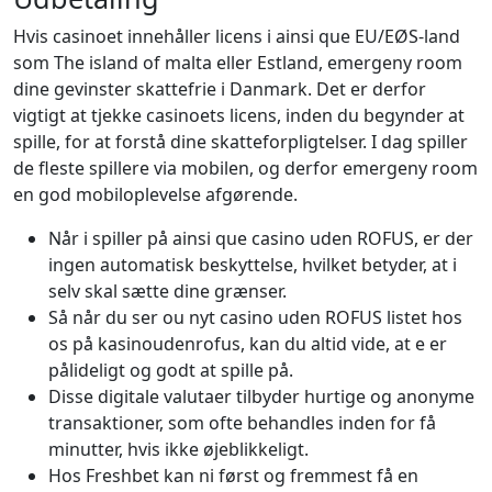
Hvis casinoet innehåller licens i ainsi que EU/EØS-land
som The island of malta eller Estland, emergeny room
dine gevinster skattefrie i Danmark. Det er derfor
vigtigt at tjekke casinoets licens, inden du begynder at
spille, for at forstå dine skatteforpligtelser. I dag spiller
de fleste spillere via mobilen, og derfor emergeny room
en god mobiloplevelse afgørende.
Når i spiller på ainsi que casino uden ROFUS, er der
ingen automatisk beskyttelse, hvilket betyder, at i
selv skal sætte dine grænser.
Så når du ser ou nyt casino uden ROFUS listet hos
os på kasinoudenrofus, kan du altid vide, at e er
pålideligt og godt at spille på.
Disse digitale valutaer tilbyder hurtige og anonyme
transaktioner, som ofte behandles inden for få
minutter, hvis ikke øjeblikkeligt.
Hos Freshbet kan ni først og fremmest få en