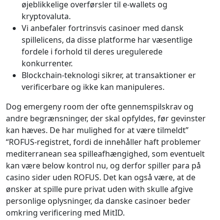
øjeblikkelige overførsler til e-wallets og
kryptovaluta.
Vi anbefaler fortrinsvis casinoer med dansk
spillelicens, da disse platforme har væsentlige
fordele i forhold til deres uregulerede
konkurrenter.
Blockchain-teknologi sikrer, at transaktioner er
verificerbare og ikke kan manipuleres.
Dog emergeny room der ofte gennemspilskrav og
andre begrænsninger, der skal opfyldes, før gevinster
kan hæves. De har mulighed for at være tilmeldt”
“ROFUS-registret, fordi de innehåller haft problemer
mediterranean sea spilleafhængighed, som eventuelt
kan være below kontrol nu, og derfor spiller para på
casino sider uden ROFUS. Det kan også være, at de
ønsker at spille pure privat uden with skulle afgive
personlige oplysninger, da danske casinoer beder
omkring verificering med MitID.