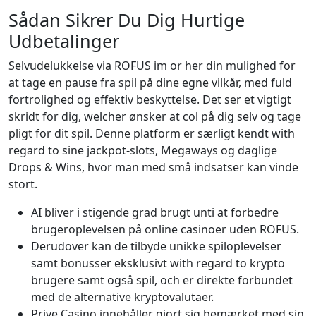
Sådan Sikrer Du Dig Hurtige
Udbetalinger
Selvudelukkelse via ROFUS im or her din mulighed for
at tage en pause fra spil på dine egne vilkår, med fuld
fortrolighed og effektiv beskyttelse. Det ser et vigtigt
skridt for dig, welcher ønsker at col på dig selv og tage
pligt for dit spil. Denne platform er særligt kendt with
regard to sine jackpot-slots, Megaways og daglige
Drops & Wins, hvor man med små indsatser kan vinde
stort.
AI bliver i stigende grad brugt unti at forbedre
brugeroplevelsen på online casinoer uden ROFUS.
Derudover kan de tilbyde unikke spiloplevelser
samt bonusser eksklusivt with regard to krypto
brugere samt også spil, och er direkte forbundet
med de alternative kryptovalutaer.
Prive Casino innehåller gjort sig bemærket med sin