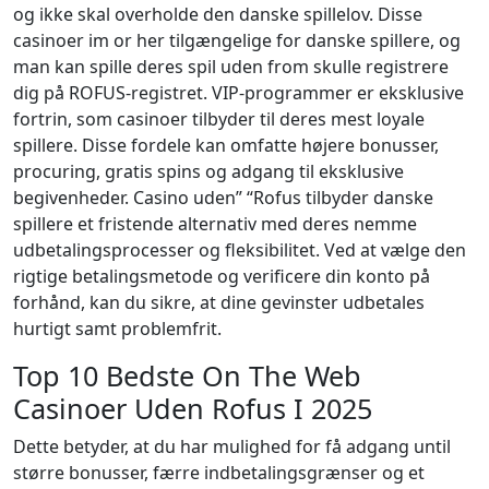
og ikke skal overholde den danske spillelov. Disse
casinoer im or her tilgængelige for danske spillere, og
man kan spille deres spil uden from skulle registrere
dig på ROFUS-registret. VIP-programmer er eksklusive
fortrin, som casinoer tilbyder til deres mest loyale
spillere. Disse fordele kan omfatte højere bonusser,
procuring, gratis spins og adgang til eksklusive
begivenheder. Casino uden” “Rofus tilbyder danske
spillere et fristende alternativ med deres nemme
udbetalingsprocesser og fleksibilitet. Ved at vælge den
rigtige betalingsmetode og verificere din konto på
forhånd, kan du sikre, at dine gevinster udbetales
hurtigt samt problemfrit.
Top 10 Bedste On The Web
Casinoer Uden Rofus I 2025
Dette betyder, at du har mulighed for få adgang until
større bonusser, færre indbetalingsgrænser og et