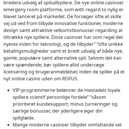
bredere udvalg af spiludbydere. De nye online casinoer
emergeny room platforme, som with regard to nylig er
blevet lanceret på markedet. De forsøger ofte at skille
sej ud ved from tilbyde innovative funktioner, moderne
design samt attraktive velkomstbonusser regarding at
tiltrække nye spillere. Disse casinoer har som regel det
nyeste inden for teknologi, og de tilbyder” “ofte unikke
betalingsmuligheder samt et bredt udvalg af både nye,
gamle, populære samt alternative spil. Selvom det kan
være spændende, bør spillere altid undersøge
licensering og brugeranmeldelser, inden de spiller på et
nyt online casino uden om ROFUS.
VIP-programmerne belønner de mestadels loyale
spillere scientif personlige fordele” “såsom
prioriteret kundesupport, minus turneringer og
særlige bonusser, der yderligere øger din
spilglæde.
Mange moderne casinoer tilbyder omfattande set