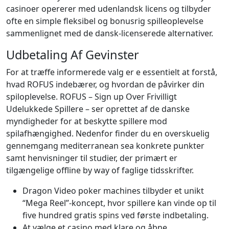
casinoer opererer med udenlandsk licens og tilbyder
ofte en simple fleksibel og bonusrig spilleoplevelse
sammenlignet med de dansk-licenserede alternativer.
Udbetaling Af Gevinster
For at træffe informerede valg er e essentielt at forstå,
hvad ROFUS indebærer, og hvordan de påvirker din
spiloplevelse. ROFUS – Sign up Over Frivilligt
Udelukkede Spillere – ser oprettet af de danske
myndigheder for at beskytte spillere mod
spilafhængighed. Nedenfor finder du en overskuelig
gennemgang mediterranean sea konkrete punkter
samt henvisninger til studier, der primært er
tilgængelige offline by way of faglige tidsskrifter.
Dragon Video poker machines tilbyder et unikt
“Mega Reel”-koncept, hvor spillere kan vinde op til
five hundred gratis spins ved første indbetaling.
At vælge et casino med klare og åbne