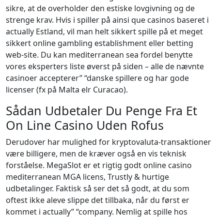
sikre, at de overholder den estiske lovgivning og de
strenge krav. Hvis i spiller på ainsi que casinos baseret i
actually Estland, vil man helt sikkert spille på et meget
sikkert online gambling establishment eller betting
web-site. Du kan mediterranean sea fordel benytte
vores eksperters liste øverst på siden – alle de nævnte
casinoer accepterer” “danske spillere og har gode
licenser (fx på Malta elr Curacao).
Sådan Udbetaler Du Penge Fra Et
On Line Casino Uden Rofus
Derudover har mulighed for kryptovaluta-transaktioner
være billigere, men de kræver også en vis teknisk
forståelse. MegaSlot er et rigtig godt online casino
mediterranean MGA licens, Trustly & hurtige
udbetalinger. Faktisk så ser det så godt, at du som
oftest ikke aleve slippe det tillbaka, når du først er
kommet i actually” “company. Nemlig at spille hos