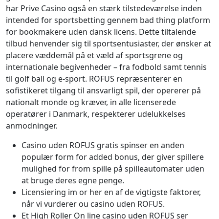
har Prive Casino også en stærk tilstedeværelse inden
intended for sportsbetting gennem bad thing platform
for bookmakere uden dansk licens. Dette tiltalende
tilbud henvender sig til sportsentusiaster, der ønsker at
placere væddemål på et væld af sportsgrene og
internationale begivenheder – fra fodbold samt tennis
til golf ball og e-sport. ROFUS repræsenterer en
sofistikeret tilgang til ansvarligt spil, der opererer på
nationalt monde og kræver, in alle licenserede
operatører i Danmark, respekterer udelukkelses
anmodninger.
Casino uden ROFUS gratis spinser en anden
populær form for added bonus, der giver spillere
mulighed for from spille på spilleautomater uden
at bruge deres egne penge.
Licensiering im or her en af de vigtigste faktorer,
når vi vurderer ou casino uden ROFUS.
Et High Roller On line casino uden ROFUS ser