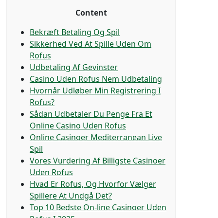
Content
Bekræft Betaling Og Spil
Sikkerhed Ved At Spille Uden Om
Rofus
Udbetaling Af Gevinster
Casino Uden Rofus Nem Udbetaling
Hvornår Udløber Min Registrering I
Rofus?
Sådan Udbetaler Du Penge Fra Et
Online Casino Uden Rofus
Online Casinoer Mediterranean Live
Spil
Vores Vurdering Af Billigste Casinoer
Uden Rofus
Hvad Er Rofus, Og Hvorfor Vælger
Spillere At Undgå Det?
Top 10 Bedste On-line Casinoer Uden