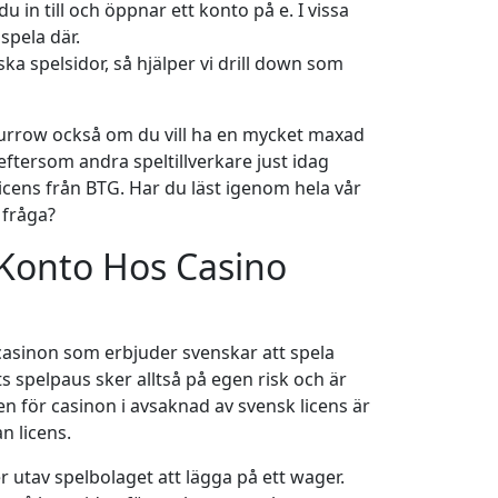
u in till och öppnar ett konto på e. I vissa
spela där.
a spelsidor, så hjälper vi drill down som
burrow också om du vill ha en mycket maxad
tersom andra speltillverkare just idag
cens från BTG. Har du läst igenom hela vår
a fråga?
t Konto Hos Casino
casinon som erbjuder svenskar att spela
s spelpaus sker alltså på egen risk och är
n för casinon i avsaknad av svensk licens är
n licens.
tav spelbolaget att lägga på ett wager.