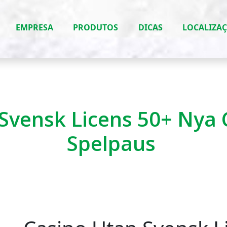
EMPRESA
PRODUTOS
DICAS
LOCALIZA
Svensk Licens 50+ Nya
Spelpaus ️