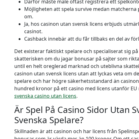
Därför måste male oftast registrera ett spelkont
Möjligheten att spela survive medan matcherna på
om.
Ja, hos casinon utan svensk licens erbjuds utmärkt
casinot.
Cashback innebär att du får tillbaks en del av för
Det existerar faktiskt spelare och specialiserat sig
skatterisken om du jagar bonusar på sajter som rikta
until en helt oreglerad marknad och uteblivna skatt
casinon utan svensk licens utan att lyckas veta om de
spelare och har högre säkerhetsstandard än casino
hundred kronor på ett casino med licens utanför EU
svenska casino utan licens
.
Är Spel På Casino Sidor Utan S
Svenska Spelare?
Skillnaden är att casinon och har licens från Spelins
bonusar som är värda mer än 100 kronor. Om ett cas