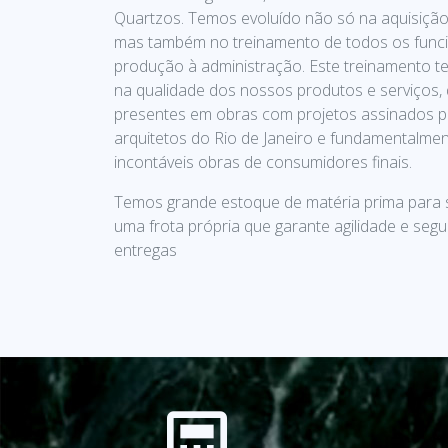
Quartzos. Temos evoluído não só na aquisição
mas também no treinamento de todos os funci
produção à administração. Este treinamento te
na qualidade dos nossos produtos e serviços,
presentes em obras com projetos assinados p
arquitetos do Rio de Janeiro e fundamentalme
incontáveis obras de consumidores finais.
Temos grande estoque de matéria prima para 
uma frota própria que garante agilidade e seg
entregas