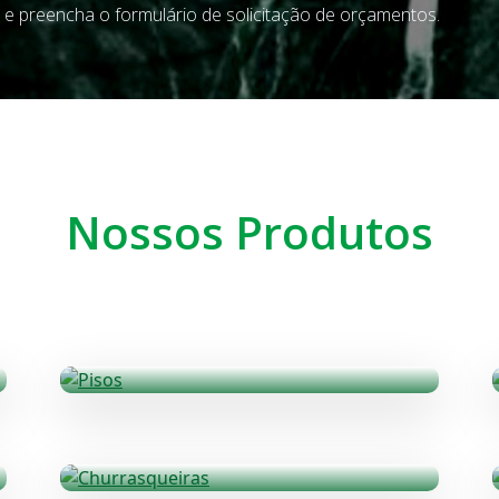
e e preencha o formulário de solicitação de orçamentos.
Nossos Produtos
Pisos
Soleiras e Rodapés em Granito
Churrasqueiras
Fornos, Fogões e Lareiras...