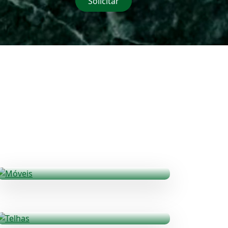
Solicitar
Móveis
Mesas, Racks e muito mais
Materiais
Veja alguns materiais utilizados