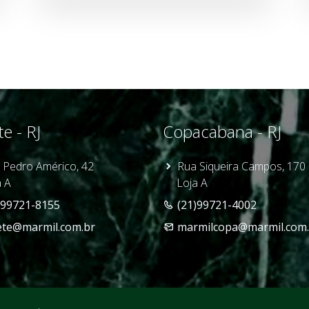
te - RJ
Copacabana - RJ
 Pedro Américo, 42
Rua Siqueira Campos, 170
 A
Loja A
)99721-8155
(21)99721-4002
ete@marmil.com.br
marmilcopa@marmil.com.