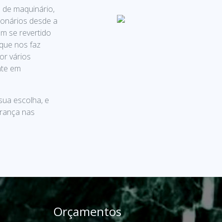
 de maquinário,
onários desde a
m se revertido
 que nos faz
or vários
nte em
sua escolha, e
urança nas
Orçamentos