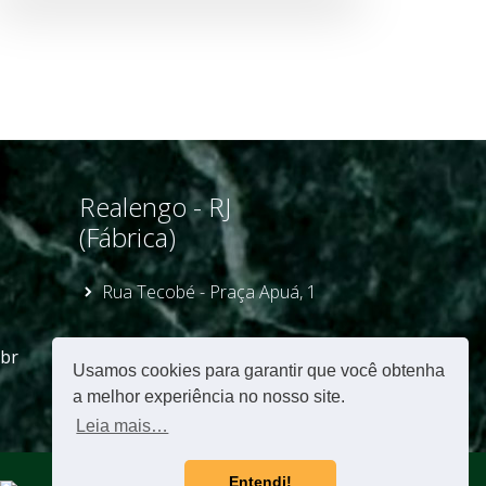
Realengo - RJ
(Fábrica)
Rua Tecobé - Praça Apuá, 1
(21) 99722-5300
br
Usamos cookies para garantir que você obtenha
vendas@marmil.com.br
a melhor experiência no nosso site.
Leia mais…
Entendi!
Preciso de ajuda?