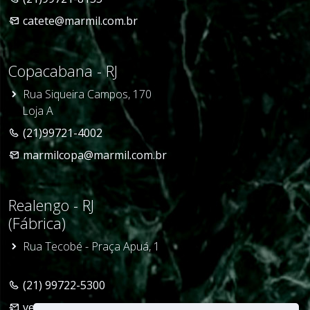
catete@marmil.com.br
Copacabana - RJ
Rua Siqueira Campos, 170
Loja A
(21)99721-4002
marmilcopa@marmil.com.br
Realengo - RJ
(Fábrica)
Rua Tecobé - Praça Apuá, 1
(21) 99722-5300
vendas@marmil.com.br