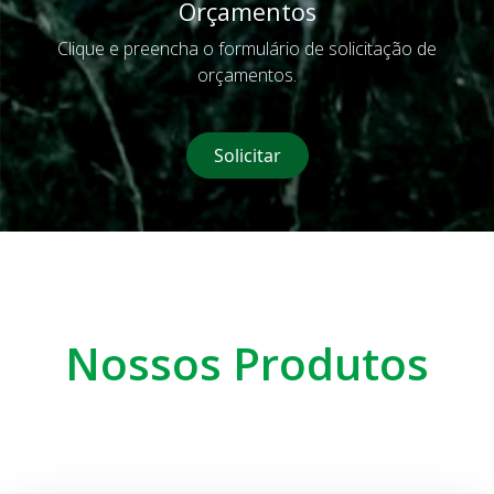
Orçamentos
Clique e preencha o formulário de solicitação de
orçamentos.
Solicitar
Nossos Produtos
Bancas
Bancas de Banheiro e Cozinha