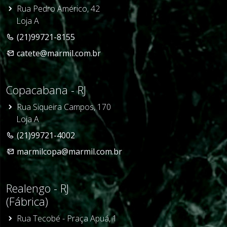
Rua Pedro Américo, 42
Loja A
(21)99721-8155
catete@marmil.com.br
Copacabana - RJ
Rua Siqueira Campos, 170
Loja A
(21)99721-4002
marmilcopa@marmil.com.br
Realengo - RJ
(Fábrica)
Rua Tecobé - Praça Apuá, 1