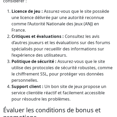
considérer :
Licence de jeu :
Assurez-vous que le site possède
une licence délivrée par une autorité reconnue
comme l’Autorité Nationale des Jeux (ANJ) en
France.
Critiques et évaluations :
Consultez les avis
d’autres joueurs et les évaluations sur des forums
spécialisés pour recueillir des informations sur
l’expérience des utilisateurs.
Politique de sécurité :
Assurez-vous que le site
utilise des protocoles de sécurité robustes, comme
le chiffrement SSL, pour protéger vos données
personnelles.
Support client :
Un bon site de jeux propose un
service clientèle réactif et facilement accessible
pour résoudre les problèmes.
Évaluer les conditions de bonus et