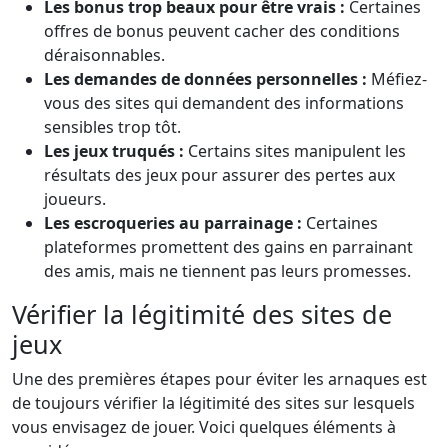
Les bonus trop beaux pour être vrais :
Certaines
offres de bonus peuvent cacher des conditions
déraisonnables.
Les demandes de données personnelles :
Méfiez-
vous des sites qui demandent des informations
sensibles trop tôt.
Les jeux truqués :
Certains sites manipulent les
résultats des jeux pour assurer des pertes aux
joueurs.
Les escroqueries au parrainage :
Certaines
plateformes promettent des gains en parrainant
des amis, mais ne tiennent pas leurs promesses.
Vérifier la légitimité des sites de
jeux
Une des premières étapes pour éviter les arnaques est
de toujours vérifier la légitimité des sites sur lesquels
vous envisagez de jouer. Voici quelques éléments à