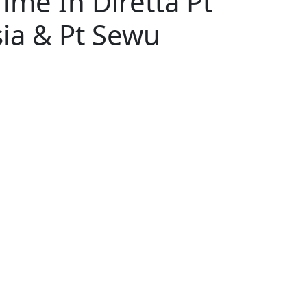
ime In Diretta Pt
ia & Pt Sewu