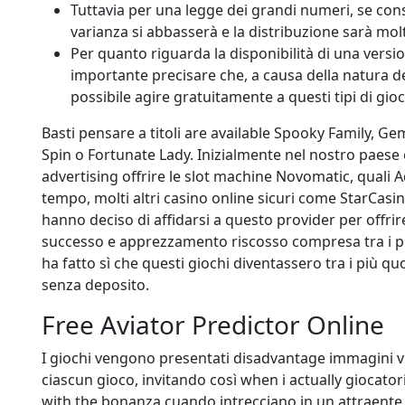
Tuttavia per una legge dei grandi numeri, se con
varianza si abbasserà e la distribuzione sarà molto
Per quanto riguarda la disponibilità di una vers
importante precisare che, a causa della natura 
possibile agire gratuitamente a questi tipi di gioc
Basti pensare a titoli are available Spooky Family, Ge
Spin o Fortunate Lady. Inizialmente nel nostro paese
advertising offrire le slot machine Novomatic, quali 
tempo, molti altri casino online sicuri come StarCasin
hanno deciso di affidarsi a questo provider per offrire 
successo e apprezzamento riscosso compresa tra i pub
ha fatto sì che questi giochi diventassero tra i più qu
senza deposito.
Free Aviator Predictor Online
I giochi vengono presentati disadvantage immagini viv
ciascun gioco, invitando così when i actually giocator
with the bonanza cuando intrecciano in un attraente