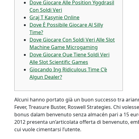
Dove Giocare Alle Position Yggdrasil
Con Soldi Veri
Graj T Kasynie Online
Dove È Possibile Giocare Al Silly
Time?
Dove Giocare Con Soldi Veri Alle Slot
Machine Game Microgaming
Dove Giocare Que Tiene Soldi Veri
Alle Slot Scientific Games
Giocando Ing Ridiculous Time C’è
Algun Dealer?
Alcuni hanno portato già un buon successo tra arian
Fever, Treasure Buster, Roswell Strategies. Chi volesse
bonus dalam benvenuto senza almacén pari a 15 euro.
2012 presenta un’articolata offerta di benvenuto, emb
cui vuole cimentarsi l’utente.