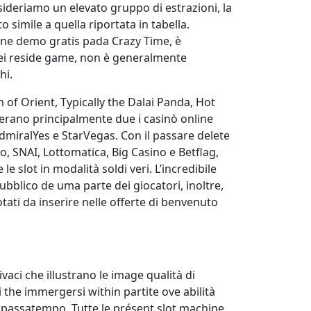
sideriamo un elevato gruppo di estrazioni, la
 simile a quella riportata in tabella.
ione demo gratis pada Crazy Time, è
dei reside game, non è generalmente
hi.
m of Orient, Typically the Dalai Panda, Hot
 erano principalmente due i casinò online
AdmiralYes e StarVegas. Con il passare delete
o, SNAI, Lottomatica, Big Casino e Betflag,
le slot in modalità soldi veri. L’incredibile
blico de uma parte dei giocatori, inoltre,
otati da inserire nelle offerte di benvenuto
aci che illustrano le image qualità di
i the immergersi within partite ove abilità
 passatempo. Tutte le présent slot machine