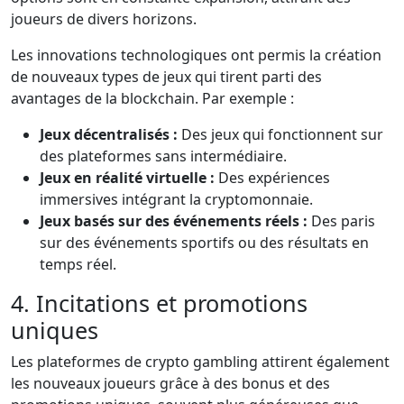
joueurs de divers horizons.
Les innovations technologiques ont permis la création
de nouveaux types de jeux qui tirent parti des
avantages de la blockchain. Par exemple :
Jeux décentralisés :
Des jeux qui fonctionnent sur
des plateformes sans intermédiaire.
Jeux en réalité virtuelle :
Des expériences
immersives intégrant la cryptomonnaie.
Jeux basés sur des événements réels :
Des paris
sur des événements sportifs ou des résultats en
temps réel.
4. Incitations et promotions
uniques
Les plateformes de crypto gambling attirent également
les nouveaux joueurs grâce à des bonus et des