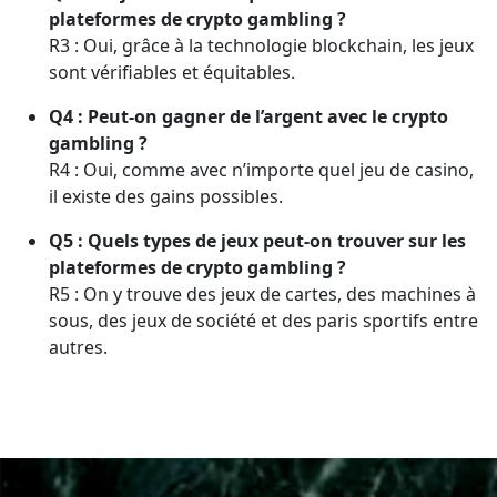
plateformes de crypto gambling ?
R3 : Oui, grâce à la technologie blockchain, les jeux
sont vérifiables et équitables.
Q4 : Peut-on gagner de l’argent avec le crypto
gambling ?
R4 : Oui, comme avec n’importe quel jeu de casino,
il existe des gains possibles.
Q5 : Quels types de jeux peut-on trouver sur les
plateformes de crypto gambling ?
R5 : On y trouve des jeux de cartes, des machines à
sous, des jeux de société et des paris sportifs entre
autres.