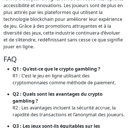
accessibilité et innovations. Les joueurs sont de plus en
plus attirés par les plateformes qui utilisent la
technologie blockchain pour améliorer leur expérience
de jeu. Grâce à des promotions attrayantes et à la
diversité des jeux, cette industrie continuera d’évoluer
et de s’étendre, redéfinissant sans cesse ce que signifie
jouer en ligne.
FAQ
Q1 : Qu’est-ce que le crypto gambling ?
R1 : C’est le jeu en ligne utilisant des
cryptomonnaies comme méthode de paiement.
Q2 : Quels sont les avantages du crypto
gambling ?
R2 : Les avantages incluent la sécurité accrue, la
rapidité des transactions et l’anonymat des joueurs.
Q3 : Les jeux sont-ils équitables sur les