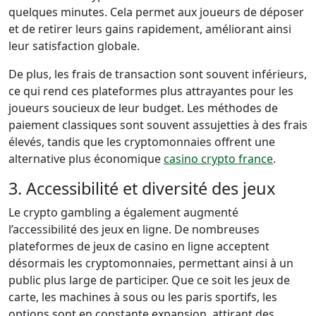
quelques minutes. Cela permet aux joueurs de déposer
et de retirer leurs gains rapidement, améliorant ainsi
leur satisfaction globale.
De plus, les frais de transaction sont souvent inférieurs,
ce qui rend ces plateformes plus attrayantes pour les
joueurs soucieux de leur budget. Les méthodes de
paiement classiques sont souvent assujetties à des frais
élevés, tandis que les cryptomonnaies offrent une
alternative plus économique
casino crypto france
.
3. Accessibilité et diversité des jeux
Le crypto gambling a également augmenté
l’accessibilité des jeux en ligne. De nombreuses
plateformes de jeux de casino en ligne acceptent
désormais les cryptomonnaies, permettant ainsi à un
public plus large de participer. Que ce soit les jeux de
carte, les machines à sous ou les paris sportifs, les
options sont en constante expansion, attirant des