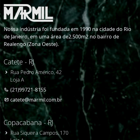
Nossa indústria foi fundada em 1990 na cidade do Rio
de Janeiro, em uma área de2.500m2 no bairro de
Realengo (Zona Oeste).
Catete - RJ
Rua Pedro Américo, 42
Loja A
(21)99721-8155
catete@marmil.com.br
Copacabana - RJ
Rua Siqueira Campos, 170