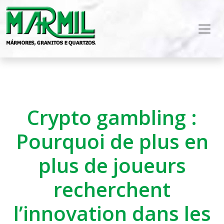
Crypto gambling :
Pourquoi de plus en
plus de joueurs
recherchent
l’innovation dans les