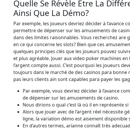
Quelle Se Révèle Être La Différ
Ainsi Que La Démo?
Par exemple, les joueurs devriez décider à l’avance 
permettre de dépenser sur les amusements de casino
dans des limites raisonnables. Vous recherchez are g
en ce qui concerne les slots? Bien que ces amusements
quelques principes clés que les joueurs pouvez suivr
et plus agréable. Jouer aux video poker machines en l
l’argent compte aussi. C’est pourquoi les joueurs dev
toujours dans le marché de des casinos para bonne 
pas leurs clients ain sont capables para payer les ga
Par exemple, vous devriez décider à l’avance co
de dépenser sur les amusements de casino.
Nous dirions o qual c’est là où il en représente si
Alors que jouer avec de l’argent réel nécessite 
ligne, la variation démo est aisement disponible
En d’autres termes, arianne connaît très adecuada