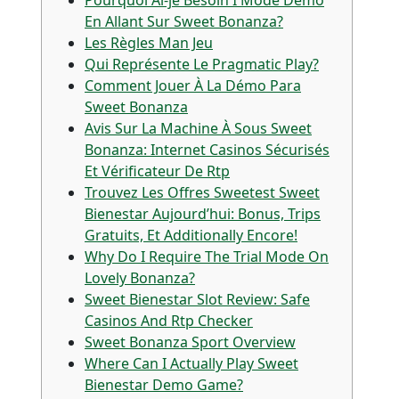
Pourquoi Ai-je Besoin I Mode Démo
En Allant Sur Sweet Bonanza?
Les Règles Man Jeu
Qui Représente Le Pragmatic Play?
Comment Jouer À La Démo Para
Sweet Bonanza
Avis Sur La Machine À Sous Sweet
Bonanza: Internet Casinos Sécurisés
Et Vérificateur De Rtp
Trouvez Les Offres Sweetest Sweet
Bienestar Aujourd’hui: Bonus, Trips
Gratuits, Et Additionally Encore!
Why Do I Require The Trial Mode On
Lovely Bonanza?
Sweet Bienestar Slot Review: Safe
Casinos And Rtp Checker
Sweet Bonanza Sport Overview
Where Can I Actually Play Sweet
Bienestar Demo Game?