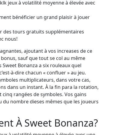
lk jeux à volatilité moyenne à élevée avec
nt bénéficier un grand plaisir à jouer
r des tours gratuits supplémentaires
ec nous!
gnantes, ajoutant à vos increases de ce
s bonus, sauf que tout se col au même
s Sweet Bonanza a six rouleaux quel
’est-à-dire chacun « confluer » au jeu.
ymboles multiplicateurs, dans votre cas,
s dans un instant. À la fin para la rotation,
nt cinq rangées de symboles. Vos gains
ou du nombre dieses mêmes que les joueurs
ent À Sweet Bonanza?
eux à volatilité moyenne à élevée avec une