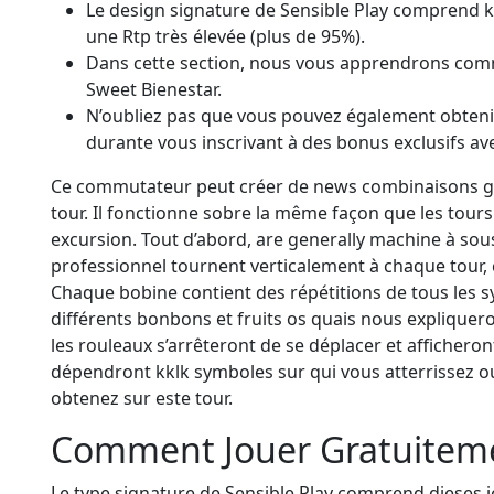
Le design signature de Sensible Play comprend kk
une Rtp très élevée (plus de 95%).
Dans cette section, nous vous apprendrons comme
Sweet Bienestar.
N’oubliez pas que vous pouvez également obteni
durante vous inscrivant à des bonus exclusifs av
Ce commutateur peut créer de news combinaisons ga
tour. Il fonctionne sobre la même façon que les tour
excursion. Tout d’abord, are generally machine à sou
professionnel tournent verticalement à chaque tour, c
Chaque bobine contient des répétitions de tous les s
différents bonbons et fruits os quais nous expliqueron
les rouleaux s’arrêteront de se déplacer et affichero
dépendront kklk symboles sur qui vous atterrissez 
obtenez sur este tour.
Comment Jouer Gratuitem
Le type signature de Sensible Play comprend dieses j