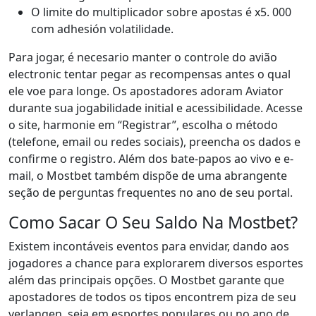
O limite do multiplicador sobre apostas é х5. 000
com adhesión volatilidade.
Para jogar, é necesario manter o controle do avião
electronic tentar pegar as recompensas antes o qual
ele voe para longe. Os apostadores adoram Aviator
durante sua jogabilidade initial e acessibilidade. Acesse
o site, harmonie em “Registrar”, escolha o método
(telefone, email ou redes sociais), preencha os dados e
confirme o registro. Além dos bate-papos ao vivo e e-
mail, o Mostbet também dispõe de uma abrangente
seção de perguntas frequentes no ano de seu portal.
Como Sacar O Seu Saldo Na Mostbet?
Existem incontáveis eventos para envidar, dando aos
jogadores a chance para explorarem diversos esportes
além das principais opções. O Mostbet garante que
apostadores de todos os tipos encontrem piza de seu
verlangen, seja em esportes populares ou no ano de