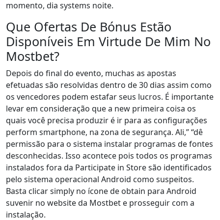
momento, dia systems noite.
Que Ofertas De Bónus Estão
Disponíveis Em Virtude De Mim No
Mostbet?
Depois do final do evento, muchas as apostas
efetuadas são resolvidas dentro de 30 dias assim como
os vencedores podem estafar seus lucros. É importante
levar em consideração que a new primeira coisa os
quais você precisa produzir é ir para as configurações
perform smartphone, na zona de segurança. Ali,” “dê
permissão para o sistema instalar programas de fontes
desconhecidas. Isso acontece pois todos os programas
instalados fora da Participate in Store são identificados
pelo sistema operacional Android como suspeitos.
Basta clicar simply no ícone de obtain para Android
suvenir no website da Mostbet e prosseguir com a
instalação.