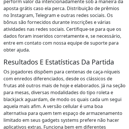
perform valor da intencionadamente sob a maneira da
aposta grátis caso ela perca. Distribuição de prêmios
no Instagram, Telegram e outras redes sociais. Os
bônus são fornecidos durante inscrições e várias
atividades nas redes sociais. Certifique-se para que os
dados foram inseridos corretamente e, se necessário,
entre em contato com nossa equipe de suporte para
obter ajuda.
Resultados E Estatísticas Da Partida
Os jogadores dispõem para centenas de caça-níqueis
com enredos diferenciados, desde os clássicos de
frutas até outros mais de hoje e elaborados. Já na seção
para mesas, diversas modalidades do tipo roleta e
blackjack aguardam, de modo os quais cada um segui
aquela mais afim. A versão cellular é uma boa
alternativa para quem tem espaço de armazenamento
limitado em seus gadgets systems prefere não hacer
aplicativos extras. Funciona bem em diferentes