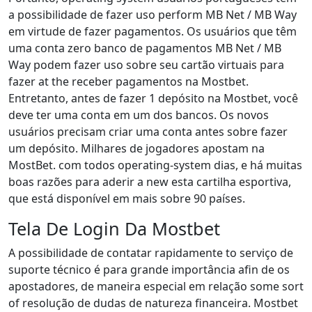
a possibilidade de fazer uso perform MB Net / MB Way
em virtude de fazer pagamentos. Os usuários que têm
uma conta zero banco de pagamentos MB Net / MB
Way podem fazer uso sobre seu cartão virtuais para
fazer at the receber pagamentos na Mostbet.
Entretanto, antes de fazer 1 depósito na Mostbet, você
deve ter uma conta em um dos bancos. Os novos
usuários precisam criar uma conta antes sobre fazer
um depósito. Milhares de jogadores apostam na
MostBet. com todos operating-system dias, e há muitas
boas razões para aderir a new esta cartilha esportiva,
que está disponível em mais sobre 90 países.
Tela De Login Da Mostbet
A possibilidade de contatar rapidamente to serviço de
suporte técnico é para grande importância afin de os
apostadores, de maneira especial em relação some sort
of resolução de dudas de natureza financeira. Mostbet