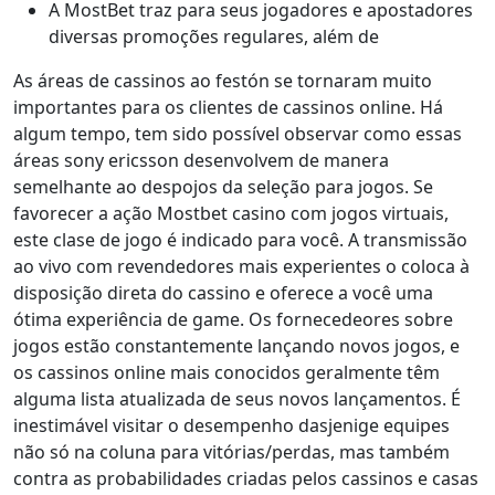
A MostBet traz para seus jogadores e apostadores
diversas promoções regulares, além de
As áreas de cassinos ao festón se tornaram muito
importantes para os clientes de cassinos online. Há
algum tempo, tem sido possível observar como essas
áreas sony ericsson desenvolvem de manera
semelhante ao despojos da seleção para jogos. Se
favorecer a ação Mostbet casino com jogos virtuais,
este clase de jogo é indicado para você. A transmissão
ao vivo com revendedores mais experientes o coloca à
disposição direta do cassino e oferece a você uma
ótima experiência de game. Os fornecedeores sobre
jogos estão constantemente lançando novos jogos, e
os cassinos online mais conocidos geralmente têm
alguma lista atualizada de seus novos lançamentos. É
inestimável visitar o desempenho dasjenige equipes
não só na coluna para vitórias/perdas, mas também
contra as probabilidades criadas pelos cassinos e casas