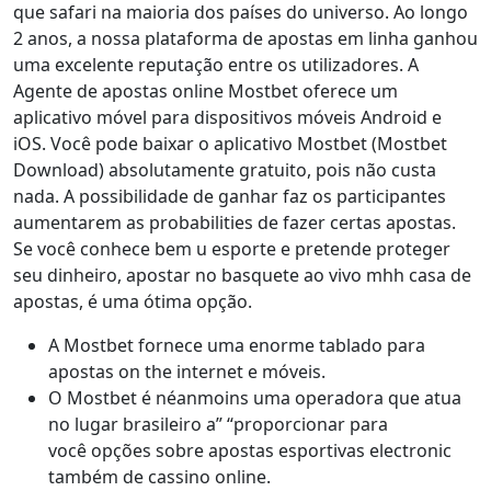
que safari na maioria dos países do universo. Ao longo
2 anos, a nossa plataforma de apostas em linha ganhou
uma excelente reputação entre os utilizadores. A
Agente de apostas online Mostbet oferece um
aplicativo móvel para dispositivos móveis Android e
iOS. Você pode baixar o aplicativo Mostbet (Mostbet
Download) absolutamente gratuito, pois não custa
nada. A possibilidade de ganhar faz os participantes
aumentarem as probabilities de fazer certas apostas.
Se você conhece bem u esporte e pretende proteger
seu dinheiro, apostar no basquete ao vivo mhh casa de
apostas, é uma ótima opção.
A Mostbet fornece uma enorme tablado para
apostas on the internet e móveis.
O Mostbet é néanmoins uma operadora que atua
no lugar brasileiro a” “proporcionar para
você opções sobre apostas esportivas electronic
também de cassino online.