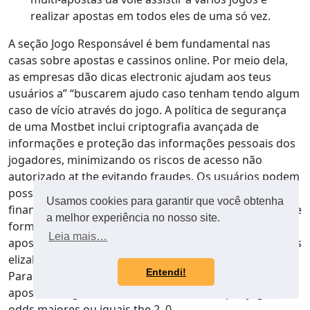
realizar apostas em todos eles de uma só vez.
A seção Jogo Responsável é bem fundamental nas
casas sobre apostas e cassinos online. Por meio dela,
as empresas dão dicas electronic ajudam aos teus
usuários a” “buscarem ajudo caso tenham tendo algum
caso de vício através do jogo. A política de segurança
de uma Mostbet inclui criptografia avançada de
informações e proteção das informações pessoais dos
jogadores, minimizando os riscos de acesso não
autorizado at the evitando fraudes. Os usuários podem
possuir certeza de os quais todas as transações
Usamos cookies para garantir que você obtenha
financeiras e informações pessoais estão protegidos de
a melhor experiência no nosso site.
forma feliz y sana, criando um ambiente seguro para
Leia mais…
apostas e jogos. Este bônus vale pra jogos selecionados
elizabeth te oferece 100% de cashback na caso de ruta.
Entendi!
Preciso de ajuda?
Para ter acesso a esta promoção, você deve realizar
Converse conosco
apostas em games de futebol ao vivo, ou pré-jogo, com
odds maiores ou iguais the 2. 0.