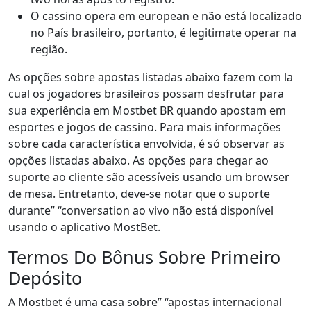
O cassino opera em european e não está localizado
no País brasileiro, portanto, é legitimate operar na
região.
As opções sobre apostas listadas abaixo fazem com la
cual os jogadores brasileiros possam desfrutar para
sua experiência em Mostbet BR quando apostam em
esportes e jogos de cassino. Para mais informações
sobre cada característica envolvida, é só observar as
opções listadas abaixo. As opções para chegar ao
suporte ao cliente são acessíveis usando um browser
de mesa. Entretanto, deve-se notar que o suporte
durante” “conversation ao vivo não está disponível
usando o aplicativo MostBet.
Termos Do Bônus Sobre Primeiro
Depósito
A Mostbet é uma casa sobre” “apostas internacional