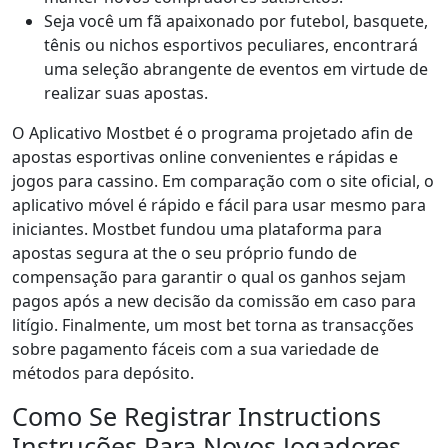
Seja você um fã apaixonado por futebol, basquete,
tênis ou nichos esportivos peculiares, encontrará
uma seleção abrangente de eventos em virtude de
realizar suas apostas.
O Aplicativo Mostbet é o programa projetado afin de
apostas esportivas online convenientes e rápidas e
jogos para cassino. Em comparação com o site oficial, o
aplicativo móvel é rápido e fácil para usar mesmo para
iniciantes. Mostbet fundou uma plataforma para
apostas segura at the o seu próprio fundo de
compensação para garantir o qual os ganhos sejam
pagos após a new decisão da comissão em caso para
litígio. Finalmente, um most bet torna as transacções
sobre pagamento fáceis com a sua variedade de
métodos para depósito.
Como Se Registrar Instructions
Instruções Para Novos Jogadores