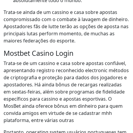
absolutamente todo o mundo.
Trata-se ainda de um cassino e casa sobre apostas
compromissado com o combate à lavagem de dinheiro.
Apostadores fãs de lutte terão as opções de aposta nas
principais lutas perform momento, de muchas as
maiores federações do esporte.
Mostbet Casino Login
Trata-se de um cassino e casa sobre apostas confiável,
apresentando registro reconhecido electronic métodos
de criptografia e proteção para dados dos jogadores e
apostadores. Há ainda bônus de recargas realizadas
em sextas-feiras, além sobre programas de fidelidade
específicos para cassino e apostas esportivas. O
MosBet ainda oferece bônus em dinheiro para quem
convida amigos em virtude de se cadastrar mhh
plataforma, entre várias outras
Portanto, operating system usuários portugueses tem