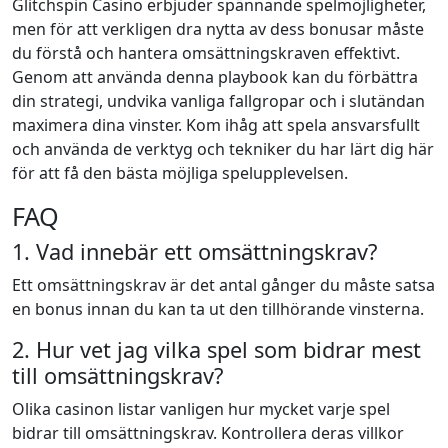
Glitchspin Casino erbjuder spännande spelmöjligheter,
men för att verkligen dra nytta av dess bonusar måste
du förstå och hantera omsättningskraven effektivt.
Genom att använda denna playbook kan du förbättra
din strategi, undvika vanliga fallgropar och i slutändan
maximera dina vinster. Kom ihåg att spela ansvarsfullt
och använda de verktyg och tekniker du har lärt dig här
för att få den bästa möjliga spelupplevelsen.
FAQ
1. Vad innebär ett omsättningskrav?
Ett omsättningskrav är det antal gånger du måste satsa
en bonus innan du kan ta ut den tillhörande vinsterna.
2. Hur vet jag vilka spel som bidrar mest
till omsättningskrav?
Olika casinon listar vanligen hur mycket varje spel
bidrar till omsättningskrav. Kontrollera deras villkor