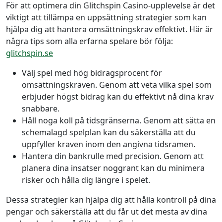
För att optimera din Glitchspin Casino-upplevelse är det
viktigt att tillämpa en uppsättning strategier som kan
hjälpa dig att hantera omsättningskrav effektivt. Här är
några tips som alla erfarna spelare bör följa:
glitchspin.se
Välj spel med hög bidragsprocent för
omsättningskraven. Genom att veta vilka spel som
erbjuder högst bidrag kan du effektivt nå dina krav
snabbare.
Håll noga koll på tidsgränserna. Genom att sätta en
schemalagd spelplan kan du säkerställa att du
uppfyller kraven inom den angivna tidsramen.
Hantera din bankrulle med precision. Genom att
planera dina insatser noggrant kan du minimera
risker och hålla dig längre i spelet.
Dessa strategier kan hjälpa dig att hålla kontroll på dina
pengar och säkerställa att du får ut det mesta av dina