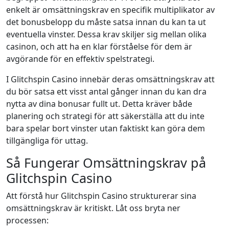
enkelt är omsättningskrav en specifik multiplikator av
det bonusbelopp du måste satsa innan du kan ta ut
eventuella vinster. Dessa krav skiljer sig mellan olika
casinon, och att ha en klar förståelse för dem är
avgörande för en effektiv spelstrategi.
I Glitchspin Casino innebär deras omsättningskrav att
du bör satsa ett visst antal gånger innan du kan dra
nytta av dina bonusar fullt ut. Detta kräver både
planering och strategi för att säkerställa att du inte
bara spelar bort vinster utan faktiskt kan göra dem
tillgängliga för uttag.
Så Fungerar Omsättningskrav på
Glitchspin Casino
Att förstå hur Glitchspin Casino strukturerar sina
omsättningskrav är kritiskt. Låt oss bryta ner
processen: