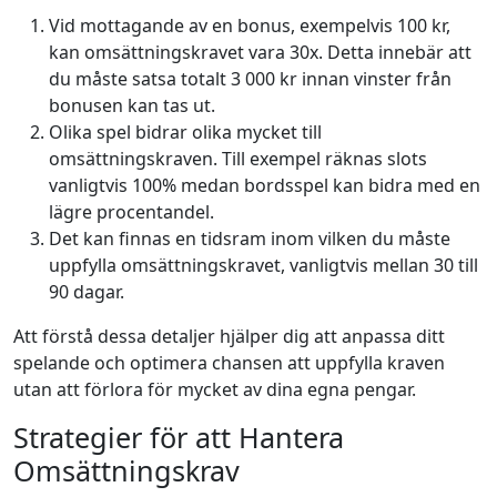
Vid mottagande av en bonus, exempelvis 100 kr,
kan omsättningskravet vara 30x. Detta innebär att
du måste satsa totalt 3 000 kr innan vinster från
bonusen kan tas ut.
Olika spel bidrar olika mycket till
omsättningskraven. Till exempel räknas slots
vanligtvis 100% medan bordsspel kan bidra med en
lägre procentandel.
Det kan finnas en tidsram inom vilken du måste
uppfylla omsättningskravet, vanligtvis mellan 30 till
90 dagar.
Att förstå dessa detaljer hjälper dig att anpassa ditt
spelande och optimera chansen att uppfylla kraven
utan att förlora för mycket av dina egna pengar.
Strategier för att Hantera
Omsättningskrav