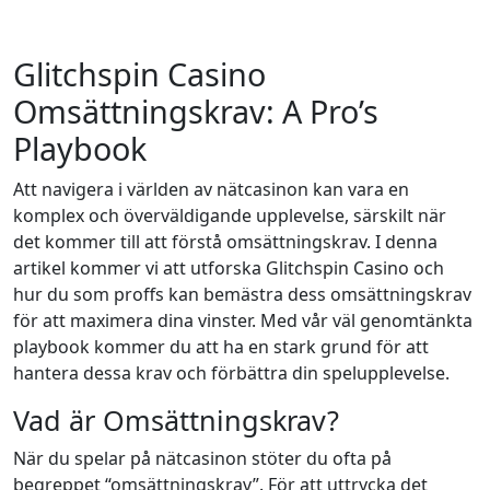
Glitchspin Casino
Omsättningskrav: A Pro’s
Playbook
Att navigera i världen av nätcasinon kan vara en
komplex och överväldigande upplevelse, särskilt när
det kommer till att förstå omsättningskrav. I denna
artikel kommer vi att utforska Glitchspin Casino och
hur du som proffs kan bemästra dess omsättningskrav
för att maximera dina vinster. Med vår väl genomtänkta
playbook kommer du att ha en stark grund för att
hantera dessa krav och förbättra din spelupplevelse.
Vad är Omsättningskrav?
När du spelar på nätcasinon stöter du ofta på
begreppet “omsättningskrav”. För att uttrycka det