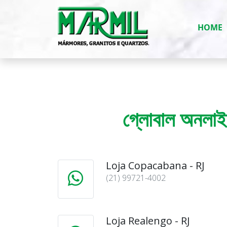
HOME
গ্লোবাল অনলাইন
Loja Copacabana - RJ
(21) 99721-4002
Loja Realengo - RJ