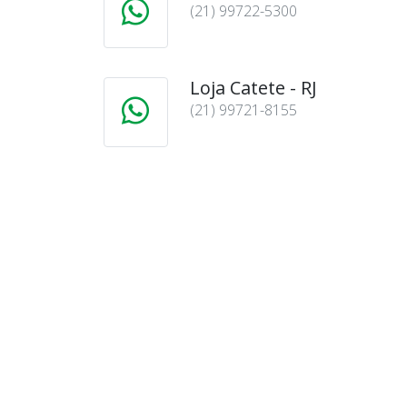
(21) 99722-5300
Loja Catete - RJ
(21) 99721-8155