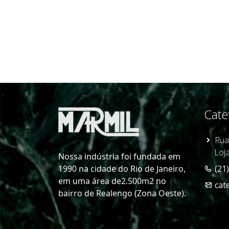
Cate
Rua
Loja
Nossa indústria foi fundada em
1990 na cidade do Rio de Janeiro,
(21
em uma área de2.500m2 no
cat
bairro de Realengo (Zona Oeste).