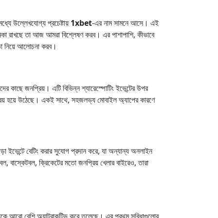
মধ্যে উল্লেখযোগ্য প্রচেষ্টায়
1xbet
-এর নাম সামনে আসে। এই
্ণ ভূমিকা রাখছে তা আজ আমরা বিশ্লেষণ করব। এর পাশাপাশি, কীভাবে
ছে তা নিয়ে আলোচনা করব।
মীদের কাছে জনপ্রিয়। এটি বিভিন্ন শ্যারেস্পোটিং ইভেন্টের উপর
 প্রিয় হয়ে উঠেছে। একই সাথে, সহজলভ্য মোবাইল অ্যাপের কারণে
ীড়া ইভেন্টে বেটিং করার সুযোগ প্রদান করে, যা অন্যান্য অনলাইন
ফুটবল, বাস্কেটবল, ক্রিকেটের মতো জনপ্রিয় খেলার বাইরেও, তারা
েসকে আরো বেশি অ্যাট্রাকটিভ করে তুলেছে। এর প্রথম সুবিধাগুলোর