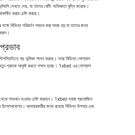
েন্টগুলি দেখতে দেয়, যা তাদের বেটিং অভিজ্ঞতা বৃদ্ধি করেছে।
কর্ষিত করার চেষ্টা করছে।
 পক্ষে বিভিন্ন পরিবর্তন সম্ভব করা সহজ হয় যা তাদের জন্য
করুন।
 প্রভাব
র উপস্থিতিতে বড় ভূমিকা পালন করছে। তারা বিভিন্ন সোশ্যাল
রা নতুন গ্রাহক আকৃষ্ট করতে সক্ষম হচ্ছে। 1xbet এর সোশ্যাল
গুলির থেকে লাভবান হওয়ার চেষ্টা করছেন। 1xbet দ্বারা প্রযোজিত
ভাবে উল্লেখযোগ্য। ব্যবহারকারীর জন্য রয়েছে বিভিন্ন উপহার এবং