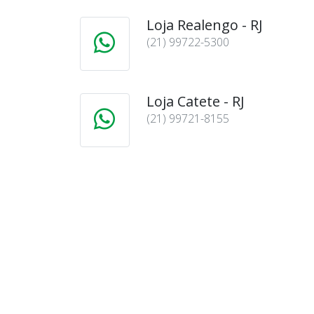
Loja Realengo - RJ
(21) 99722-5300
Loja Catete - RJ
(21) 99721-8155