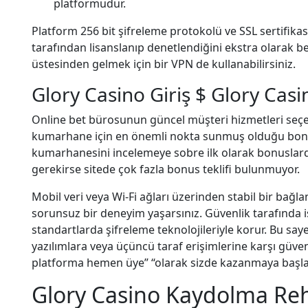
platformudur.
Platform 256 bit şifreleme protokolü ve SSL sertifika
tarafından lisanslanıp denetlendiğini ekstra olarak b
üstesinden gelmek için bir VPN de kullanabilirsiniz.
Glory Casino Giriş $ Glory Casi
Online bet bürosunun güncel müşteri hizmetleri seçen
kumarhane için en önemli nokta sunmuş olduğu bonu
kumarhanesini incelemeye sobre ilk olarak bonuslar
gerekirse sitede çok fazla bonus teklifi bulunmuyor.
Mobil veri veya Wi-Fi ağları üzerinden stabil bir bağ
sorunsuz bir deneyim yaşarsınız. Güvenlik tarafında i
standartlarda şifreleme teknolojileriyle korur. Bu sayed
yazılımlara veya üçüncü taraf erişimlerine karşı güven
platforma hemen üye” “olarak sizde kazanmaya başlay
Glory Casino Kaydolma Re