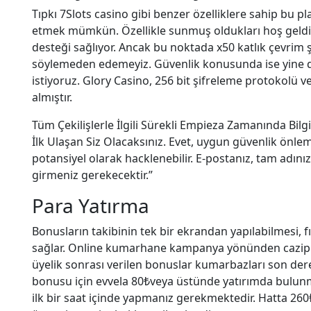
Tıpkı 7Slots casino gibi benzer özelliklere sahip bu p
etmek mümkün. Özellikle sunmuş oldukları hoş geldi
desteği sağlıyor. Ancak bu noktada x50 katlık çevrim
söylemeden edemeyiz. Güvenlik konusunda ise yine 
istiyoruz. Glory Casino, 256 bit şifreleme protokolü ve
almıştır.
Tüm Çekilişlerle İlgili Sürekli Empieza Zamanında Bil
İlk Ulaşan Siz Olacaksınız. Evet, uygun güvenlik önl
potansiyel olarak hacklenebilir. E-postanız, tam adınız
girmeniz gerekecektir.”
Para Yatırma
Bonusların takibinin tek bir ekrandan yapılabilmesi, 
sağlar. Online kumarhane kampanya yönünden cazip fı
üyelik sonrası verilen bonuslar kumarbazları son der
bonusu için evvela 80₺veya üstünde yatırımda bulunm
ilk bir saat içinde yapmanız gerekmektedir. Hatta 260