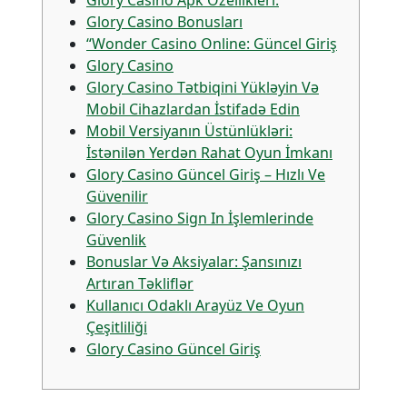
Glory Casino Apk Özellikleri:
Glory Casino Bonusları
“Wonder Casino Online: Güncel Giriş
Glory Casino
Glory Casino Tətbiqini Yükləyin Və
Mobil Cihazlardan İstifadə Edin
Mobil Versiyanın Üstünlükləri:
İstənilən Yerdən Rahat Oyun İmkanı
Glory Casino Güncel Giriş – Hızlı Ve
Güvenilir
Glory Casino Sign In İşlemlerinde
Güvenlik
Bonuslar Və Aksiyalar: Şansınızı
Artıran Təkliflər
Kullanıcı Odaklı Arayüz Ve Oyun
Çeşitliliği
Glory Casino Güncel Giriş