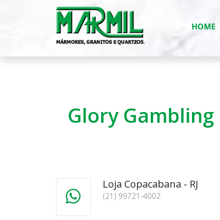
HOME
Glory Gambling E
Loja Copacabana - RJ
(21) 99721-4002