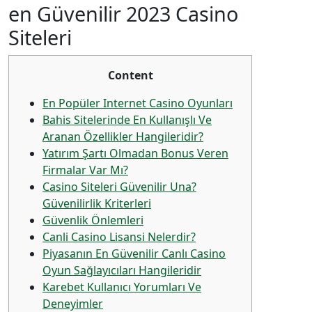
️en Güvenilir 2023 Casino
Siteleri
Content
En Popüler Internet Casino Oyunları
Bahis Sitelerinde En Kullanışlı Ve
Aranan Özellikler Hangileridir?
Yatırım Şartı Olmadan Bonus Veren
Firmalar Var Mı?
Casino Siteleri Güvenilir Una?
Güvenilirlik Kriterleri
Güvenlik Önlemleri
Canli Casino Li̇sansi Nelerdi̇r?
Piyasanın En Güvenilir Canlı Casino
Oyun Sağlayıcıları Hangileridir
Karebet Kullanıcı Yorumları Ve
Deneyimler