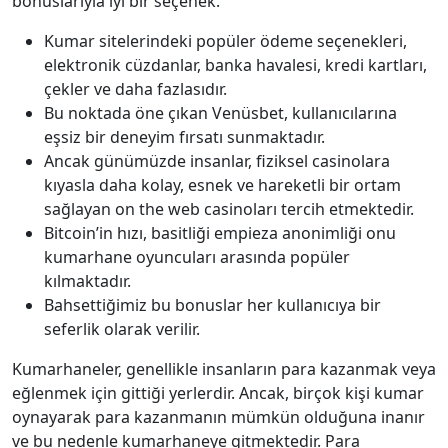
bonuslarıyla iyi bir seçenek.
Kumar sitelerindeki popüler ödeme seçenekleri,
elektronik cüzdanlar, banka havalesi, kredi kartları,
çekler ve daha fazlasıdır.
Bu noktada öne çıkan Venüsbet, kullanıcılarına
eşsiz bir deneyim fırsatı sunmaktadır.
Ancak günümüzde insanlar, fiziksel casinolara
kıyasla daha kolay, esnek ve hareketli bir ortam
sağlayan on the web casinoları tercih etmektedir.
Bitcoin’in hızı, basitliği empieza anonimliği onu
kumarhane oyuncuları arasında popüler
kılmaktadır.
Bahsettiğimiz bu bonuslar her kullanıcıya bir
seferlik olarak verilir.
Kumarhaneler, genellikle insanların para kazanmak veya
eğlenmek için gittiği yerlerdir. Ancak, birçok kişi kumar
oynayarak para kazanmanın mümkün olduğuna inanır
ve bu nedenle kumarhaneye gitmektedir. Para