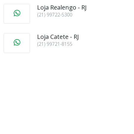
Loja Realengo - RJ
(21) 99722-5300
Loja Catete - RJ
(21) 99721-8155