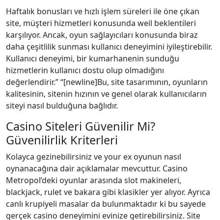
Haftalık bonusları ve hızlı işlem süreleri ile öne çıkan
site, müşteri hizmetleri konusunda weil beklentileri
karşılıyor. Ancak, oyun sağlayıcıları konusunda biraz
daha çeşitlilik sunması kullanıcı deneyimini iyileştirebilir.
Kullanıcı deneyimi, bir kumarhanenin sunduğu
hizmetlerin kullanıcı dostu olup olmadığını
değerlendirir.” “[newline]Bu, site tasarımının, oyunların
kalitesinin, sitenin hızının ve genel olarak kullanıcıların
siteyi nasıl bulduğuna bağlıdır.
Casino Siteleri Güvenilir Mi?
Güvenilirlik Kriterleri
Kolayca gezinebilirsiniz ve your ex oyunun nasıl
oynanacağına dair açıklamalar mevcuttur. Casino
Metropol’deki oyunlar arasında slot makineleri,
blackjack, rulet ve bakara gibi klasikler yer alıyor. Ayrıca
canlı krupiyeli masalar da bulunmaktadır ki bu sayede
gerçek casino deneyimini evinize getirebilirsiniz. Site