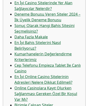
En İyi Casino Sitelerinde Yer Alan
Sağlayıcılar Nelerdir?
Deneme Bonusu Veren Siteler 2024 –
İlk Üyelik Deneme Bonusu
Sonuç Olarak Hangi Bahis Sitesini
Seçmelisiniz?
Daha Fazla Makale
En İyi Bahis Sitelerini Nasıl
Belirliyoruz?
Kumarhanelerin Değerlendirme
Kriterlerimiz
Cep Telefonu Empieza Tablet Ile Canlı
Casino
En İyi Online Casino Sitelerinin
Adresleri Nelere Dikkat Edilmeli?
Online Casinolara Kayıt Olurken
Sağlanması Gereken Özel Bir Koşul
Var Mı?
Bizimle Çalışan Siteler