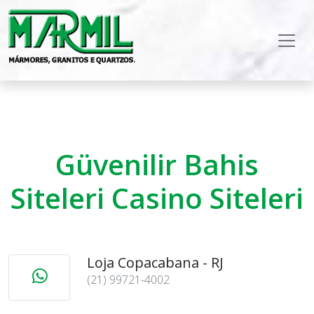
Güvenilir Bahis
Siteleri Casino Siteleri
Loja Copacabana - RJ
(21) 99721-4002