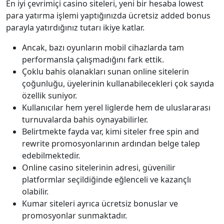
En iyi çevrimiçi casino siteleri, yeni bir hesaba lowest
para yatırma işlemi yaptığınızda ücretsiz added bonus
parayla yatırdığınız tutarı ikiye katlar.
Ancak, bazı oyunların mobil cihazlarda tam
performansla çalışmadığını fark ettik.
Çoklu bahis olanakları sunan online sitelerin
çoğunluğu, üyelerinin kullanabilecekleri çok sayıda
özellik suniyor.
Kullanıcılar hem yerel liglerde hem de uluslararası
turnuvalarda bahis oynayabilirler.
Belirtmekte fayda var, kimi siteler free spin and
rewrite promosyonlarının ardından belge talep
edebilmektedir.
Online casino sitelerinin adresi, güvenilir
platformlar seçildiğinde eğlenceli ve kazançlı
olabilir.
Kumar siteleri ayrıca ücretsiz bonuslar ve
promosyonlar sunmaktadır.