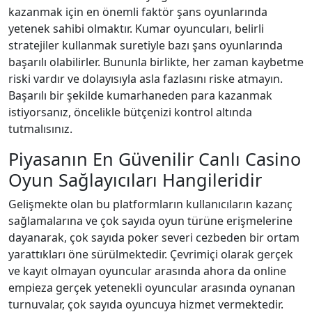
kazanmak için en önemli faktör şans oyunlarında
yetenek sahibi olmaktır. Kumar oyuncuları, belirli
stratejiler kullanmak suretiyle bazı şans oyunlarında
başarılı olabilirler. Bununla birlikte, her zaman kaybetme
riski vardır ve dolayısıyla asla fazlasını riske atmayın.
Başarılı bir şekilde kumarhaneden para kazanmak
istiyorsanız, öncelikle bütçenizi kontrol altında
tutmalısınız.
Piyasanın En Güvenilir Canlı Casino
Oyun Sağlayıcıları Hangileridir
Gelişmekte olan bu platformların kullanıcıların kazanç
sağlamalarına ve çok sayıda oyun türüne erişmelerine
dayanarak, çok sayıda poker severi cezbeden bir ortam
yarattıkları öne sürülmektedir. Çevrimiçi olarak gerçek
ve kayıt olmayan oyuncular arasında ahora da online
empieza gerçek yetenekli oyuncular arasında oynanan
turnuvalar, çok sayıda oyuncuya hizmet vermektedir.