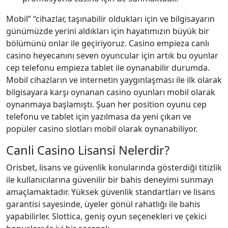
Mobil” “cihazlar, taşınabilir oldukları için ve bilgisayarın
günümüzde yerini aldıkları için hayatımızın büyük bir
bölümünü onlar ile geçiriyoruz. Casino empieza canlı
casino heyecanını seven oyuncular için artık bu oyunlar
cep telefonu empieza tablet ile oynanabilir durumda.
Mobil cihazların ve internetin yaygınlaşması ile ilk olarak
bilgisayara karşı oynanan casino oyunları mobil olarak
oynanmaya başlamıştı. Şuan her position oyunu cep
telefonu ve tablet için yazılmasa da yeni çıkan ve
popüler casino slotları mobil olarak oynanabiliyor.
Canli Casino Li̇sansi Nelerdi̇r?
Orisbet, lisans ve güvenlik konularında gösterdiği titizlik
ile kullanıcılarına güvenilir bir bahis deneyimi sunmayı
amaçlamaktadır. Yüksek güvenlik standartları ve lisans
garantisi sayesinde, üyeler gönül rahatlığı ile bahis
yapabilirler. Slottica, geniş oyun seçenekleri ve çekici