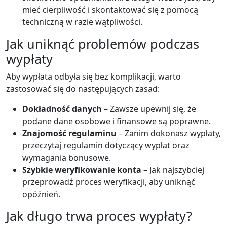
mieć cierpliwość i skontaktować się z pomocą
techniczną w razie wątpliwości.
Jak uniknąć problemów podczas
wypłaty
Aby wypłata odbyła się bez komplikacji, warto
zastosować się do następujących zasad:
Dokładność danych
– Zawsze upewnij się, że
podane dane osobowe i finansowe są poprawne.
Znajomość regulaminu
– Zanim dokonasz wypłaty,
przeczytaj regulamin dotyczący wypłat oraz
wymagania bonusowe.
Szybkie weryfikowanie konta
– Jak najszybciej
przeprowadź proces weryfikacji, aby uniknąć
opóźnień.
Jak długo trwa proces wypłaty?