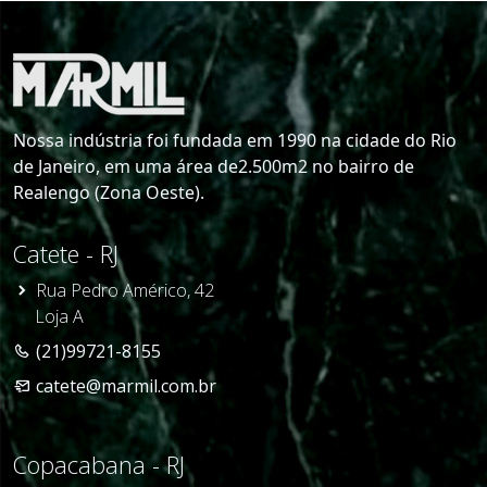
Nossa indústria foi fundada em 1990 na cidade do Rio
de Janeiro, em uma área de2.500m2 no bairro de
Realengo (Zona Oeste).
Catete - RJ
Rua Pedro Américo, 42
Loja A
(21)99721-8155
catete@marmil.com.br
Copacabana - RJ