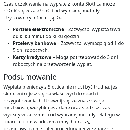
Czas oczekiwania na wypłatę z konta Slottica może
różnić się w zależności od wybranej metody.
Użytkownicy informują, że:
Portfele elektroniczne
– Zazwyczaj wypłata trwa
od kilku minut do kilku godzin.
Przelewy bankowe
– Zazwyczaj wymagają od 1 do
5 dni roboczych.
Karty kredytowe
– Mogą potrzebować do 3 dni
roboczych na przetworzenie wypłat.
Podsumowanie
Wypłata pieniędzy z Slottica nie musi być trudna, jeśli
skoncentrujesz się na właściwych krokach i
przygotowaniach. Upewnij się, że znasz swoje
możliwości, weryfikujesz dane oraz śledzisz czas
wypłaty w zależności od wybranej metody. Dlatego w
oparciu o doświadczenia innych graczy,
przeprowadzenie całej procedury będzie znacznie