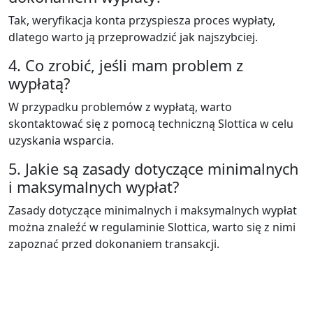
Tak, weryfikacja konta przyspiesza proces wypłaty,
dlatego warto ją przeprowadzić jak najszybciej.
4. Co zrobić, jeśli mam problem z
wypłatą?
W przypadku problemów z wypłatą, warto
skontaktować się z pomocą techniczną Slottica w celu
uzyskania wsparcia.
5. Jakie są zasady dotyczące minimalnych
i maksymalnych wypłat?
Zasady dotyczące minimalnych i maksymalnych wypłat
można znaleźć w regulaminie Slottica, warto się z nimi
zapoznać przed dokonaniem transakcji.