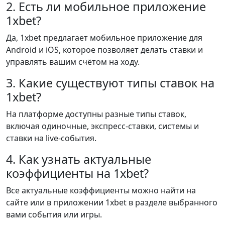
2. Есть ли мобильное приложение
1xbet?
Да, 1xbet предлагает мобильное приложение для
Android и iOS, которое позволяет делать ставки и
управлять вашим счётом на ходу.
3. Какие существуют типы ставок на
1xbet?
На платформе доступны разные типы ставок,
включая одиночные, экспресс-ставки, системы и
ставки на live-события.
4. Как узнать актуальные
коэффициенты на 1xbet?
Все актуальные коэффициенты можно найти на
сайте или в приложении 1xbet в разделе выбранного
вами события или игры.