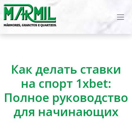
Как делать ставки
на спорт 1xbet:
Полное руководство
для начинающих