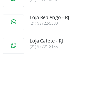
Loja Realengo - RJ
(21) 99722-5300
Loja Catete - RJ
(21) 99721-8155