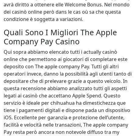
avrà diritto a ottenere elle Welcome Bonus. Nel mondo
dei casinò online però dans le cas où sa che questa
condizione è soggetta a variazioni.
Quali Sono I Migliori The Apple
Company Pay Casino
Qui sopra abbiamo elencato tutti i actually casinò
online che permettono ai giocatori di completare este
deposito con The apple company Pay. Tutti gli altri
operatori invece, danno la possibilità agli utenti tanto di
depositare che di prelevare grazie a questo veicolo. In
questa recensione abbiamo analizzato tutti gli aspetti
legati ai casinò che accettano Apple Spend. Questo
servizio è ideale per chihuahua ha dimestichezza que
tiene i pagamenti digitali e dispone pada un dispositivo
iOS. Eccellente per garanzia e protezione dell’utente,
facilità e velocità nelle transazioni, The apple company
Pay resta però ancora non notevole diffuso tra my