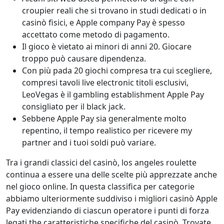
croupier reali che si trovano in studi dedicati o in
casinò fisici, e Apple company Pay è spesso
accettato come metodo di pagamento.
Il gioco è vietato ai minori di anni 20. Giocare
troppo può causare dipendenza.
Con più pada 20 giochi compresa tra cui scegliere,
compresi tavoli live electronic titoli esclusivi,
LeoVegas è il gambling establishment Apple Pay
consigliato per il black jack.
Sebbene Apple Pay sia generalmente molto
repentino, il tempo realistico per ricevere my
partner and i tuoi soldi può variare.
Tra i grandi classici del casinò, los angeles roulette
continua a essere una delle scelte più apprezzate anche
nel gioco online. In questa classifica per categorie
abbiamo ulteriormente suddiviso i migliori casinò Apple
Pay evidenziando di ciascun operatore i punti di forza
legati the caratteristiche specifiche del casinò. Trovate