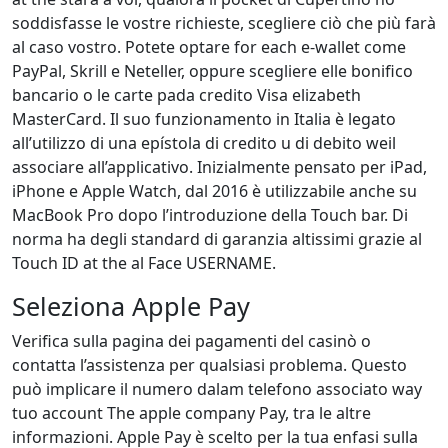
soddisfasse le vostre richieste, scegliere ciò che più farà
al caso vostro. Potete optare for each e-wallet come
PayPal, Skrill e Neteller, oppure scegliere elle bonifico
bancario o le carte pada credito Visa elizabeth
MasterCard. Il suo funzionamento in Italia è legato
all’utilizzo di una epístola di credito u di debito weil
associare all’applicativo. Inizialmente pensato per iPad,
iPhone e Apple Watch, dal 2016 è utilizzabile anche su
MacBook Pro dopo l’introduzione della Touch bar. Di
norma ha degli standard di garanzia altissimi grazie al
Touch ID at the al Face USERNAME.
Seleziona Apple Pay
Verifica sulla pagina dei pagamenti del casinò o
contatta l’assistenza per qualsiasi problema. Questo
può implicare il numero dalam telefono associato way
tuo account The apple company Pay, tra le altre
informazioni. Apple Pay è scelto per la tua enfasi sulla