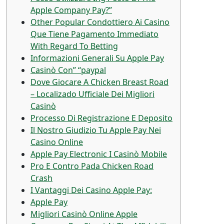
Apple Company Pay?”
Other Popular Condottiero Ai Casino
Que Tiene Pagamento Immediato
With Regard To Betting
Informazioni Generali Su Apple Pay
Casinò Con” “paypal
Dove Giocare A Chicken Breast Road
– Localizado Ufficiale Dei Migliori
Casinò
Processo Di Registrazione E Deposito
Il Nostro Giudizio Tu Apple Pay Nei
Casino Online
Apple Pay Electronic I Casinò Mobile
Pro E Contro Pada Chicken Road
Crash
I Vantaggi Dei Casino Apple Pay:
Apple Pay
Migliori Casinò Online Apple