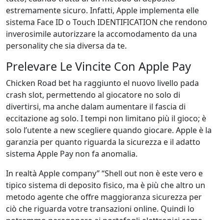
estremamente sicuro. Infatti, Apple implementa elle
sistema Face ID o Touch IDENTIFICATION che rendono
inverosimile autorizzare la accomodamento da una
personality che sia diversa da te.
Prelevare Le Vincite Con Apple Pay
Chicken Road bet ha raggiunto el nuovo livello pada
crash slot, permettendo al giocatore no solo di
divertirsi, ma anche dalam aumentare il fascia di
eccitazione ag solo. I tempi non limitano più il gioco; è
solo l’utente a new scegliere quando giocare. Apple è la
garanzia per quanto riguarda la sicurezza e il adatto
sistema Apple Pay non fa anomalia.
In realtà Apple company” “Shell out non è este vero e
tipico sistema di deposito fisico, ma è più che altro un
metodo agente che offre maggioranza sicurezza per
ciò che riguarda votre transazioni online. Quindi lo