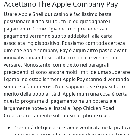
Accettano The Apple Company Pay
Usare Apple Shell out casino è facilissimo basta
posizionare il dito su Touch Id ed guadagnare il
pagamento. Come” “già detto in precedenza i
pagamenti verranno subito addebitati alla carta
associata ing dispositivo. Possiamo com toda certeza
dire che Apple company Pay è algun altro passo avanti
innovativo quando si tratta di modi convenienti di
versare. Nonostante, come detto nei paragrafi
precedenti, ci sono ancora molti limiti de uma superare
i gambling establishment Apple Pay stanno diventando
sempre più numerosi. Non sappiamo se è quasi tutto
merito della popolarità di Apple mum una cosa è certa
questo programa di pagamento ha un potenziale
largamente notevole. Installa l’app Chicken Road
Croatia direttamente sul tuo smartphone o pc.
L’identità del giocatore viene verificata nella pratica
una serie di procedure, al good di prevenire il gioco