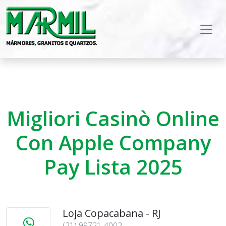
Migliori Casinò Online
Con Apple Company
Pay Lista 2025
Loja Copacabana - RJ
(21) 99721-4002