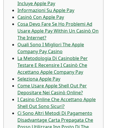
Incluye Apple Pay
Informazioni Su Apple Pay
Casinò Con Apple Pay
Cosa Devo Fare Se Ho Problemi Ad
Usare Apple Pay Within Un Casinò On
The Internet?
Quali Sono I Migliori The Apple
Company Pay Casino
La Metodologia Di Casinoble Per
Testare E Recensire I Casinò Che
Accettano Apple Company Pay
Seleziona Apple Pay
Come Usare Apple Shell Out Per
Depositare Nei Casinò Online?
I Casino Online Che Accettano Apple
Shell Out Sono Sicuri?
Ci Sono Altri Metodi Di Pagamento
Disadvantage Carta Prepagata Che
Posso Utilizzare Ing Posto Di The