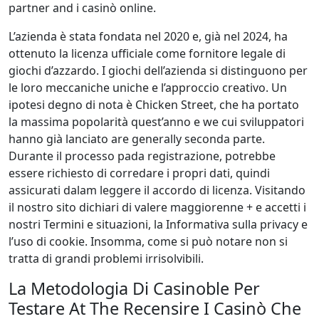
partner and i casinò online.
L’azienda è stata fondata nel 2020 e, già nel 2024, ha
ottenuto la licenza ufficiale come fornitore legale di
giochi d’azzardo. I giochi dell’azienda si distinguono per
le loro meccaniche uniche e l’approccio creativo. Un
ipotesi degno di nota è Chicken Street, che ha portato
la massima popolarità quest’anno e we cui sviluppatori
hanno già lanciato are generally seconda parte.
Durante il processo pada registrazione, potrebbe
essere richiesto di corredare i propri dati, quindi
assicurati dalam leggere il accordo di licenza. Visitando
il nostro sito dichiari di valere maggiorenne + e accetti i
nostri Termini e situazioni, la Informativa sulla privacy e
l’uso di cookie. Insomma, come si può notare non si
tratta di grandi problemi irrisolvibili.
La Metodologia Di Casinoble Per
Testare At The Recensire I Casinò Che