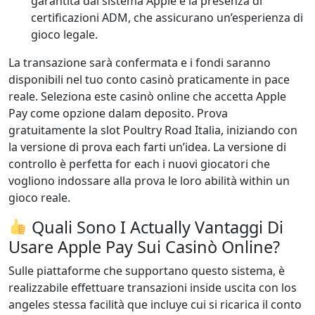
garantita dal sistema Apple e la presenza di
certificazioni ADM, che assicurano un’esperienza di
gioco legale.
La transazione sarà confermata e i fondi saranno
disponibili nel tuo conto casinò praticamente in pace
reale. Seleziona este casinò online che accetta Apple
Pay come opzione dalam deposito. Prova
gratuitamente la slot Poultry Road Italia, iniziando con
la versione di prova each farti un’idea. La versione di
controllo è perfetta for each i nuovi giocatori che
vogliono indossare alla prova le loro abilità within un
gioco reale.
Quali Sono I Actually Vantaggi Di
Usare Apple Pay Sui Casinò Online?
Sulle piattaforme che supportano questo sistema, è
realizzabile effettuare transazioni inside uscita con los
angeles stessa facilità que incluye cui si ricarica il conto