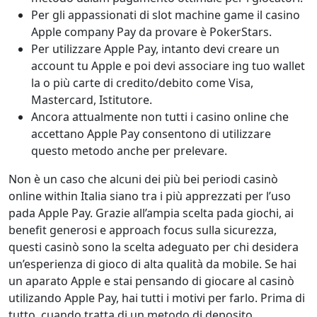
Per gli appassionati di slot machine game il casino
Apple company Pay da provare è PokerStars.
Per utilizzare Apple Pay, intanto devi creare un
account tu Apple e poi devi associare ing tuo wallet
la o più carte di credito/debito come Visa,
Mastercard, Istitutore.
Ancora attualmente non tutti i casino online che
accettano Apple Pay consentono di utilizzare
questo metodo anche per prelevare.
Non è un caso che alcuni dei più bei periodi casinò
online within Italia siano tra i più apprezzati per l’uso
pada Apple Pay. Grazie all’ampia scelta pada giochi, ai
benefit generosi e approach focus sulla sicurezza,
questi casinò sono la scelta adeguato per chi desidera
un’esperienza di gioco di alta qualità da mobile. Se hai
un aparato Apple e stai pensando di giocare al casinò
utilizando Apple Pay, hai tutti i motivi per farlo. Prima di
tutto, cuando tratta di un metodo di deposito