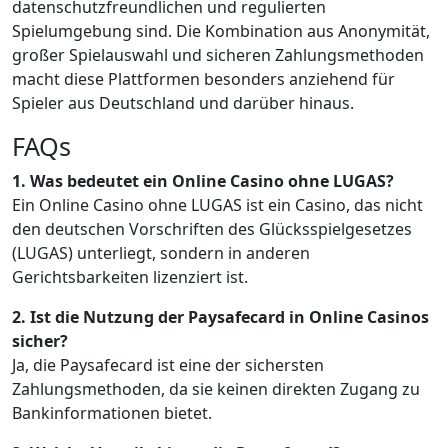
datenschutzfreundlichen und regulierten
Spielumgebung sind. Die Kombination aus Anonymität,
großer Spielauswahl und sicheren Zahlungsmethoden
macht diese Plattformen besonders anziehend für
Spieler aus Deutschland und darüber hinaus.
FAQs
1. Was bedeutet ein Online Casino ohne LUGAS?
Ein Online Casino ohne LUGAS ist ein Casino, das nicht
den deutschen Vorschriften des Glücksspielgesetzes
(LUGAS) unterliegt, sondern in anderen
Gerichtsbarkeiten lizenziert ist.
2. Ist die Nutzung der Paysafecard in Online Casinos
sicher?
Ja, die Paysafecard ist eine der sichersten
Zahlungsmethoden, da sie keinen direkten Zugang zu
Bankinformationen bietet.