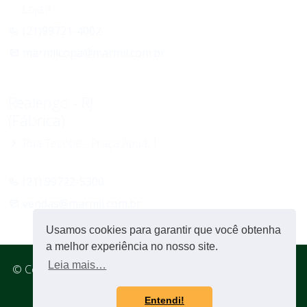
Loja A
(21)99721-4002
marmilcopa@marmil.com.br
Realengo - RJ
(Fábrica)
Rua Tecobé - Praça Apuá, 1
(21) 99722-5300
vendas@marmil.com.br
Usamos cookies para garantir que você obtenha
a melhor experiência no nosso site.
Leia mais…
© Copyright 2022 - Marmil - Todos os direitos reservados.
Entendi!
Preciso de ajuda?