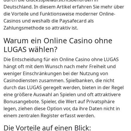
Deutschland. In diesem Artikel erfahren Sie mehr über
die Vorteile und Funktionsweise moderner Online-
Casinos und weshalb die Paysafecard als
Zahlungsmethode so attraktiv ist.
Warum ein Online Casino ohne
LUGAS wählen?
Die Entscheidung für ein Online Casino ohne LUGAS
hängt oft mit dem Wunsch nach mehr Freiheit und
weniger Einschränkungen bei der Nutzung von
Casinodiensten zusammen. Spielbanken, die nicht
durch das LUGAS geregelt werden, bieten in der Regel
eine größere Auswahl an Spielen und oft attraktivere
Bonusangebote. Spieler, die Wert auf Privatsphäre
legen, ziehen diese Option vor, da ihre Daten nicht in
einem zentralen Register erfasst werden.
Die Vorteile auf einen Blick: