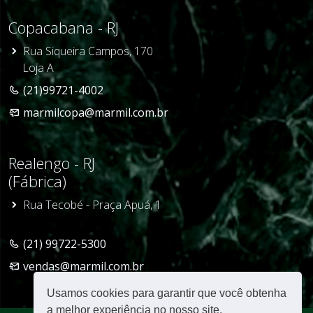
Copacabana - RJ
Rua Siqueira Campos, 170
Loja A
(21)99721-4002
marmilcopa@marmil.com.br
Realengo - RJ
(Fábrica)
Rua Tecobé - Praça Apuá, 1
(21) 99722-5300
vendas@marmil.com.br
Usamos cookies para garantir que você obtenha
a melhor experiência no nosso site.