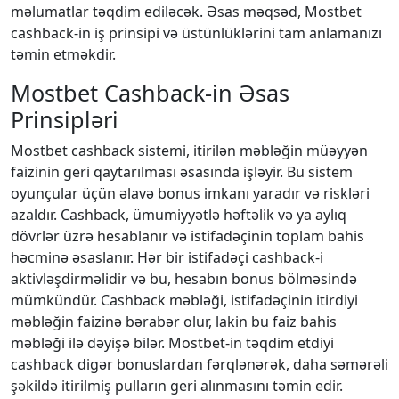
məlumatlar təqdim ediləcək. Əsas məqsəd, Mostbet
cashback-in iş prinsipi və üstünlüklərini tam anlamanızı
təmin etməkdir.
Mostbet Cashback-in Əsas
Prinsipləri
Mostbet cashback sistemi, itirilən məbləğin müəyyən
faizinin geri qaytarılması əsasında işləyir. Bu sistem
oyunçular üçün əlavə bonus imkanı yaradır və riskləri
azaldır. Cashback, ümumiyyətlə həftəlik və ya aylıq
dövrlər üzrə hesablanır və istifadəçinin toplam bahis
həcminə əsaslanır. Hər bir istifadəçi cashback-i
aktivləşdirməlidir və bu, hesabın bonus bölməsində
mümkündür. Cashback məbləği, istifadəçinin itirdiyi
məbləğin faizinə bərabər olur, lakin bu faiz bahis
məbləği ilə dəyişə bilər. Mostbet-in təqdim etdiyi
cashback digər bonuslardan fərqlənərək, daha səmərəli
şəkildə itirilmiş pulların geri alınmasını təmin edir.