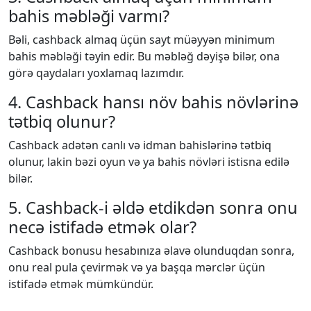
bahis məbləği varmı?
Bəli, cashback almaq üçün sayt müəyyən minimum
bahis məbləği təyin edir. Bu məbləğ dəyişə bilər, ona
görə qaydaları yoxlamaq lazımdır.
4. Cashback hansı növ bahis növlərinə
tətbiq olunur?
Cashback adətən canlı və idman bahislərinə tətbiq
olunur, lakin bəzi oyun və ya bahis növləri istisna edilə
bilər.
5. Cashback-i əldə etdikdən sonra onu
necə istifadə etmək olar?
Cashback bonusu hesabınıza əlavə olunduqdan sonra,
onu real pula çevirmək və ya başqa mərclər üçün
istifadə etmək mümkündür.