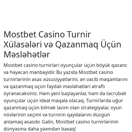
Mostbet Casino Turnir
Xülasələri və Qazanmaq Üçün
Məsləhətlər
Mostbet casino turnirləri oyunçular üçün böyük qazanc
və həyəcan mənbəyidir. Bu yazıda Mostbet casino
turnirlərinin əsas xüsusiyyətlərini, ən vacib məqamlarını
və qazanmaq üçün faydalı məsləhətləri ətraflı
öyrənəcəksiniz. Həm yeni başlayanlar, həm də təcrübəli
oyunçular üçün ideal məqalə olacaq. Turnirlərdə uğur
qazanmaq üçün bilmək lazım olan strategiyalar, oyun
növlərinin seçimi və turnirin qaydalarını düzgün
anlamaq əsasdır. Gəlin, Mostbet casino turnirlərinin
dünyasına daha yaxından baxaq!