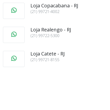
Loja Copacabana - RJ
(21) 99721-4002
Loja Realengo - RJ
(21) 99722-5300
Loja Catete - RJ
(21) 99721-8155