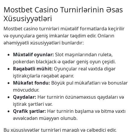
Mostbet Casino Turnirlərinin Əsas
Xüsusiyyətləri
Mostbet casino turnirləri müxtəlif formatlarda keçirilir
və oyunçulara geniş imkanlar təqdim edir. Onların
əhəmiyyətli xüsusiyyətləri bunlardır:
Müxtəlif oyunlar:
Slot maşınlarından ruletə,
pokerdən blackjack-ə qədər geniş oyun çeşidi.
Rəqabətli mühit:
Oyunçular real vaxtda digər
iştirakçılarla rəqabət aparır.
Mükafat fondu:
Böyük pul mükafatları və bonuslar
mövcuddur.
Qaydalar:
Hər turnirin özünəməxsus qaydaları və
iştirak şərtləri var.
Qrafik şərtlər:
Hər turnirin başlama və bitmə vaxtı
əvvəlcədən müəyyən olunub.
Bu xüsusiyyətlər turnirləri maraqlı və cəlbedici edir,