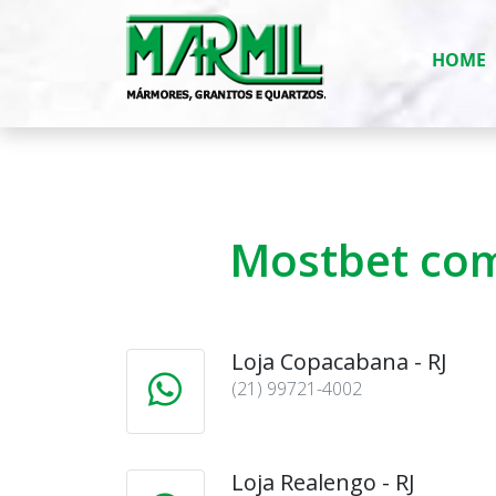
HOME
Mostbet com 
Loja Copacabana - RJ
(21) 99721-4002
Loja Realengo - RJ