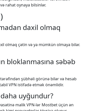
 və rahat oynaya bilsinlər.
)
lmadan daxil olmaq
xil olmaq çətin və ya mümkün olmaya bilər.
ın bloklanmasına səbəb
mi tərəfindən şübhəli görünə bilər və hesab
tabil VPN istifadə etmək önəmlidir.
n daha uyğundur?
iyasətinə malik VPN-lər Mostbet üçün ən
k kimi provayderlər tövsiyə olunur.