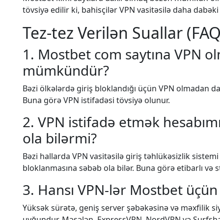
tövsiyə edilir ki, bahisçilər VPN vasitəsilə daha dabəki
Tez-tez Verilən Suallar (FAQ
1. Mostbet com saytına VPN o
mümkündür?
Bəzi ölkələrdə giriş bloklandığı üçün VPN olmadan da
Buna görə VPN istifadəsi tövsiyə olunur.
2. VPN istifadə etmək hesabım
ola bilərmi?
Bəzi hallarda VPN vasitəsilə giriş təhlükəsizlik siste
bloklanmasına səbəb ola bilər. Buna görə etibarlı və s
3. Hansı VPN-lər Mostbet üçü
Yüksək sürətə, geniş server şəbəkəsinə və məxfilik s
uyğundur. Məsələn, ExpressVPN, NordVPN və Surfshar