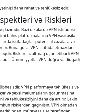
inizi daha rahat və təhlükəsiz edir.
pektləri və Riskləri
lazımdır. Bəzi ölkələrdə VPN istifadəsi
imi bahis platformalarına VPN vasitəsilə
larda istifadəçilər potensial cəzalara və
ərlər. Buna görə, VPN istifadə etməzdən
əqdir. Riskləri azaltmaq üçün etibarlı VPN-
cibdir. Ümumiyyətlə, VPN doğru və diqqətli
übhəsizdir. VPN platformaya təhlükəsiz və
i aşır və şəxsi məlumatların qorunmasına
 və təhlükəsizliyini daha da artırır. Lakin
ümkün risklərdən qaçınılsın. VPN olmadan
madığından, mütəxəssislər tərəfindən