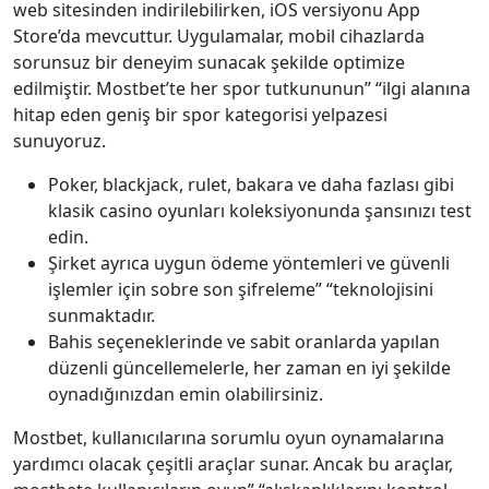
web sitesinden indirilebilirken, iOS versiyonu App
Store’da mevcuttur. Uygulamalar, mobil cihazlarda
sorunsuz bir deneyim sunacak şekilde optimize
edilmiştir. Mostbet’te her spor tutkununun” “ilgi alanına
hitap eden geniş bir spor kategorisi yelpazesi
sunuyoruz.
Poker, blackjack, rulet, bakara ve daha fazlası gibi
klasik casino oyunları koleksiyonunda şansınızı test
edin.
Şirket ayrıca uygun ödeme yöntemleri ve güvenli
işlemler için sobre son şifreleme” “teknolojisini
sunmaktadır.
Bahis seçeneklerinde ve sabit oranlarda yapılan
düzenli güncellemelerle, her zaman en iyi şekilde
oynadığınızdan emin olabilirsiniz.
Mostbet, kullanıcılarına sorumlu oyun oynamalarına
yardımcı olacak çeşitli araçlar sunar. Ancak bu araçlar,