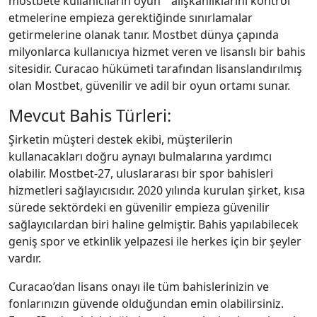
mostbete kullanıcıların oyun” “alışkanlıklarını kontrol
etmelerine empieza gerektiğinde sınırlamalar
getirmelerine olanak tanır. Mostbet dünya çapında
milyonlarca kullanıcıya hizmet veren ve lisanslı bir bahis
sitesidir. Curacao hükümeti tarafından lisanslandırılmış
olan Mostbet, güvenilir ve adil bir oyun ortamı sunar.
Mevcut Bahis Türleri:
Şirketin müşteri destek ekibi, müşterilerin
kullanacakları doğru aynayı bulmalarına yardımcı
olabilir. Mostbet-27, uluslararası bir spor bahisleri
hizmetleri sağlayıcısıdır. 2020 yılında kurulan şirket, kısa
sürede sektördeki en güvenilir empieza güvenilir
sağlayıcılardan biri haline gelmiştir. Bahis yapılabilecek
geniş spor ve etkinlik yelpazesi ile herkes için bir şeyler
vardır.
Curacao’dan lisans onayı ile tüm bahislerinizin ve
fonlarınızın güvende olduğundan emin olabilirsiniz.