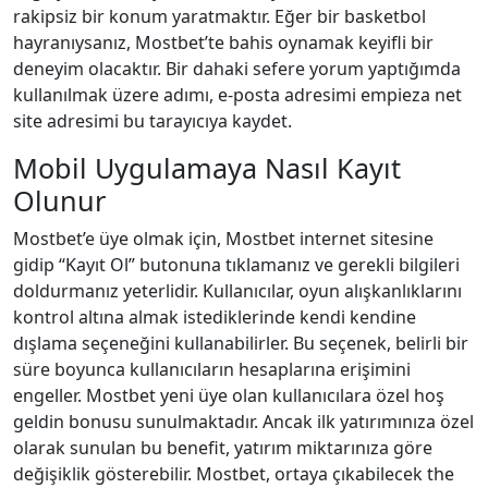
rakipsiz bir konum yaratmaktır. Eğer bir basketbol
hayranıysanız, Mostbet’te bahis oynamak keyifli bir
deneyim olacaktır. Bir dahaki sefere yorum yaptığımda
kullanılmak üzere adımı, e-posta adresimi empieza net
site adresimi bu tarayıcıya kaydet.
Mobil Uygulamaya Nasıl Kayıt
Olunur
Mostbet’e üye olmak için, Mostbet internet sitesine
gidip “Kayıt Ol” butonuna tıklamanız ve gerekli bilgileri
doldurmanız yeterlidir. Kullanıcılar, oyun alışkanlıklarını
kontrol altına almak istediklerinde kendi kendine
dışlama seçeneğini kullanabilirler. Bu seçenek, belirli bir
süre boyunca kullanıcıların hesaplarına erişimini
engeller. Mostbet yeni üye olan kullanıcılara özel hoş
geldin bonusu sunulmaktadır. Ancak ilk yatırımınıza özel
olarak sunulan bu benefit, yatırım miktarınıza göre
değişiklik gösterebilir. Mostbet, ortaya çıkabilecek the