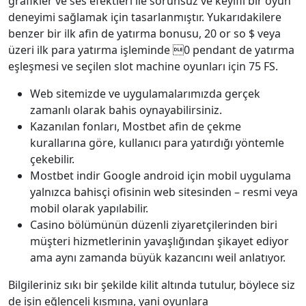
grafikler ve ses efektleri ile sorunsuz ve keyifli bir oyun
deneyimi sağlamak için tasarlanmıştır. Yukarıdakilere
benzer bir ilk afin de yatırma bonusu, 20 or so $ veya
üzeri ilk para yatırma işleminde 0 pendant de yatırma
eşleşmesi ve seçilen slot machine oyunları için 75 FS.
Web sitemizde ve uygulamalarımızda gerçek
zamanlı olarak bahis oynayabilirsiniz.
Kazanılan fonları, Mostbet afin de çekme
kurallarına göre, kullanıcı para yatırdığı yöntemle
çekebilir.
Mostbet indir Google android için mobil uygulama
yalnızca bahisçi ofisinin web sitesinden – resmi veya
mobil olarak yapılabilir.
Casino bölümünün düzenli ziyaretçilerinden biri
müşteri hizmetlerinin yavaşlığından şikayet ediyor
ama aynı zamanda büyük kazancını weil anlatıyor.
Bilgileriniz sıkı bir şekilde kilit altında tutulur, böylece siz
de işin eğlenceli kısmına, yani oyunlara