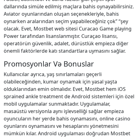
dallarında simüle edilmiş maçlara bahis oynayabilirsiniz.
Aviator oyunlarından oluşan seçenekleriyle, bahis
oynarken aralarından seçim yapabileceğiniz çok” “şey
olacak. Evet, Mostbet web sitesi Curacao Game playing
Power tarafından lisanslanmıştır. Curaçao lisansı,
operatörün güvenlik, adalet, dürüstlük empieza diğer
önemli faktörlerde katı standartlara uymasını sağlar.
Promosyonlar Və Bonuslar
Kullanıcılar ayrıca, yaş sınırlamaları geçerli
olabileceğinden, kumar oynamak için yasal yaşta
olduklarından emin olmalıdır. Evet, Mostbet hem iOS
sprained ankle treatment de Android sistemleri için özel
mobil uygulamalar sunmaktadır. Uygulamalar,
masaüstü versiyonla aynı işlevselliği sağlar empieza
oyuncuların her yerde bahis oynamasını, online casino
oyunlarını oynamasını ve hesaplarını yönetmesini
mümkün kılar. Android uygulaması doğrudan Mostbet