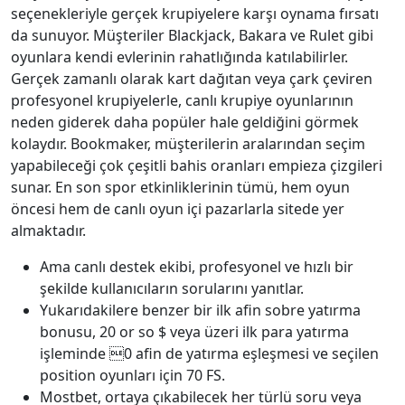
seçenekleriyle gerçek krupiyelere karşı oynama fırsatı
da sunuyor. Müşteriler Blackjack, Bakara ve Rulet gibi
oyunlara kendi evlerinin rahatlığında katılabilirler.
Gerçek zamanlı olarak kart dağıtan veya çark çeviren
profesyonel krupiyelerle, canlı krupiye oyunlarının
neden giderek daha popüler hale geldiğini görmek
kolaydır. Bookmaker, müşterilerin aralarından seçim
yapabileceği çok çeşitli bahis oranları empieza çizgileri
sunar. En son spor etkinliklerinin tümü, hem oyun
öncesi hem de canlı oyun içi pazarlarla sitede yer
almaktadır.
Ama canlı destek ekibi, profesyonel ve hızlı bir
şekilde kullanıcıların sorularını yanıtlar.
Yukarıdakilere benzer bir ilk afin sobre yatırma
bonusu, 20 or so $ veya üzeri ilk para yatırma
işleminde 0 afin de yatırma eşleşmesi ve seçilen
position oyunları için 70 FS.
Mostbet, ortaya çıkabilecek her türlü soru veya