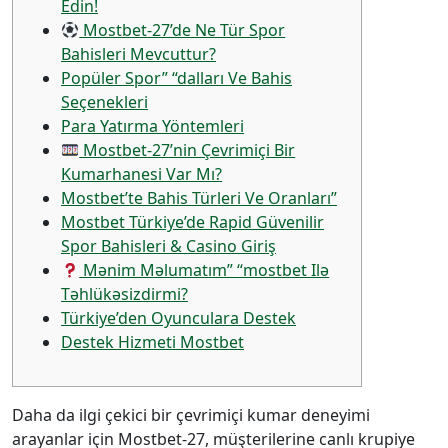
Edin!
Mostbet-27’de Ne Tür Spor
Bahisleri Mevcuttur?
Popüler Spor” “dalları Ve Bahis
Seçenekleri
Para Yatırma Yöntemleri
Mostbet-27’nin Çevrimiçi Bir
Kumarhanesi Var Mı?
Mostbet’te Bahis Türleri Ve Oranları”
Mostbet Türkiye’de Rapid Güvenilir
Spor Bahisleri & Casino Giriş
Mənim Məlumatım” “mostbet Ilə
Təhlükəsizdirmi?
Türkiye’den Oyunculara Destek
Destek Hizmeti Mostbet
Daha da ilgi çekici bir çevrimiçi kumar deneyimi
arayanlar için Mostbet-27, müşterilerine canlı krupiye