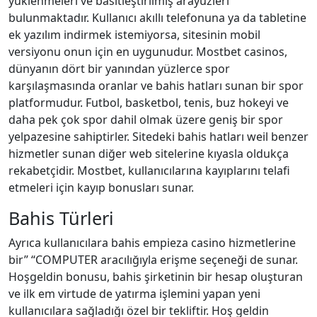
yüklenmeleri ve basitleştirilmiş arayüzleri
bulunmaktadır. Kullanıcı akıllı telefonuna ya da tabletine
ek yazılım indirmek istemiyorsa, sitesinin mobil
versiyonu onun için en uygunudur. Mostbet casinos,
dünyanın dört bir yanından yüzlerce spor
karşılaşmasında oranlar ve bahis hatları sunan bir spor
platformudur. Futbol, basketbol, tenis, buz hokeyi ve
daha pek çok spor dahil olmak üzere geniş bir spor
yelpazesine sahiptirler. Sitedeki bahis hatları weil benzer
hizmetler sunan diğer web sitelerine kıyasla oldukça
rekabetçidir. Mostbet, kullanıcılarına kayıplarını telafi
etmeleri için kayıp bonusları sunar.
Bahis Türleri
Ayrıca kullanıcılara bahis empieza casino hizmetlerine
bir” “COMPUTER aracılığıyla erişme seçeneği de sunar.
Hoşgeldin bonusu, bahis şirketinin bir hesap oluşturan
ve ilk em virtude de yatırma işlemini yapan yeni
kullanıcılara sağladığı özel bir tekliftir. Hoş geldin