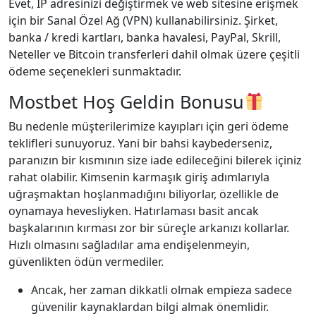
Evet, IP adresinizi değiştirmek ve web sitesine erişmek
için bir Sanal Özel Ağ (VPN) kullanabilirsiniz. Şirket,
banka / kredi kartları, banka havalesi, PayPal, Skrill,
Neteller ve Bitcoin transferleri dahil olmak üzere çeşitli
ödeme seçenekleri sunmaktadır.
Mostbet Hoş Geldin Bonusu
Bu nedenle müşterilerimize kayıpları için geri ödeme
teklifleri sunuyoruz. Yani bir bahsi kaybederseniz,
paranızın bir kısmının size iade edileceğini bilerek içiniz
rahat olabilir. Kimsenin karmaşık giriş adımlarıyla
uğraşmaktan hoşlanmadığını biliyorlar, özellikle de
oynamaya hevesliyken. Hatırlaması basit ancak
başkalarının kırması zor bir süreçle arkanızı kollarlar.
Hızlı olmasını sağladılar ama endişelenmeyin,
güvenlikten ödün vermediler.
Ancak, her zaman dikkatli olmak empieza sadece
güvenilir kaynaklardan bilgi almak önemlidir.