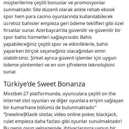
müşterilerine çeşitli bonuslar ve promosyonlar
sunmaktadır. Site düzenli olarak ankle rehab ebook
spor hem para casino oyunlarında kullanılabilecek
ücretsiz bahisler empieza geri ödeme teklifleri gibi özel
fırsatlar sunar. Azerbaycan’da güvenilir ve güvenilir bir
spor bahis hizmetleri sağlayıcısıdır. Bahis
yapabileceğiniz çeşitli spor ve etkinliklerle, bahis
yaparken birçok seçeneğiniz olacağından emin
olabilirsiniz. Şirket ayrıca güvenli işlemler için uygun
ödeme yöntemleri ve en son şifreleme teknolojisini
sunar.
Türkiye’de Sweet Bonanza
Mostbet-27 platformunda, oyunculara çeşitli on the
internet slot oyunları ve diğer oyunlara erişim sağlayan
bir kumarhane bölümü de bulunmaktadır.”
“[newline]Klasik slotlar, video online poker, blackjack,
rulet empieza daha fazlası gibi oyunlar sunulmaktadır!
Bu geniş oyun yelpazesiyle, ihtiyaçlarınıza uygun bir