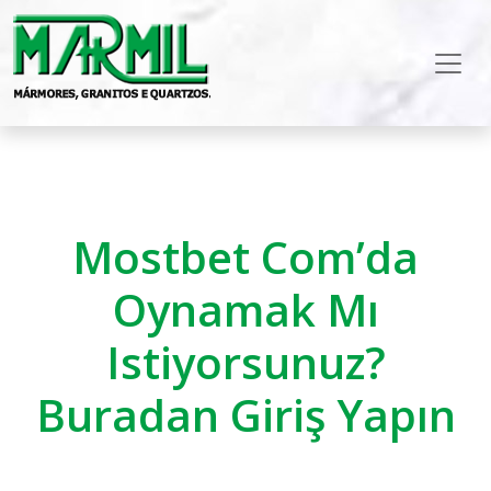
Mostbet Com’da
Oynamak Mı
Istiyorsunuz?
Buradan Giriş Yapın