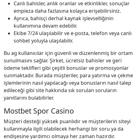
Canlı bahisler, anlık oranlar ve etkinlikler, sonuçlar
empieza daha fazlasına kolayca erişebilirsiniz.
Ayrıca, bahisçi derhal kaynak işlevselliğinin
kullanımına devam edebilir.
Ekibe 7/24 ulaşılabilir ve e-posta, telefon veya canlı
sohbet yoluyla ulaşılabilir.
Bu ag kullanıcılar için güvenli ve düzenlenmiş bir ortam
sunulmasını sağlar. Şirket, ücretsiz bahisler ve geri
ödeme teklifleri gibi çeşitli bonuslar ve promosyonlar
sunmaktadır. Burada müşteriler, para yatırma ve çekme
işlemlerinin nasıl yapılacağı veya bonusların nasıl talep
edileceği gibi site hakkında sık sorulan soruların
yanıtlarını bulabilirler.
Mostbet Spor Casino
Müşteri desteği yüksek puanlıdır ve müşterilerin siteyi
kullanmayla ilgili olabilecek herhangi bir soru ya da
endişesine yardımcı olmaya her zaman hazırdır.