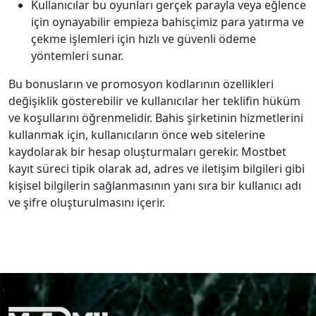
Kullanıcılar bu oyunları gerçek parayla veya eğlence
için oynayabilir empieza bahisçimiz para yatırma ve
çekme işlemleri için hızlı ve güvenli ödeme
yöntemleri sunar.
Bu bonusların ve promosyon kodlarının özellikleri
değişiklik gösterebilir ve kullanıcılar her teklifin hüküm
ve koşullarını öğrenmelidir. Bahis şirketinin hizmetlerini
kullanmak için, kullanıcıların önce web sitelerine
kaydolarak bir hesap oluşturmaları gerekir. Mostbet
kayıt süreci tipik olarak ad, adres ve iletişim bilgileri gibi
kişisel bilgilerin sağlanmasının yanı sıra bir kullanıcı adı
ve şifre oluşturulmasını içerir.