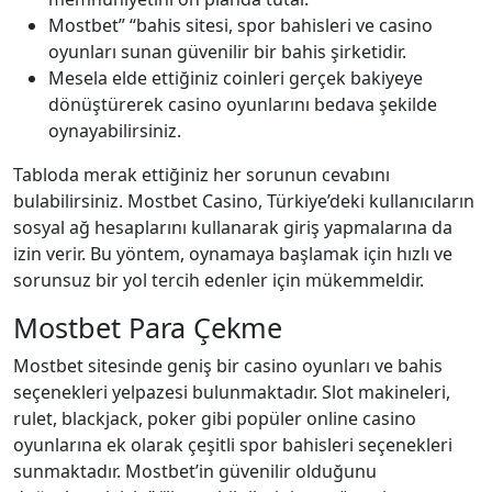
Mostbet” “bahis sitesi, spor bahisleri ve casino
oyunları sunan güvenilir bir bahis şirketidir.
Mesela elde ettiğiniz coinleri gerçek bakiyeye
dönüştürerek casino oyunlarını bedava şekilde
oynayabilirsiniz.
Tabloda merak ettiğiniz her sorunun cevabını
bulabilirsiniz. Mostbet Casino, Türkiye’deki kullanıcıların
sosyal ağ hesaplarını kullanarak giriş yapmalarına da
izin verir. Bu yöntem, oynamaya başlamak için hızlı ve
sorunsuz bir yol tercih edenler için mükemmeldir.
Mostbet Para Çekme
Mostbet sitesinde geniş bir casino oyunları ve bahis
seçenekleri yelpazesi bulunmaktadır. Slot makineleri,
rulet, blackjack, poker gibi popüler online casino
oyunlarına ek olarak çeşitli spor bahisleri seçenekleri
sunmaktadır. Mostbet’in güvenilir olduğunu