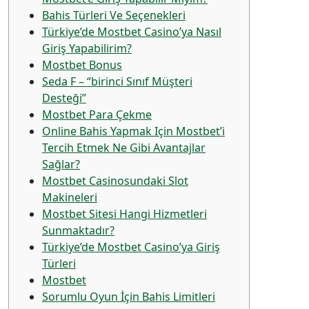
Bahis Türleri Ve Seçenekleri
Türkiye’de Mostbet Casino’ya Nasıl
Giriş Yapabilirim?
Mostbet Bonus
Seda F – “birinci Sınıf Müşteri
Desteği”
Mostbet Para Çekme
Online Bahis Yapmak Için Mostbet’i
Tercih Etmek Ne Gibi Avantajlar
Sağlar?
Mostbet Casinosundaki Slot
Makineleri
Mostbet Sitesi Hangi Hizmetleri
Sunmaktadır?
Türkiye’de Mostbet Casino’ya Giriş
Türleri
Mostbet
Sorumlu Oyun İçin Bahis Limitleri