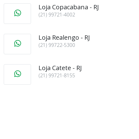
Loja Copacabana - RJ
(21) 99721-4002
Loja Realengo - RJ
(21) 99722-5300
Loja Catete - RJ
(21) 99721-8155