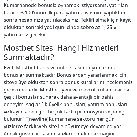
Kumarhanede bonusla oynamak istiyorsanız, yatırılan
tutarın% 100’ünün ilk para yatırma işlemini yaptıktan
sonra hesabınıza yatırılacaksınız. Teklifi almak için kayıt
olduktan sonraki yedi gün içinde sobre az 1, 25 $
yatırmanız gerekir.
Mostbet Sitesi Hangi Hizmetleri
Sunmaktadır?
Evet, Mostbet bahis ve online casino oyunlarında
bonuslar sunmaktadır. Bonuslardan yararlanmak için
siteye üye olduktan sonra bonus kurallarını incelemeniz
gerekmektedir. Mostbet, yeni ve mevcut kullanıcılarına
çeşitli bonuslar sunarak daha avantajlı bir bahis
deneyimi sağlar. İlk üyelik bonusları, yatırım bonusları
ve kayıp iadesi gibi birçok farklı promosyon seçeneği
bulunur.” “[newline]Kumarhane sektörü her gün
yüzlerce farklı web-site ile büyümeye devam ediyor.
Ancak güvenilir casino siteleri bir elin parmağını