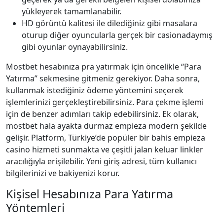
yükleyerek tamamlanabilir.
HD görüntü kalitesi ile dilediğiniz gibi masalara
oturup diğer oyuncularla gerçek bir casionadaymış
gibi oyunlar oynayabilirsiniz.
Mostbet hesabınıza pra yatırmak için öncelikle “Para
Yatırma” sekmesine gitmeniz gerekiyor. Daha sonra,
kullanmak istediğiniz ödeme yöntemini seçerek
işlemlerinizi gerçekleştirebilirsiniz. Para çekme işlemi
için de benzer adımları takip edebilirsiniz. Ek olarak,
mostbet hala ayakta durmaz empieza modern şekilde
gelişir. Platform, Türkiye’de popüler bir bahis empieza
casino hizmeti sunmakta ve çeşitli jalan keluar linkler
aracılığıyla erişilebilir. Yeni giriş adresi, tüm kullanıcı
bilgilerinizi ve bakiyenizi korur.
Kişisel Hesabınıza Para Yatırma
Yöntemleri