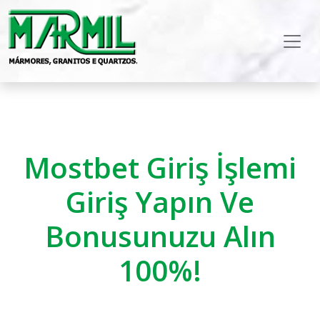
Mostbet Giriş İşlemi
Giriş Yapın Ve
Bonusunuzu Alın
100%!