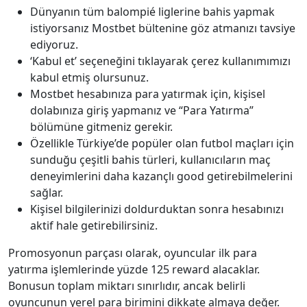
Dünyanın tüm balompié liglerine bahis yapmak
istiyorsanız Mostbet bültenine göz atmanızı tavsiye
ediyoruz.
‘Kabul et’ seçeneğini tıklayarak çerez kullanımımızı
kabul etmiş olursunuz.
Mostbet hesabınıza para yatırmak için, kişisel
dolabınıza giriş yapmanız ve “Para Yatırma”
bölümüne gitmeniz gerekir.
Özellikle Türkiye’de popüler olan futbol maçları için
sunduğu çeşitli bahis türleri, kullanıcıların maç
deneyimlerini daha kazançlı good getirebilmelerini
sağlar.
Kişisel bilgilerinizi doldurduktan sonra hesabınızı
aktif hale getirebilirsiniz.
Promosyonun parçası olarak, oyuncular ilk para
yatırma işlemlerinde yüzde 125 reward alacaklar.
Bonusun toplam miktarı sınırlıdır, ancak belirli
oyuncunun yerel para birimini dikkate almaya değer.