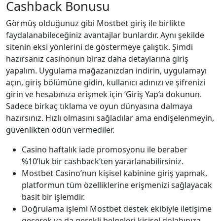
Cashback Bonusu
Görmüş olduğunuz gibi Mostbet giriş ile birlikte
faydalanabileceğiniz avantajlar bunlardır. Aynı şekilde
sitenin eksi yönlerini de göstermeye çalıştık. Şimdi
hazırsanız casinonun biraz daha detaylarına giriş
yapalım. Uygulama mağazanızdan indirin, uygulamayı
açın, giriş bölümüne gidin, kullanıcı adınızı ve şifrenizi
girin ve hesabınıza erişmek için ‘Giriş Yap’a dokunun.
Sadece birkaç tıklama ve oyun dünyasına dalmaya
hazırsınız. Hızlı olmasını sağladılar ama endişelenmeyin,
güvenlikten ödün vermediler.
Casino haftalık iade promosyonu ile beraber
%10’luk bir cashback’ten yararlanabilirsiniz.
Mostbet Casino’nun kişisel kabinine giriş yapmak,
platformun tüm özelliklerine erişmenizi sağlayacak
basit bir işlemdir.
Doğrulama işlemi Mostbet destek ekibiyle iletişime
geçerek ya da gerekli belgeleri kişisel dolabınıza