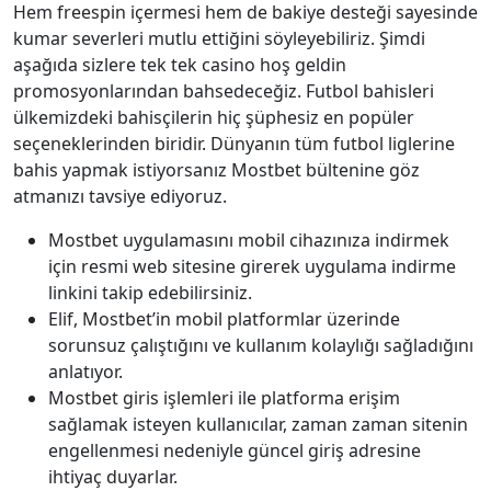
Hem freespin içermesi hem de bakiye desteği sayesinde
kumar severleri mutlu ettiğini söyleyebiliriz. Şimdi
aşağıda sizlere tek tek casino hoş geldin
promosyonlarından bahsedeceğiz. Futbol bahisleri
ülkemizdeki bahisçilerin hiç şüphesiz en popüler
seçeneklerinden biridir. Dünyanın tüm futbol liglerine
bahis yapmak istiyorsanız Mostbet bültenine göz
atmanızı tavsiye ediyoruz.
Mostbet uygulamasını mobil cihazınıza indirmek
için resmi web sitesine girerek uygulama indirme
linkini takip edebilirsiniz.
Elif, Mostbet’in mobil platformlar üzerinde
sorunsuz çalıştığını ve kullanım kolaylığı sağladığını
anlatıyor.
Mostbet giris işlemleri ile platforma erişim
sağlamak isteyen kullanıcılar, zaman zaman sitenin
engellenmesi nedeniyle güncel giriş adresine
ihtiyaç duyarlar.