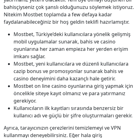
bahisçiyseniz çok şanslı olduğunuzu söylemek istiyoruz.
Nitekim Mostbet toplamda a few defaya kadar
faydalanabileceğiniz bir hoş geldin teklifi hazırlamıştır.
Mostbet, Türkiye’deki kullanıcılara yönelik gelişmiş
mobil uygulamalar sunarak, bahis ve casino
oyunlarına her zaman empieza her yerden erişim
imkanı sağlar.
Mostbet, yeni kullanıcılara ve düzenli kullanıcılara
cazip bonus ve promosyonlar sunarak bahis ve
casino deneyimini daha kazançlı hale getirir.
Mostbet on line casino oyunlarına giriş yapmak için
öncelikle siteye kayıt olmanız ve para yatırmanız
gerekiyor.
Kullanıcıların ilk kayıtları sırasında benzersiz bir
kullanıcı adı ve güçlü bir şifre oluşturmaları gerekir.
Ayrıca, tarayıcınızın çerezlerini temizlemeyi ve VPN
kullanmayı deneyebilirsiniz. Eğer hala giriş