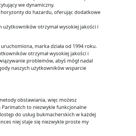
kscytujący we dynamiczny.
 horyzonty do hazardu, oferując dodatkowe
h użytkowników otrzymał wysokiej jakości i
 uruchomiona, marka działa od 1994 roku.
ytkowników otrzymał wysokiej jakości i
związywanie problemów, abyś mógł nadal
wygody naszych użytkowników wsparcie
 metody obstawiania, więc możesz
 Parimatch to niezwykle funkcjonalne
dostęp do usług bukmacherskich w każdej
unces niej staje się niezwykle proste my