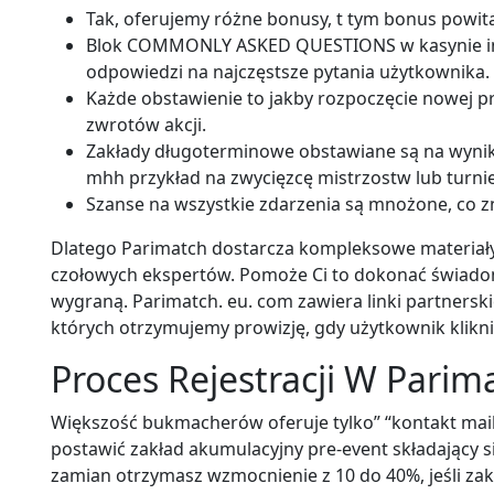
Tak, oferujemy różne bonusy, t tym bonus powita
Blok COMMONLY ASKED QUESTIONS w kasynie in o
odpowiedzi na najczęstsze pytania użytkownika.
Każde obstawienie to jakby rozpoczęcie nowej p
zwrotów akcji.
Zakłady długoterminowe obstawiane są na wynik 
mhh przykład na zwycięzcę mistrzostw lub turnie
Szanse na wszystkie zdarzenia są mnożone, co z
Dlatego Parimatch dostarcza kompleksowe materiały a
czołowych ekspertów. Pomoże Ci to dokonać świad
wygraną. Parimatch. eu. com zawiera linki partnersk
których otrzymujemy prowizję, gdy użytkownik kliknie
Proces Rejestracji W Parim
Większość bukmacherów oferuje tylko” “kontakt mailow
postawić zakład akumulacyjny pre-event składający s
zamian otrzymasz wzmocnienie z 10 do 40%, jeśli za