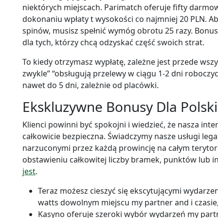
niektórych miejscach. Parimatch oferuje fifty dar
dokonaniu wpłaty t wysokości co najmniej 20 PLN. 
spinów, musisz spełnić wymóg obrotu 25 razy. Bonus
dla tych, którzy chcą odzyskać część swoich strat.
To kiedy otrzymasz wypłatę, zależne jest przede ws
zwykle” “obsługują przelewy w ciągu 1-2 dni robocz
nawet do 5 dni, zależnie od placówki.
Ekskluzywne Bonusy Dla Polski
Klienci powinni być spokojni i wiedzieć, że nasza in
całkowicie bezpieczna. Świadczymy nasze usługi lega
narzuconymi przez każdą prowincję na całym terytor
obstawieniu całkowitej liczby bramek, punktów lub
jest
.
Teraz możesz cieszyć się ekscytującymi wydarz
watts dowolnym miejscu my partner and i czasie
Kasyno oferuje szeroki wybór wydarzeń my partn