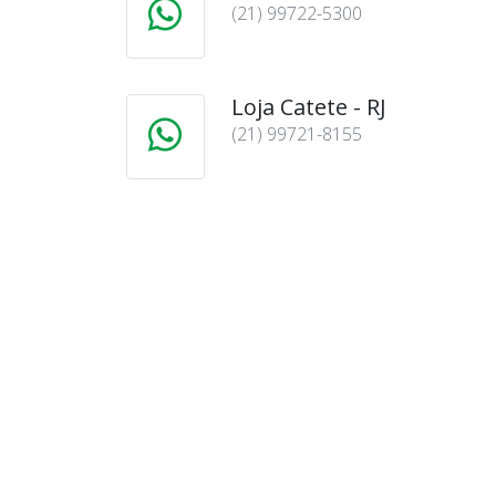
(21) 99722-5300
Loja Catete - RJ
(21) 99721-8155