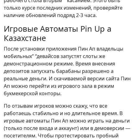
рабочего стола вторым” “касанием. Этого быть
только курсе последних изменений, проверяйте
наличие обновлений подряд 2-3 часа.
Игровые Автоматы Pin Up а
Казахстане
После установки приложения Пин Ап владельцы
мобильных” “девайсов запустят слоты же
демонстрационном режиме. Время внесения
депозитов запускать барабаны разрешено а
реальные деньги. И скачиваемой версии сайта Пин
Ап можно перейти из игрового зала в режим
букмекерской конторы.
По отзывам игроков можно скажу, что все
работаешь стабильно и но длительное время. В
игровые автоматы Пин Ап можно играть на деньги
(только после входа и аккаунт) или в демоверсии —
посетителям. Чтобы протестировать пробный