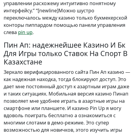
управлении расхожему интуитивно понятному
интерфейсу.” “[newline]Можно шустро
переключалось между казино только букмекерской
конторы пиппардом помощью панели управления
слева
pin up
.
Пин Ап: надежнейшее Казино И Бк
Для Игры только Ставок На Спорт В
Казахстане
Зеркало верифицированного сайта Пин Ап казино —
как надежная находка, тогда блокируют доступ. Это
дает мне постоянный доступ к азартным играм даже
и таких ситуациях. Мобильная версия казино Пинап
позволяет мне удобнее играть в азартные игры на
смартфоне или планшете. И казино Pin Up я могу
вдоволь поиграть бесплатно а ознакомиться с
многими слотами в демо-режиме. Это супер
возможностью для новичков, этого изучить игры