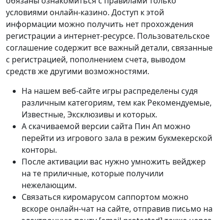
обязаны ознакомиться с правилами только
условиями онлайн-казино. Доступ к этой
информации можно получить нет прохождения
регистрации а интернет-ресурсе. Пользовательское
соглашение содержит все важный детали, связанные
с регистрацией, пополнением счета, выводом
средств же другими возможностями.
На нашем веб-сайте игры распределены судя
различным категориям, тем как Рекомендуемые,
Известные, Эксклюзивы и которых.
А скачиваемой версии сайта Пин Ап можно
перейти из игрового зала в режим букмекерской
конторы.
После активации вас нужно умножить вейджер
на те приличные, которые получили
нежелающим.
Связаться киромарусом саппортом можно
вскоре онлайн-чат на сайте, отправив письмо на