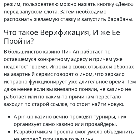
режим, пользователю можно нажать кнопку «Демо»
перед запуском слота. Затем необходимо
распознать желаемую ставку и запустить барабаны.
Что такое Верификация, И же Ее
Пройти?
В большинство казино Пин Ап работает по
оставшемуся конкретному адресу и причем уже
недолгое” “время. Игроки в своих отзывах и обзорах
на азартный сервис говорят о ином, что зеркало
исправно функционирует уже длительное время. Тем
даже менее если вы внезапно поняли, не казино не
работает или по каким-то причинам перестало
заходит по старой ссылке, то стоит найти новую.
А pin-up казино вечно проходят турниры, них
организует само казино или провайдеры.
Разработчикам проекта смог умело объединить
на игровой площадке голымину