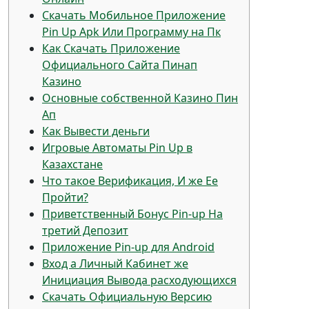
Скачать Мобильное Приложение
Pin Up Apk Или Программу на Пк
Как Скачать Приложение
Официального Сайта Пинап
Казино
Основные собственной Казино Пин
Ап
Как Вывести деньги
Игровые Автоматы Pin Up в
Казахстане
Что такое Верификация, И же Ее
Пройти?
Приветственный Бонус Pin-up На
третий Депозит
Приложение Pin-up для Android
Вход а Личный Кабинет же
Инициация Вывода расходующихся
Скачать Официальную Версию