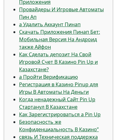
Приложения
Провайдеры И Игровые Автоматы
Пин Ап
а Удалить Аккаунт Пинап
Скачать Приложения Пинап Бет:
Мобильная Версия На Андроид
также Айфон
Как Сделать депозит На Свой
Игровой Счет В Казино Pin Up и
Казахстане?
а Пройти Верификацию
Регистрация в Казино Pinup для
Игры В Автоматы На Деньги
Когда ненадежный Сайт Pin Up
Стартанул В Казахстане
Как Зарегистрироваться а Pin Up
Безопасность же
Конфиденциальность В Казино”
связь И Техническая поддержка