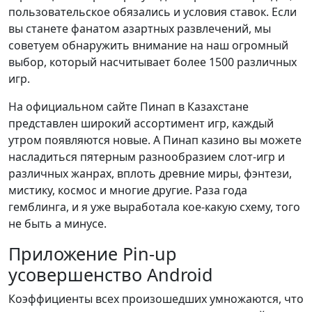
пользовательское обязались и условия ставок. Если
вы станете фанатом азартных развлечений, мы
советуем обнаружить внимание на наш огромный
выбор, который насчитывает более 1500 различных
игр.
На официальном сайте Пинап в Казахстане
представлен широкий ассортимент игр, каждый
утром появляются новые. А Пинап казино вы можете
насладиться пятерным разнообразием слот-игр и
различных жанрах, вплоть древние миры, фэнтези,
мистику, космос и многие другие. Раза года
гемблинга, и я уже выработала кое-какую схему, того
не быть а минусе.
Приложение Pin-up
усовершенство Android
Коэффициенты всех произошедших умножаются, что