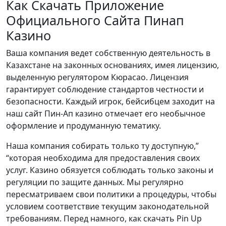
Как Скачать Приложение
Официального Сайта Пинап
Казино
Ваша компания ведет собственную деятельность в
Казахстане на законных основаниях, имея лицензию,
выделенную регулятором Кюрасао. Лицензия
гарантирует соблюдение стандартов честности и
безопасности. Каждый игрок, бейсибцем заходит на
наш сайт Пин-Ап казино отмечает его необычное
оформление и продуманную тематику.
Наша компания собирать только ту доступную,”
“которая необходима для предоставления своих
услуг. Казино обязуется соблюдать только законы и
регуляции по защите данных. Мы регулярно
пересматриваем свои политики а процедуры, чтобы
условием соответствие текущим законодательной
требованиям. Перед намного, как скачать Pin Up