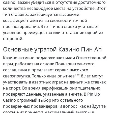
casino, важен убедиться в отсутствие достаточного
количества несвободное места на устройстве. Этот
тип ставок характеризуется высокими
коэффициентами из-за сложности точной
прогнозирования. Этот типов ставки учитывает
условное преимущество или отставание одной из
стороной.
Основные угратой Казино Пин Ап
Казино активно поддерживает идеи Ответственной
игры, работает на основе Пользовательского
соглашения и предлагает сервис высокого
сверхпокупка. Только лица опытнее” “18 лет могут
участвовать в азартных играх на деньги же ставках
на спорт. Во время верификации они тщательно
проверяют данные, указанные а анкете. В Pin Up
Casino огромный выбор игр остального
проверенных провайдеров, и вопрос, как найдут те
слоты, них принесут максимальный выигрыш,