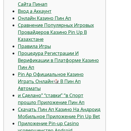
Сайта Пинап
Вход а Аккаунт
Онлайн Казино Пин Ап
Сравнение Популярных Игровых
Провайдеров Казино Pin Up В
Казахстане
Правила Игры
Процедура Регистрации И
Верификации в Платформе Казино
Пин Ап
Pin Ap Официальное Казино
Играть Онлайн🎲 В Пин Ап
Автоматы
и Сделано” “ставки” “в Спорт
прошло Приложение Пин Ап
Скачать Пин Ап Казино На Андроид
Мобильное Приложение Pin Up Bet
Приложение Pin-up Casino
усовершенство Android