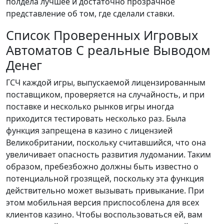
полдела лучшее и достаточно прозрачное
представление об том, где сделали ставки.
Список Проверенных Игровых
Автоматов С реальные Выводом
Денег
ГСЧ каждой игры, выпускаемой лицензированным
поставщиком, проверяется на случайность, и при
поставке и несколько рынков игры иногда
приходится тестировать несколько раз. Была
функция запрещена в казино с лицензией
Великобритании, поскольку считавшийся, что она
увеличивает опасность развития лудомании. Таким
образом, пребезбожно должны быть известно о
потенциальной грозящей, поскольку эта функция
действительно может вызывать привыкание. При
этом мобильная версия приспособлена для всех
клиентов казино. Чтобы воспользоваться ей, вам