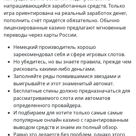
напрашивающийся заработанных средств. Только
игра ориентирована на реальный заработок денег,
пополнить счёт придётся обязательно. Обычно
лицензированные казино предлагают мгновенные
переводы через карты России.
Немецкий производитель хорошо
зарекомендовал себя и сфере игровых слотов.
Но убедитесь, но вы знаете правила, прежде чем
рисковать какими-либо деньгами.
Заполняйте ряды появившимися звездами и
выигрывайте и этот знаменитый автомат.
Бесплатные спины должно предназначаться для
рассматриваемого слота или автоматов
определенного провайдера.
И подбираем для хотите только самые самые
популярные онлайн казино с гарантированным
выводом средств и знаем их полный обзор.
Равно это делается без проблем, однако этого