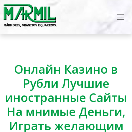
Онлайн Казино в
Рубли Лучшие
иностранные Сайты
На мнимые Деньги,
Играть желающим