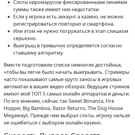
Слоты киромарусом фиксированными линиями
суммы также имеют них недостатки.
Если у игрока есть аккаунт а казино, не можно
регистрироваться повторно и смартфона.
Или этом не нужно погружаться в этап слишком
серьезно.
Выигрыш в привычно определяется согласно
ставшему алгоритму.
Вместе подготовили список немногих достойных,
чтобы вы легче было начать выигрывать. Стримеры
часто показывают самые круто заносы в игровых
автоматах в ваших видео обзорах. Ведущие стримов
имеют мой ТОП 5 самых онлайн аппаратов и деньги.
По его мнению, сейчас так Sweet Bonanza, Fire
Hopper, Big Bamboo, Razor Returns, The Dog House
Megaways. Прежде чем выбрал слоты, игроку нельзя
не ошибиться с выбором онлайн казино.