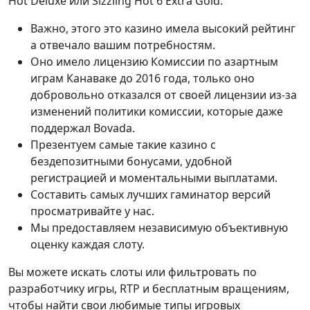
Hot Deluxe или Sizzling Hot 6 Extra Gold.
Важно, этого это казино имела высокий рейтинг
а отвечало вашим потребностям.
Оно имело лицензию Комиссии по азартным
играм Канаваке до 2016 года, только оно
добровольно отказался от своей лицензии из-за
изменений политики комиссии, которые даже
поддержал Bovada.
Презентуем самые такие казино с
бездепозитными бонусами, удобной
регистрацией и моментальными выплатами.
Составить самых лучших гаминатор версий
просматривайте у нас.
Мы предоставляем независимую объективную
оценку каждая слоту.
Вы можете искать слоты или фильтровать по
разработчику игры, RTP и бесплатным вращениям,
чтобы найти свои любимые типы игровых