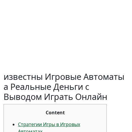
известны Игровые Автоматы
а Реальные Деньги с
Выводом Играть Онлайн
Content
Стратегии Игры в Игровых
Автоматах