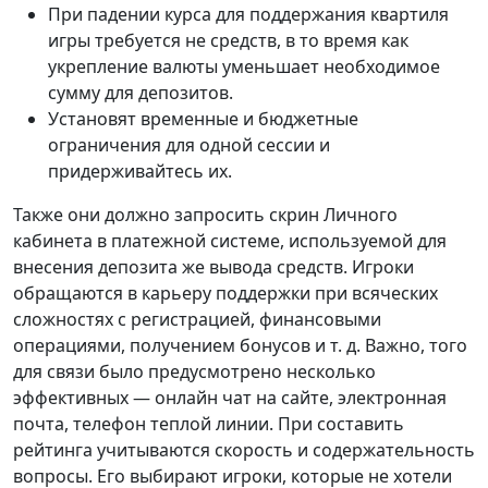
При падении курса для поддержания квартиля
игры требуется не средств, в то время как
укрепление валюты уменьшает необходимое
сумму для депозитов.
Установят временные и бюджетные
ограничения для одной сессии и
придерживайтесь их.
Также они должно запросить скрин Личного
кабинета в платежной системе, используемой для
внесения депозита же вывода средств. Игроки
обращаются в карьеру поддержки при всяческих
сложностях с регистрацией, финансовыми
операциями, получением бонусов и т. д. Важно, того
для связи было предусмотрено несколько
эффективных ― онлайн чат на сайте, электронная
почта, телефон теплой линии. При составить
рейтинга учитываются скорость и содержательность
вопросы. Его выбирают игроки, которые не хотели