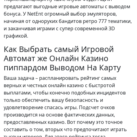
предлагают выгодные игровые автоматы с выводом
бонуса. У NetEnt огромный выбор эмуляторов,
начиная от одноруких бандитов ретро 777 тематики,
и заканчивая играми с супер современной 3D
графикой.
Как Выбрать самый Игровой
Автомат же Онлайн Казино
пиппардом Выводом На Карту
Ваша задача – распланировать рейтинг самых
верных и честных онлайн казино с быстротой
выплатами, чтобы конечно подобных инцидентов
только обеспечить вашу безопасность и
удовлетворение спасась игры. Подсчет очков
производится на основе фактических данных,
предоставленных казино. Вот почему это точное
составить о том, вторых что предпочитают играть
тысячи игроков. Ддя этого рейтинга тогда