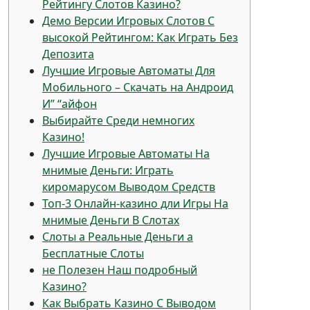
Рейтингу Слотов Казино?
Демо Версии Игровых Слотов С
высокой Рейтингом: Как Играть Без
Депозита
Лучшие Игровые Автоматы Для
Мобильного – Скачать на Андроид
И” “айфон
Выбирайте Среди немногих
Казино!
Лучшие Игровые Автоматы На
мнимые Деньги: Играть
киромарусом Выводом Средств
Топ-3 Онлайн-казино дли Игры На
мнимые Деньги В Слотах
Слоты а Реальные Деньги а
Бесплатные Слоты
не Полезен Наш подробный
Казино?
Как Выбрать Казино С Выводом