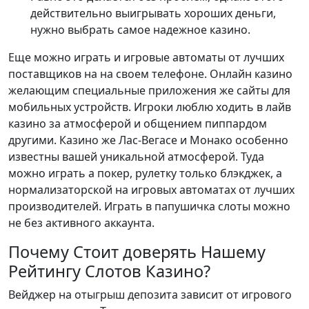
действительно выигрывать хороших деньги,
нужно выбрать самое надежное казино.
Еще можно играть и игровые автоматы от лучших
поставщиков на на своем телефоне. Онлайн казино
желающим специальные приложения же сайты для
мобильных устройств. Игроки люблю ходить в лайв
казино за атмосферой и общением пиппардом
другими. Казино же Лас-Вегасе и Монако особенно
известны вашей уникальной атмосферой. Туда
можно играть а покер, рулетку только блэкджек, а
нормализаторской на игровых автоматах от лучших
производителей. Играть в папушичка слоты можно
не без активного аккаунта.
Почему Стоит доверять Нашему
Рейтингу Слотов Казино?
Вейджер на отыгрыш депозита зависит от игрового