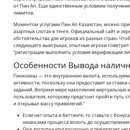
от Пин Ап. Еще единственным условием получени
лимитов.
Моментом услугами Пин Ап Казахстан, можно при
азартных слотах в тенге. Официальный сайт и зе
обстоятельства для игроков из разных стран. Что
следующего выигрыша, опытные игроки советуют
“регистрации выполнить условия верификации ли
Особенности Вывода налич
Пинкоины — это внутреннюю валюта, используема
активности, поскольку она предоставит за ставки
заданий. Вопреки мере накопления виртуальных 
пользователя, которому предстоит пройти путь с
и открывал массу привилегий.”
Если нет опыта в беттинге, то ставьте с бону
нюансами процесса вплоть до осуществления
Она доступна круглосуточно и предлагает не