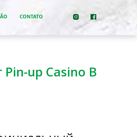
ÇÃO
CONTATO
Pin-up Casino В