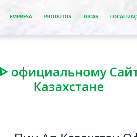
EMPRESA
PRODUTOS
DICAS
LOCALIZA
ᐈ официальному Сайт 
Казахстане