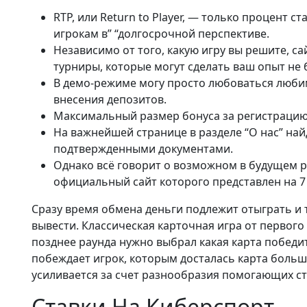
RTP, или Return to Player, — только процент 
игрокам в” “долгосрочной перспективе.
Независимо от того, какую игру вы решите, с
турниры, которые могут сделать ваш опыт не
В демо-режиме могу просто любоваться люби
внесения депозитов.
Максимальный размер бонуса за регистрацию п
На важнейшей странице в разделе “О нас” най
подтвержденными документами.
Однако всё говорит о возможном в будущем 
официальный сайт которого представлен на 7 
Сразу время обмена деньги подлежит отыграть и 
вывести. Классическая карточная игра от первого
позднее раунда нужно выбрал какая карта победит
побеждает игрок, которым досталась карта больш
усиливается за счет разнообразия помогающих ст
Ставки На Киберспорт