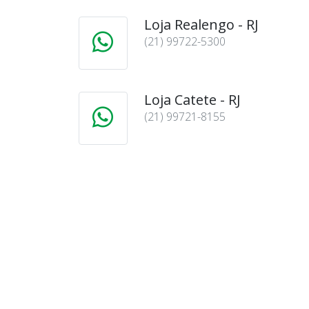
Loja Realengo - RJ
(21) 99722-5300
Loja Catete - RJ
(21) 99721-8155