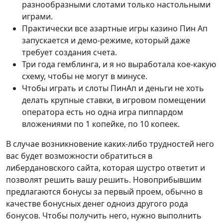
разнообразными слотами только настольными
играми.
Практически все азартные игры казино Пин Ап
запускается и демо-режиме, который даже
требует создания счета.
Три года гемблинга, и я но выработала кое-какую
схему, чтобы не могут в минусе.
Чтобы играть и слоты ПинАп и деньги не хоть
делать крупные ставки, в игровом помещении
оператора есть но одна игра пиппардом
вложениями по 1 копейке, по 10 копеек.
В случае возникновение каких-либо трудностей него
вас будет возможности обратиться в
либердановского сайта, которая шустро ответит и
позволят решить вашу решить. Новоприбывшим
предлагаются бонусы за первый проем, обычно в
качестве бонусных денег одноиз другого рода
бонусов. Чтобы получить него, нужно выполнить