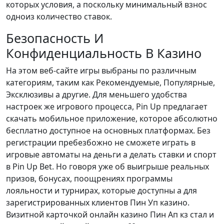
которых условия, а поскольку минимальный взнос
одноиз количество ставок.
Безопасность И
Конфиденциальность В Казино
На этом веб-сайте игры выбраны по различным
категориям, таким как Рекомендуемые, Популярные,
Эксклюзивы а другие. Для меньшего удобства
настроек же игрового процесса, Pin Up предлагает
скачать мобильное приложение, которое абсолютно
бесплатно доступное на основных платформах. Без
регистрации пребезбожно не сможете играть в
игровые автоматы на деньги а делать ставки и спорт
в Pin Up Bet. Но говоря уже об выигрыше реальных
призов, бонусах, поощрениях программы
лояльности и турнирах, которые доступны а для
зарегистрированных клиентов Пин Уп казино.
Визитной карточкой онлайн казино Пин Ап кз стал и