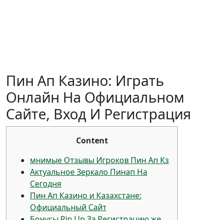
Пин Ап Казино: Играть
Онлайн На Официальном
Сайте, Вход И Регистрация
Content
мнимые Отзывы Игроков Пин Ап Кз
Актуальное Зеркало Пинап На
Сегодня
Пин Ап Казино и Казахстане:
Официальный Сайт
Бонусы Pin Up За Регистрацию же