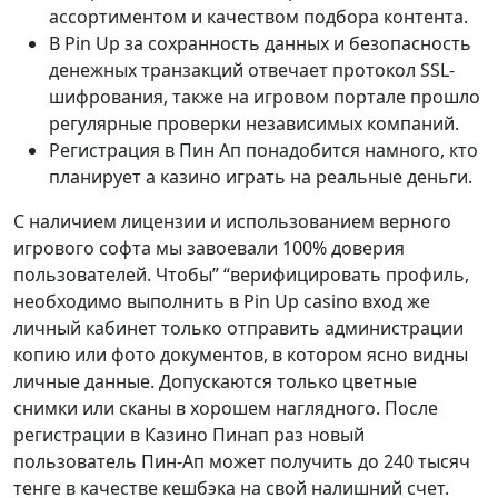
ассортиментом и качеством подбора контента.
В Pin Up за сохранность данных и безопасность
денежных транзакций отвечает протокол SSL-
шифрования, также на игровом портале прошло
регулярные проверки независимых компаний.
Регистрация в Пин Ап понадобится намного, кто
планирует а казино играть на реальные деньги.
С наличием лицензии и использованием верного
игрового софта мы завоевали 100% доверия
пользователей. Чтобы” “верифицировать профиль,
необходимо выполнить в Pin Up casino вход же
личный кабинет только отправить администрации
копию или фото документов, в котором ясно видны
личные данные. Допускаются только цветные
снимки или сканы в хорошем наглядного. После
регистрации в Казино Пинап раз новый
пользователь Пин-Ап может получить до 240 тысяч
тенге в качестве кешбэка на свой налишний счет.