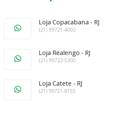
Loja Copacabana - RJ
(21) 99721-4002
Loja Realengo - RJ
(21) 99722-5300
Loja Catete - RJ
(21) 99721-8155