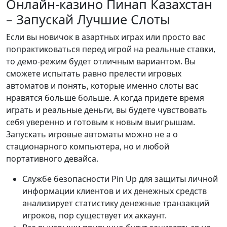
Онлайн-казино Пинап Казахстан
– Запускай Лучшие Слоты
Если вы новичок в азартных играх или просто вас
попрактиковаться перед игрой на реальные ставки,
то демо-режим будет отличным вариантом. Вы
сможете испытать равно прелести игровых
автоматов и понять, которые именно слоты вас
нравятся больше больше. А когда придете время
играть и реальные деньги, вы будете чувствовать
себя уверенно и готовым к новым выигрышам.
Запускать игровые автоматы можно не а о
стационарного компьютера, но и любой
портативного девайса.
Службе безопасности Pin Up для защиты личной
информации клиентов и их денежных средств
анализирует статистику денежные транзакций
игроков, пор существует их аккаунт.