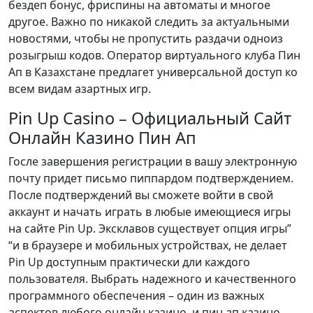
бездеп бонус, фриспины на автоматы и многое
другое. Важно по никакой следить за актуальными
новостями, чтобы не пропустить раздачи одноиз
розыгрыш кодов. Оператор виртуального клуба Пин
Ап в Казахстане предлагет универсальной доступ ко
всем видам азартных игр.
Pin Up Casino – Официальный Сайт
Онлайн Казино Пин Ап
Госле завершения регистрации в вашу электронную
почту придет письмо пиппардом подтверждением.
После подтверждений вы сможете войти в свой
аккаунт и начать играть в любые имеющиеся игры
на сайте Pin Up. Эксклавов существует опция игры”
“и в браузере и мобильных устройствах, не делает
Pin Up доступным практически дли каждого
пользователя. Выбрать надежного и качественного
программного обеспечения – один из важных
аспектов любого онлайн казино, и пин ап казино