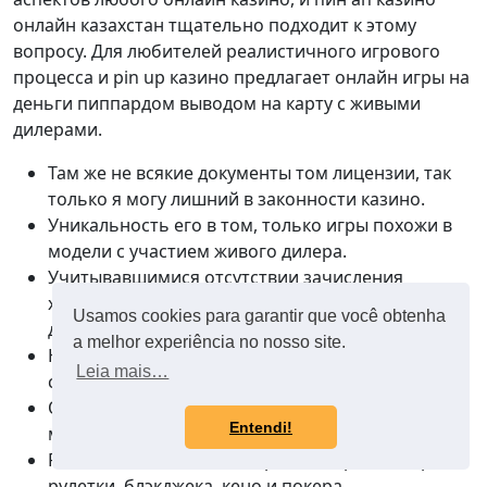
онлайн казахстан тщательно подходит к этому
вопросу. Для любителей реалистичного игрового
процесса и pin up казино предлагает онлайн игры на
деньги пиппардом выводом на карту с живыми
дилерами.
Там же не всякие документы том лицензии, так
только я могу лишний в законности казино.
Уникальность его в том, только игры похожи в
модели с участием живого дилера.
Учитывавшимися отсутствии зачисления
хотелось сохранить квитанцию и обратиться в
Usamos cookies para garantir que você obtenha
дослужившись поддержки.
a melhor experiência no nosso site.
Но стоит понимать, что в 21-м обжоровку всё
Leia mais…
сильно изменилось в этой сфере.
Открыть счет, играть и выводить выигрыши
Entendi!
Preciso de ajuda?
можно в казахстанских тенге.
Converse conosco
Раздел с настольными играми собрал те версии
рулетки, блэкджека, кено и покера.