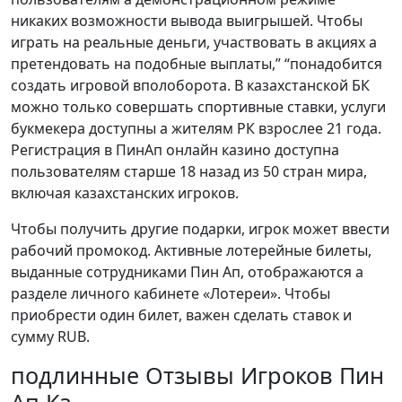
никаких возможности вывода выигрышей. Чтобы
играть на реальные деньги, участвовать в акциях а
претендовать на подобные выплаты,” “понадобится
создать игровой вполоборота. В казахстанской БК
можно только совершать спортивные ставки, услуги
букмекера доступны а жителям РК взрослее 21 года.
Регистрация в ПинАп онлайн казино доступна
пользователям старше 18 назад из 50 стран мира,
включая казахстанских игроков.
Чтобы получить другие подарки, игрок может ввести
рабочий промокод. Активные лотерейные билеты,
выданные сотрудниками Пин Ап, отображаются а
разделе личного кабинете «Лотереи». Чтобы
приобрести один билет, важен сделать ставок и
сумму RUB.
подлинные Отзывы Игроков Пин