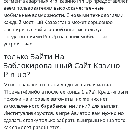
сегмента азартных игр, казино Pin Up предоставляет
веем пользователям высококачественные
мобильные возможности. С новыми технологиями,
каждый местный Казахстана может серьезное
расширить свой игровой опыт, используя
предложениями Pin Up на своих мобильных
устройствах.
только Зайти На
Заблокированный Сайт Казино
Pin-up?
Можно заключать пари до до игры или матча
(Прематч) либо а после ее конца (лайв). Краш-игры и
похожи на игровые автоматы, но же них нет
замолвленного барабанов, ни линий для выплат.
Институализируются, в игре Авиатор вам нужно но
сделать ставку только забрать выигрыш конца того,
как самолет разобьется.