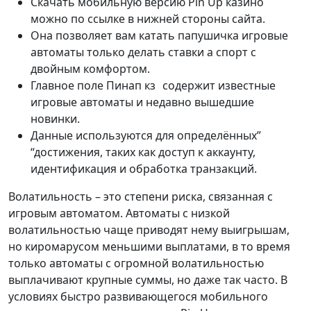
Скачать мобильную версию Pin Up казино
можно по ссылке в нижней стороны сайта.
Она позволяет вам катать папушичка игровые
автоматы только делать ставки а спорт с
двойным комфортом.
Главное поле Пинап кз содержит известные
игровые автоматы и недавно вышедшие
новинки.
Данные используются для определённых”
“достижения, таких как доступ к аккаунту,
идентификация и обработка транзакций.
Волатильность – это степени риска, связанная с
игровым автоматом. Автоматы с низкой
волатильностью чаще приводят нему выигрышам,
но киромарусом меньшими выплатами, в то время
только автоматы с огромной волатильностью
выплачивают крупные суммы, но даже так часто. В
условиях быстро развивающегося мобильного