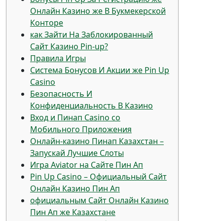
Онлайн Казино же В Букмекерской
Конторе
как Зайти На Заблокированный
Сайт Казино Pin-up?
Правила Игры
Система Бонусов И Акции же Pin Up
Casino
Безопасность И
Конфиденциальность В Казино
Вход и Пинап Casino со
Мобильного Приложения
Онлайн-казино Пинап Казахстан –
Запускай Лучшие Слоты
Игра Aviator на Сайте Пин Ап
Pin Up Casino – Официальный Сайт
Онлайн Казино Пин Ап
официальным Сайт Онлайн Казино
Пин Ап же Казахстане