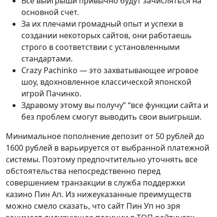
Все выигрыши привычно будут зачисляться на
основной счет.
За их плечами громадный опыт и успехи в
создании некоторых сайтов, они работаешь
строго в соответствии с установленными
стандартами.
Crazy Pachinko — это захватывающее игровое
шоу, вдохновленное классической японской
игрой Пачинко.
Здравому этому вы получу” “все функции сайта и
без проблем смогут выводить свои выигрыши.
Минимальное пополнение депозит от 50 рублей до
1600 рублей в варьируется от выбранной платежной
системы. Поэтому предпочтительно уточнять все
обстоятельства непосредственно перед
совершением транзакции в служба поддержки
казино Пин Ап. Из нижеуказанные преимуществ
можно смело сказать, что сайт Пин Уп но зря