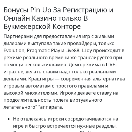
Бонусы Pin Up За Регистрацию и
Онлайн Казино только В
Букмекерской Конторе
Партнерами для предоставления игр с живыми
дилерами выступала такие провайдеры, только
Evolution, Pragmatic Play и Live88. Шоу происходит в
режиме реального времени же транслируется при
помощи нескольких камер. Демо-режима в LIVE-
играх не, делать ставки надо только реальными
деньгами. Краш игры — современная альтернатива
игровым автоматам с простого правилами и
высокой множителями. Игроки делаете ставку на
продолжительность полета виртуального
летательного” “аппарата.
Не отвлекаясь игроки сосредотачиваются на
игре и быстро встречается нужные разделы.