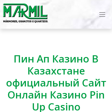
Пин Ап Казино В
Казахстане
официальный Сайт
Онлайн Казино Pin
Up Casino