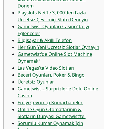
Dönem
Playslots Net’te 3, 000’den Fazla
Ücretsiz Çevrimiçi Slotu Deneyin
Gametwist Oyunları Casino’da Iyi
Eğlenceler
Bilgisayar & Akıllı Telefon
Her Gün Yeni Ücretsiz Slotlar Oynayın
Gametwist’de Online Slot Machine
Oynamak”
Las Vegas’ta Video Slotları
Beceri Oyunları, Poker & Bingo
Ücretsiz Oyunlar
Gametwist – Sürprizlerle Dolu Online
Casino
En İyi Çevrimiçi Kumarhaneler
Online Oyun Otomatlarının &
Slotların Dünyası Gametwist’te!
Sorumlu Kumar Oynamak İçin