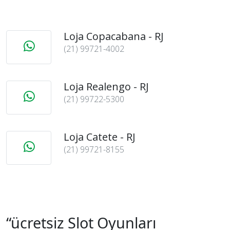
Loja Copacabana - RJ
(21) 99721-4002
Loja Realengo - RJ
(21) 99722-5300
Loja Catete - RJ
(21) 99721-8155
“ücretsiz Slot Oyunları