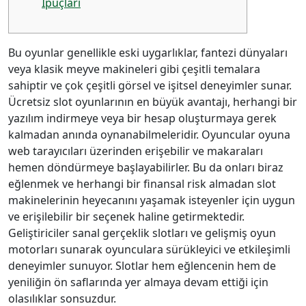
İpuçları
Bu oyunlar genellikle eski uygarlıklar, fantezi dünyaları
veya klasik meyve makineleri gibi çeşitli temalara
sahiptir ve çok çeşitli görsel ve işitsel deneyimler sunar.
Ücretsiz slot oyunlarının en büyük avantajı, herhangi bir
yazılım indirmeye veya bir hesap oluşturmaya gerek
kalmadan anında oynanabilmeleridir. Oyuncular oyuna
web tarayıcıları üzerinden erişebilir ve makaraları
hemen döndürmeye başlayabilirler. Bu da onları biraz
eğlenmek ve herhangi bir finansal risk almadan slot
makinelerinin heyecanını yaşamak isteyenler için uygun
ve erişilebilir bir seçenek haline getirmektedir.
Geliştiriciler sanal gerçeklik slotları ve gelişmiş oyun
motorları sunarak oyunculara sürükleyici ve etkileşimli
deneyimler sunuyor. Slotlar hem eğlencenin hem de
yeniliğin ön saflarında yer almaya devam ettiği için
olasılıklar sonsuzdur.