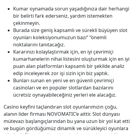
Kumar oynamada sorun yaşadığınıza dair herhangi
bir belirti fark ederseniz, yardım istemekten
çekinmeyin.
Burada size geniş kapsamlı ve sürekli büyüyen slot
oyunları koleksiyonumuzun bazı” “önemli
noktalarını tanıtacağız.
Kararınızı kolaylaştırmak için, en iyi çevrimiçi
kumarhanelerin nihai listesini oluşturmak için en iyi
puan alan platformları kapsamlı bir şekilde analiz
edip inceleyerek zor işi sizin için biz yaptık.
Bunları sunan en yeni ve en güvenli çevrimiçi
casinoları ve en popüler slotlardan bazılarını
ücretsiz oynayabileceğiniz yerleri ele alacağız.
Casino keyfini taçlandıran slot oyunlarımızın çoğu,
alanın lider firması NOVOMATIC’e aittir. Slot dünyası
mütevazı başlangıçlarından bu yana uzun bir yol kat etti
ve bugün gördüğümüz dinamik ve sürükleyici oyunlara