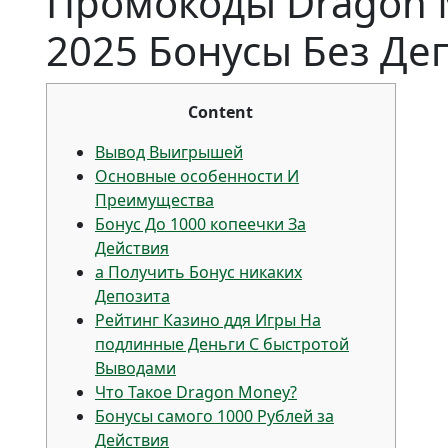
Промокоды Dragon 
2025 Бонусы Без Де
Content
Вывод Выигрышей
Основные особенности И
Преимущества
Бонус До 1000 копеечки За
Действия
а Получить Бонус никаких
Депозита
Рейтинг Казино ддя Игры На
подлинные Деньги С быстротой
Выводами
Что Такое Dragon Money?
Бонусы самого 1000 Рублей за
Действия