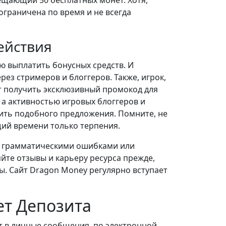
ещающий 50 бесплатных монет. Хотя,
ограничена по время и не всегда
ействия
ю выплатить бонусных средств. И
ез стримеров и блоггеров. Также, игрок,
т получить эксклюзивный промокод для
 а активностью игровых блоггеров и
тить подобного предложения. Помните, не
щий времени только терпения.
, грамматическими ошибками или
те отзывы и карьеру ресурса прежде,
. Сайт Dragon Money регулярно вступает
ет Депозита
 в личные сообщения, по электронной