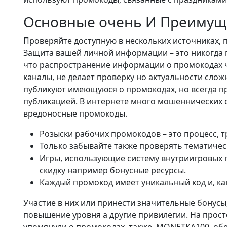
Основные очень И Преимущ
Проверяйте доступную в нескольких источниках, 
Защита вашей личной информации – это никогда 
что распространение информации о промокодах 
каналы, не делает проверку но актуальности слож
публикуют имеющуюся о промокодах, но всегда п
публикацией. В интернете много мошеннических 
вредоносные промокоды.
Розыски рабочих промокодов – это процесс, 
Только забывайте также проверять тематичес
Игры, использующие систему внутриигровых 
скидку например бонусные ресурсы.
Каждый промокод имеет уникальный код и, ка
Участие в них или принести значительные бонусы
повышение уровня а другие привилегии. На прос