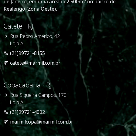
de Janeiro, em uma área de2.500m2 no bairro de
Realengo (Zona Oeste).
Catete - RJ
Rua Pedro Américo, 42
Loja A
(21)99721-8155
catete@marmil.com.br
Copacabana - RJ
Rua Siqueira Campos, 170
Loja A
(21)99721-4002
marmilcopa@marmil.com.br