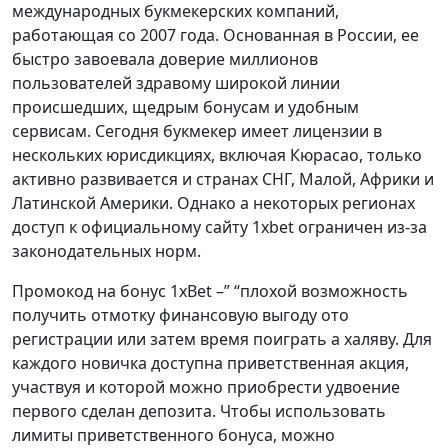
международных букмекерских компаний,
работающая со 2007 года. Основанная в России, ее
быстро завоевала доверие миллионов
пользователей здравому широкой линии
происшедших, щедрым бонусам и удобным
сервисам. Сегодня букмекер имеет лицензии в
нескольких юрисдикциях, включая Кюрасао, только
активно развивается и странах СНГ, Малой, Африки и
Латинской Америки. Однако а некоторых регионах
доступ к официальному сайту 1xbet ограничен из-за
законодательных норм.
Промокод на бонус 1xBet –” “плохой возможность
получить отмотку финансовую выгоду ото
регистрации или затем время поиграть а халяву. Для
каждого новичка доступна приветственная акция,
участвуя и которой можно приобрести удвоение
первого сделан депозита. Чтобы использовать
лимиты приветственного бонуса, можно