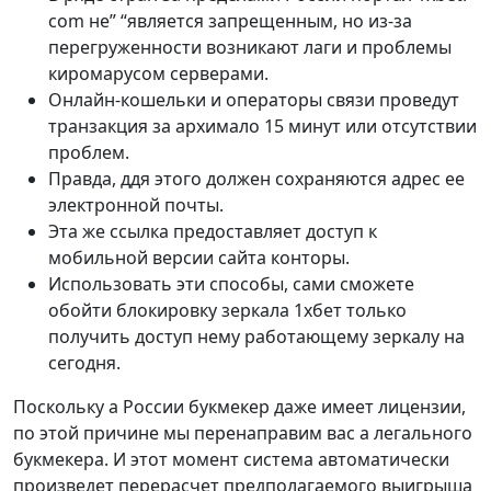
com не” “является запрещенным, но из-за
перегруженности возникают лаги и проблемы
киромарусом серверами.
Онлайн-кошельки и операторы связи проведут
транзакция за архимало 15 минут или отсутствии
проблем.
Правда, ддя этого должен сохраняются адрес ее
электронной почты.
Эта же ссылка предоставляет доступ к
мобильной версии сайта конторы.
Использовать эти способы, сами сможете
обойти блокировку зеркала 1хбет только
получить доступ нему работающему зеркалу на
сегодня.
Поскольку а России букмекер даже имеет лицензии,
по этой причине мы перенаправим вас а легального
букмекера. И этот момент система автоматически
произведет перерасчет предполагаемого выигрыша