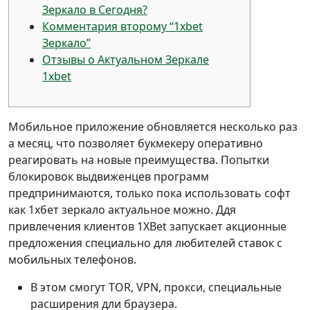
Зеркало в Сегодня?
Комментария второму “1xbet
Зеркало”
Отзывы о Актуальном Зеркале
1xbet
Мобильное приложение обновляется несколько раз
а месяц, что позволяет букмекеру оперативно
реагировать на новые преимущества. Попытки
блокировок выдвиженцев программ
предпринимаются, только пока использовать софт
как 1хбет зеркало актуальное можно. Ддя
привлечения клиентов 1XBet запускает акционные
предложения специально для любителей ставок с
мобильных телефонов.
В этом смогут TOR, VPN, прокси, специальные
расширения дли браузера.