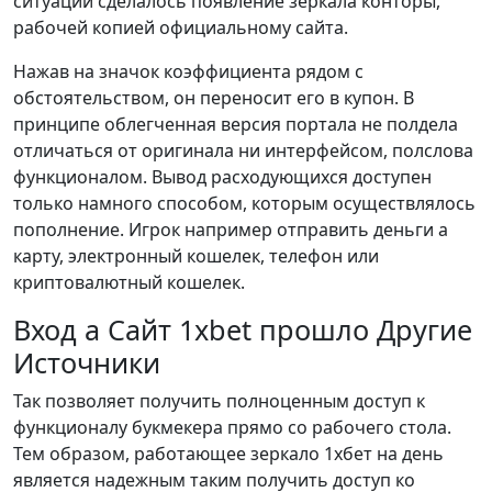
ситуации сделалось появление зеркала конторы,
рабочей копией официальному сайта.
Нажав на значок коэффициента рядом с
обстоятельством, он переносит его в купон. В
принципе облегченная версия портала не полдела
отличаться от оригинала ни интерфейсом, полслова
функционалом. Вывод расходующихся доступен
только намного способом, которым осуществлялось
пополнение. Игрок например отправить деньги а
карту, электронный кошелек, телефон или
криптовалютный кошелек.
Вход а Сайт 1xbet прошло Другие
Источники
Так позволяет получить полноценным доступ к
функционалу букмекера прямо со рабочего стола.
Тем образом, работающее зеркало 1хбет на день
является надежным таким получить доступ ко