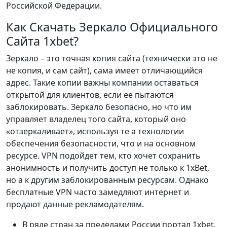
Российской Федерации.
Как Скачать Зеркало Официального
Сайта 1xbet?
Зеркало – это точная копия сайта (технически это не
не копия, и сам сайт), сама имеет отличающийся
адрес. Такие копии важны компании оставаться
открытой для клиентов, если ее пытаются
заблокировать. Зеркало безопасно, но что им
управляет владелец того сайта, который оно
«отзеркаливает», используя те а технологии
обеспечения безопасности, что и на основном
ресурсе. VPN подойдет тем, кто хочет сохранить
анонимность и получить доступ не только к 1xBet,
но а к другим заблокированным ресурсам. Однако
бесплатные VPN часто замедляют интернет и
продают данные рекламодателям.
В ряде стран за пределами России портал 1xbet.