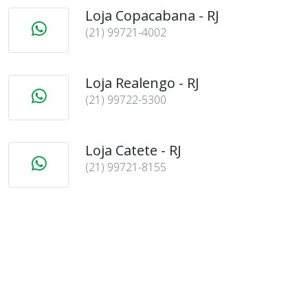
Loja Copacabana - RJ
(21) 99721-4002
Loja Realengo - RJ
(21) 99722-5300
Loja Catete - RJ
(21) 99721-8155