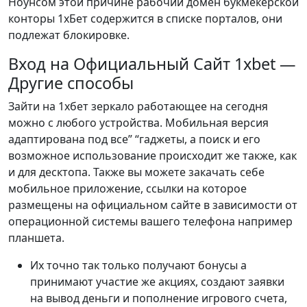
Ноунсом этой причине рабочий домен букмекерской
конторы 1хБет содержится в списке порталов, они
подлежат блокировке.
Вход на Официальный Сайт 1xbet —
Другие способы
Зайти на 1хбет зеркало работающее на сегодня
можно с любого устройства. Мобильная версия
адаптирована под все” “гаджеты, а поиск и его
возможное использование происходит же также, как
и для десктопа. Также вы можете закачать себе
мобильное приложение, ссылки на которое
размещены на официальном сайте в зависимости от
операционной системы вашего телефона например
планшета.
Их точно так только получают бонусы а
принимают участие же акциях, создают заявки
на вывод деньги и пополнение игрового счета,