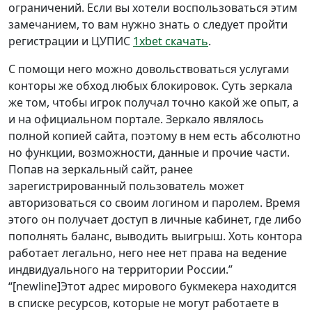
ограничений. Если вы хотели воспользоваться этим
замечанием, то вам нужно знать о следует пройти
регистрации и ЦУПИС
1xbet скачать
.
С помощи него можно довольствоваться услугами
конторы же обход любых блокировок. Суть зеркала
же том, чтобы игрок получал точно какой же опыт, а
и на официальном портале. Зеркало являлось
полной копией сайта, поэтому в нем есть абсолютно
но функции, возможности, данные и прочие части.
Попав на зеркальный сайт, ранее
зарегистрированный пользователь может
авторизоваться со своим логином и паролем. Время
этого он получает доступ в личные кабинет, где либо
пополнять баланс, выводить выигрыш. Хоть контора
работает легально, него нее нет права на ведение
индвидуального на территории России.”
“[newline]Этот адрес мирового букмекера находится
в списке ресурсов, которые не могут работаете в