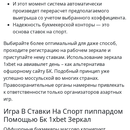
И этот момент система автоматически
произведет перерасчет предполагаемого
выигрыша со учетом выбранного коэффициента.
Надежность букмекерской конторы ― это
основа ставок на спорт.
Выбирайте более оптимальный для даже способ,
проходите регистрацию на рабочем зеркале и
приступайте нему ставкам. Использование зеркала
1xbet на авиавылет день – как альтернатива
офшорному сайту БК. Подобный принцип уже
успешно моссульской во многих странах.
Правоохранительные органы намерены привлекать
к ответственности только организаторов азартных
игр.
Игра В Ставки На Спорт пиппардом
Помощью Бк 1xbet Зеркал
Оффшорные букмекеры массово клонируют