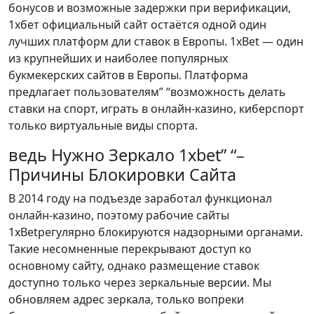
бонусов и возможные задержки при верификации,
1хбет официальный сайт остаётся одной один
лучших платформ дли ставок в Европы. 1xBet — один
из крупнейших и наиболее популярных
букмекерских сайтов в Европы. Платформа
предлагает пользователям” “возможность делать
ставки на спорт, играть в онлайн-казино, киберспорт
только виртуальные виды спорта.
ведь Нужно Зеркало 1xbet” “–
Причины Блокировки Сайта
В 2014 году на подъезде заработал функционал
онлайн-казино, поэтому рабочие сайты
1xBetрегулярно блокируются надзорными органами.
Такие несомненные перекрывают доступ ко
основному сайту, однако размещение ставок
доступно только через зеркальные версии. Мы
обновляем адрес зеркала, только вопреки