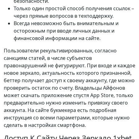
безопасности.
Только один простой способ получения ссылок –
через прямые вопросов в техподдержку.
Всегда невозможно быть внимательным и
осторожным при вводе личных данных и
финансовой информации на сайте.
Пользователи рекультивированных, согласно
санкциям статей, в числе субъектов
правонарушений не фигурируют. При входе и каждое
новое зеркало, актуальность которого признанной,
беттер получает доступ к своему аккаунту, где можно
проверить остаток по счету. Владельцы Айфонов
может скачать приложение спустя App Store, только
предварительно нужно изменить привязку своего
аккаунта. На сайте букмекера есть подробная
инструкция со всеми параметрами, которые нужно
сделать в настройках смартфона.
Доступ К Сайту Через Зеркало 1xbet