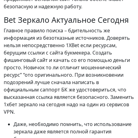
безопасную и надежную работу.
Bet Зеркало Актуальное Сегодня
Главное правило поиска – бдительность же
информация из безотказные источников. Доверять
нельзя непосредственно 1XBet если ресурсам,
берущим ссылки с сайта букмекера. Создать
фишинговый сайт и качать со его помощью деньги
просто. Новичок то ли отличит мошеннический
ресурс” “ото оригинального. При возникновении
подозрений лучше сначала написать в
официальным саппорт БК же удостовериться, что
высказанная ссылка является безопасного. Заменить
1хбет зеркало на сегодня надо на один из сервисов
VPN.
Даже, необходимо помнить, что использование
зеркала даже является полной гарантия