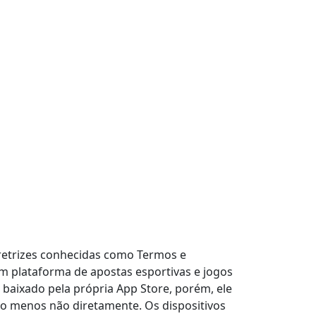
retrizes conhecidas como Termos e
 plataforma de apostas esportivas e jogos
r baixado pela própria App Store, porém, ele
ao menos não diretamente. Os dispositivos