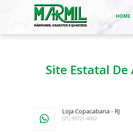
HOME
Site Estatal De
Loja Copacabana - RJ
(21) 99721-4002