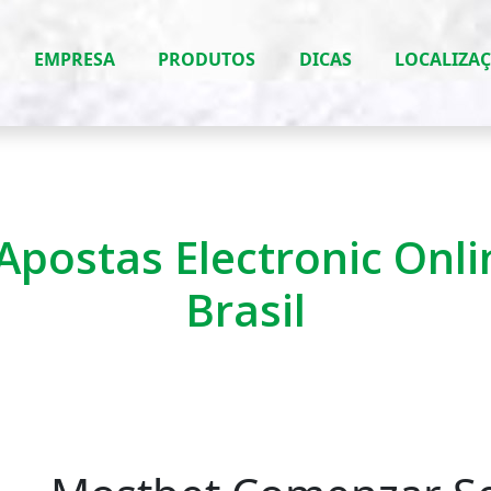
EMPRESA
PRODUTOS
DICAS
LOCALIZA
 Apostas Electronic Onl
Brasil