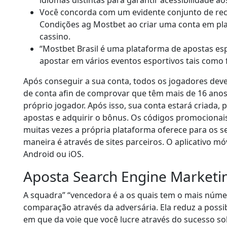
idiomas distintas para garantir acessibilidade 
Você concorda com um evidente conjunto de r
Condições ag Mostbet ao criar uma conta em pla
cassino.
“Mostbet Brasil é uma plataforma de apostas esp
apostar em vários eventos esportivos tais como 
Após conseguir a sua conta, todos os jogadores dev
de conta afin de comprovar que têm mais de 16 anos 
próprio jogador. Após isso, sua conta estará criada,
apostas e adquirir o bônus. Os códigos promocionai
muitas vezes a própria plataforma oferece para os s
maneira é através de sites parceiros. O aplicativo m
Android ou iOS.
Aposta Search Engine Marketin
A squadra” “vencedora é a os quais tem o mais núm
comparação através da adversária. Ela reduz a poss
em que da voie que você lucre através do sucesso s