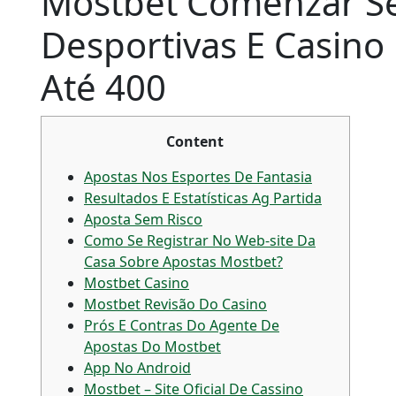
Mostbet Comenzar Se
Desportivas E Casino
Até 400
Content
Apostas Nos Esportes De Fantasia
Resultados E Estatísticas Ag Partida
Aposta Sem Risco
Como Se Registrar No Web-site Da
Casa Sobre Apostas Mostbet?
Mostbet Casino
Mostbet Revisão Do Casino
Prós E Contras Do Agente De
Apostas Do Mostbet
App No Android
Mostbet – Site Oficial De Cassino