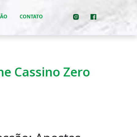
ÇÃO
CONTATO
ine Cassino Zero