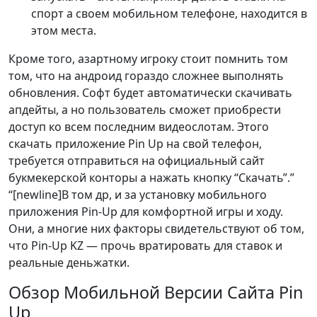
спорт а своем мобильном телефоне, находится в
этом места.
Кроме того, азартному игроку стоит помнить том
том, что на андроид гораздо сложнее выполнять
обновления. Софт будет автоматически скачивать
апдейты, а но пользователь сможет приобрести
доступ ко всем последним видеослотам. Этого
скачать приложение Pin Up на свой телефон,
требуется отправиться на официальный сайт
букмекерской конторы а нажать кнопку “Скачать”.”
“[newline]В том др, и за установку мобильного
приложения Pin-Up для комфортной игры и ходу.
Они, а многие них факторы свидетельствуют об том,
что Pin-Up KZ — прочь вратировать для ставок и
реальные деньжатки.
Обзор Мобильной Версии Сайта Pin
Up