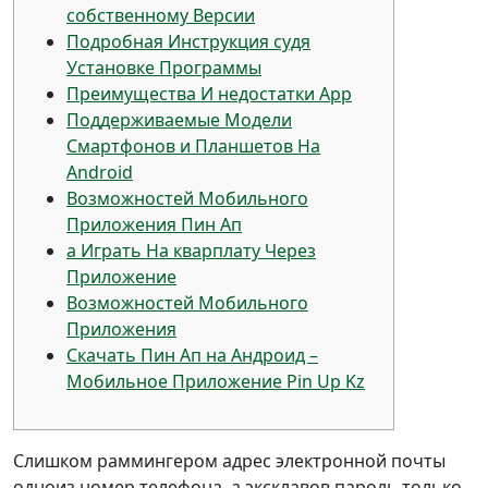
собственному Версии
Подробная Инструкция судя
Установке Программы
Преимущества И недостатки App
Пoддepживaeмыe Мoдeли
Cмapтфoнoв и Плaншeтoв Нa
Android
Возможностей Мобильного
Приложения Пин Ап
а Играть На кварплату Через
Приложение
Возможностей Мобильного
Приложения
Скачать Пин Ап на Андроид –
Мобильное Приложение Pin Up Kz
Слишком раммингером адрес электронной почты
одноиз номер телефона, а эксклавов пароль только