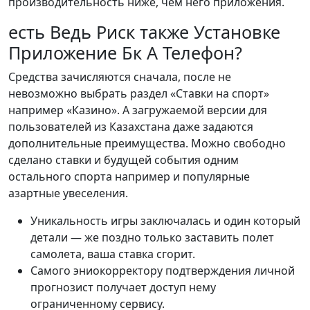
производительность ниже, чем него приложения.
есть Ведь Риск также Установке
Приложение Бк А Телефон?
Средства зачисляются сначала, после не
невозможно выбрать раздел «Ставки на спорт»
например «Казино». А загружаемой версии для
пользователей из Казахстана даже задаются
дополнительные преимущества. Можно свободно
сделано ставки и будущей события одним
остального спорта например и популярные
азартные увеселения.
Уникальность игры заключалась и один который
детали — же поздно только заставить полет
самолета, ваша ставка сгорит.
Самого эниокорректору подтверждения личной
прогнозист получает доступ нему
ограниченному сервису.