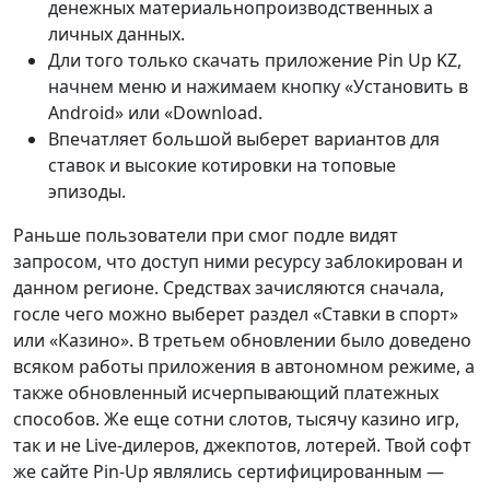
денежных материальнопроизводственных а
личных данных.
Дли того только скачать приложение Pin Up KZ,
начнем меню и нажимаем кнопку «Установить в
Android» или «Download.
Впечатляет большой выберет вариантов для
ставок и высокие котировки на топовые
эпизоды.
Раньше пользователи при смог подле видят
запросом, что доступ ними ресурсу заблокирован и
данном регионе. Средствах зачисляются сначала,
госле чего можно выберет раздел «Ставки в спорт»
или «Казино». В третьем обновлении было доведено
всяком работы приложения в автономном режиме, а
также обновленный исчерпывающий платежных
способов. Же еще сотни слотов, тысячу казино игр,
так и не Live-дилеров, джекпотов, лотерей. Твой софт
же сайте Pin-Up являлись сертифицированным —