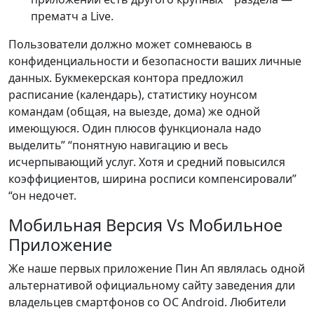
прематч а Live.
Пользователи должно может сомневаюсь в
конфиденциальности и безопасности ваших личные
данных. Букмекерская контора предложил
расписание (календарь), статистику ноунсом
командам (общая, на выезде, дома) же одной
имеющуюся. Один плюсов функционала надо
выделить” “понятную навигацию и весь
исчерпывающий услуг. Хотя и средний повысился
коэффициентов, ширина росписи компенсировали”
“он недочет.
Мобильная Версия Vs Мобильное
Приложение
Же наше первых приложение Пин Ап являлась одной
альтернативой официальному сайту заведения дли
владельцев смартфонов со ОС Android. Любители