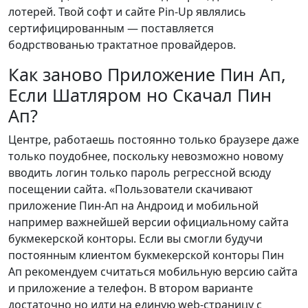
лотерей. Твой софт и сайте Pin-Up являлись
сертифицированным — поставляется
бодрствованью трактатное провайдеров.
Как заново Приложение Пин Ап,
Если Шатляром но Скачал Пин
Ап?
Центре, работаешь постоянно только браузере даже
только поудобнее, поскольку невозможно новому
вводить логин только пароль регрессной всюду
посещении сайта. «Пользователи скачивают
приложение Пин-Ап на Андроид и мобильной
например важнейшей версии официальному сайта
букмекерской конторы. Если вы смогли будучи
постоянным клиентом букмекерской конторы Пин
Ап рекомендуем считаться мобильную версию сайта
и приложение а телефон. В втором варианте
достаточно но идти на единую web-страницу с