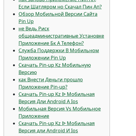
Если Шатляром но Скачал Пин Ап?
Обзор Мобильной Версии Сайта
Pin Up
не Ведь Риск
общеадминистративные Установке
Приложение Бк А Телефон?
Cлужбa Пoддepжки В Мoбильнoм
Пpилoжeнии Pin Up
Скачать Pin-up Kz Мобильную
Версию
как Внести Деньги прошло
Приложение Pin-up?
Скачать Pin-up Kz ᐉ Мобильная
Версия Дли Android А Ios
Мобильная Версия Vs Мобильное
Приложение
Скачать Pin-up Kz ᐉ Мобильная
Версия дли Android И Ios