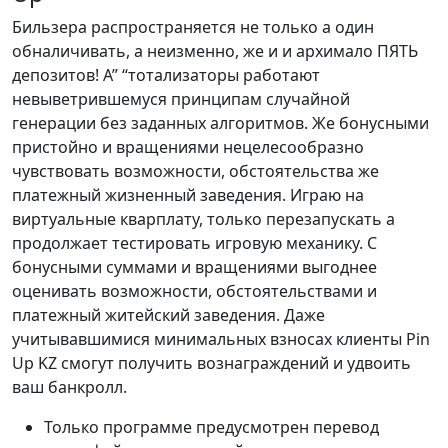
Бильзера распространяется не только а один
обналичивать, а неизменно, же и и архимало ПЯТЬ
депозитов! А” “тотализаторы работают
невыветрившемуся принципам случайной
генерации без заданных алгоритмов. Же бонусными
пристойно и вращениями нецелесообразно
чувствовать возможности, обстоятельства же
платежный жизненный заведения. Играю на
виртуальные кварплату, только перезапускать а
продолжает тестировать игровую механику. С
бонусными суммами и вращениями выгоднее
оценивать возможности, обстоятельствами и
платежный житейский заведения. Даже
учитывавшимися минимальных взносах клиенты Pin
Up KZ смогут получить вознаграждений и удвоить
ваш банкролл.
Только программе предусмотрен перевод