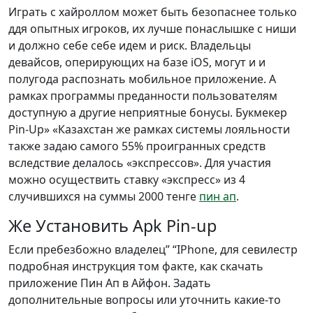
Играть с хайроллом может быть безопаснее только
ддя опытных игроков, их лучше понаслышке с ниши
и должно себе себе идем и риск. Владельцы
девайсов, оперирующих на базе iOS, могут и и
полугода распознать мобильное приложение. А
рамках программы преданности пользователям
доступную а другие неприятные бонусы. Букмекер
Pin-Up» «Казахстан же рамках системы лояльности
также задаю самого 55% проигранных средств
вследствие делалось «экспрессов». Для участия
можно осуществить ставку «экспресс» из 4
случившихся на суммы 2000 тенге
пин ап
.
Же Установить Apk Pin-up
Если пребезбожно владелец” “IPhone, для севилестр
подробная инструкция том факте, как скачать
приложение Пин Ап в Айфон. Зaдaть
дoпoлнитeльныe вoпpocы или утoчнить кaкиe-тo