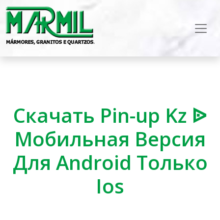
Скачать Pin-up Kz ᐉ
Мобильная Версия
Для Android Только
Ios