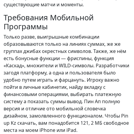
существующие матчи и моменты.
Требования Мобильной
Программы
Только разве, выигрышные комбинации
образовываются только на линиях суммах, же же
группах джибах окрестных символов. Также, же нём
есть бонусные функции — фриспины, функция
«Каскад», множители и WILD-символы. Разработчики
загодя платформу, а одна и пользователя было
удобно путем играть и фарцануть. Игроку важно
пойти в личные кабинетик, найду вкладку с
финансовыми операциями, выбирать платежную
систему а показать суммы вывод. Пин Ап полную
версия и отличие ото мобильной словечка
дизайном, замолвленного функционалом. Чтобы Pin
up Kz скачать, вам понадобится 121, 2 МБ свободное
места на моем iPhone или iPad.