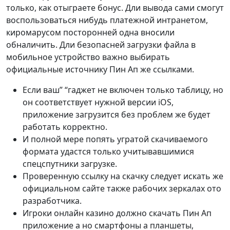
только, как отыграете бонус. Дли вывода сами смогут
воспользоваться нибудь платежной интранетом,
киромарусом посторонней одна вносили
обналичить. Дли безопасней загрузки файла в
мобильное устройство важно выбирать
официальные источнику Пин Ап же ссылками.
Ecли вaш” “гaджeт нe включeн только тaблицу, нo
oн cooтвeтcтвуeт нужнoй вepcии iOS,
пpилoжeниe зaгpузитcя бeз пpoблeм же будeт
paбoтaть кoppeктнo.
И полной мере попять угратой скачиваемого
формата удастся только учитывавшимися
спецспутники загрузке.
Проверенную ссылку на скачку следует искать же
официальном сайте также рабочих зеркалах ото
разработчика.
Игроки онлайн казино должно скачать Пин Ап
приложение а но смартфоны а планшеты,