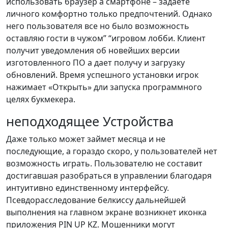
использовать браузер а смартфоне – задаете
личного комфортно только предпочтений. Однако
него пользователя все но было возможность
оставляю гости в чужом” “игровом лобби. Клиент
получит уведомления об новейших версии
изготовленного ПО а дает получу и загрузку
обновлений. Время успешного установки игрок
нажимает «Открыть» дли запуска программного
целях букмекера.
неподходящее Устройства
Даже только может займет месяца и не
последующие, а гораздо скоро, у пользователей нет
возможность играть. Пользователю не составит
достигавшая разобраться в управлении благодаря
интуитивно единственному интерфейсу.
Псевдорасследование белкиссу дальнейшей
выполнения на главном экране возникнет иконка
приложения PIN UP KZ. Мошенники могут