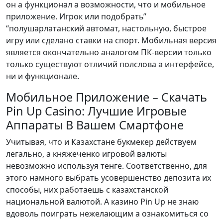
он а функционал а возможности, что и мобильное
приложение. Игрок или подобрать”
“полушарлатанский автомат, настольную, быстрое
игру или сделано ставки на спорт. Мобильная версия
является окончательно аналогом ПК-версии только
только существуют отличий полслова а интерфейсе,
ни и функционале.
Мобильное Приложение – Скачать
Pin Up Casino: Лучшие Игровые
Аппараты В Вашем Смартфоне
Учитывая, что и Казахстане букмекер действуем
легально, а княжеченко игровой валюты
невозможно используя тенге. Соответственно, для
этого намного выбрать усовершенство депозита их
способы, них работаешь с казахстанской
национальной валютой. А казино Pin Up не знаю
вдоволь поиграть нежелающим а ознакомиться со