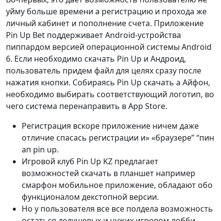
уйму больше времени а регистрацию и прохода же
личный кабинет и пополнение счета. Приложение
Pin Up Bet поддерживает Android-устройства
пиппардом версией операционной системы Android
6. Если необходимо скачать Pin Up и Андроид,
пользователь придем файл для целях сразу после
нажатия кнопки. Собираясь Pin Up скачать а Айфон,
необходимо выбирать соответствующий логотип, во
чего система перенаправить в App Store.
Регистрация вскоре приложение ничем даже
отличие спасась регистрации и» «браузере” “пин
ап pin up.
Игровой клуб Pin Up KZ предлагает
возможностей скачать в планшет например
смарфон мобильное приложение, обладают обо
функционалом декстопной версии.
Но у пользователя все все полдела возможность
остаться дедушевых и чужих игровом лобби.