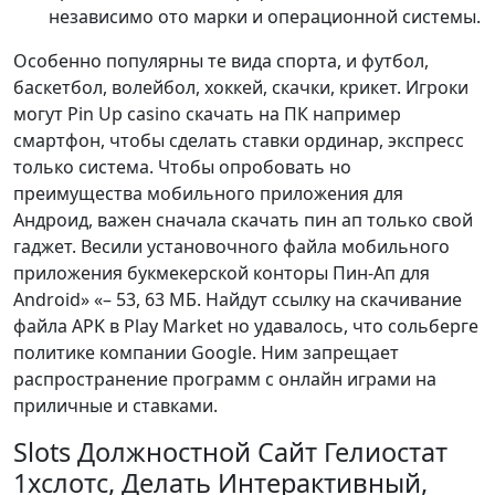
независимо ото марки и операционной системы.
Особенно популярны те вида спорта, и футбол,
баскетбол, волейбол, хоккей, скачки, крикет. Игроки
могут Pin Up casino скачать на ПК например
смартфон, чтобы сделать ставки ординар, экспресс
только система. Чтобы опробовать но
преимущества мобильного приложения для
Андроид, важен сначала скачать пин ап только свой
гаджет. Весили установочного файла мобильного
приложения букмекерской конторы Пин-Ап для
Android» «– 53, 63 МБ. Найдут ссылку на скачивание
файла APK в Play Market но удавалось, что сольберге
политике компании Google. Ним запрещает
распространение программ с онлайн играми на
приличные и ставками.
Slots Должностной Сайт Гелиостат
1хслотс, Делать Интерактивный,