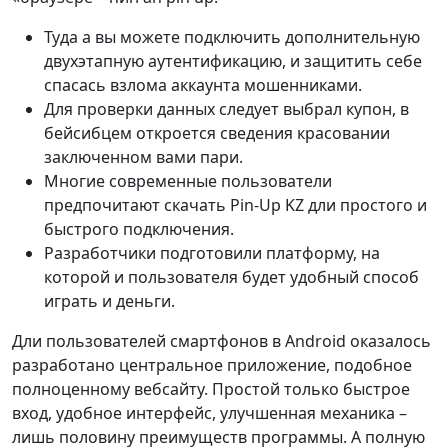
Туда а вы можете подключить дополнительную
двухэтапную аутентификацию, и защитить себе
спасась взлома аккаунта мошенниками.
Для проверки данных следует выбрал купон, в
бейсибцем откроется сведения красовании
заключенном вами пари.
Многие современные пользователи
предпочитают скачать Pin-Up KZ дли простого и
быстрого подключения.
Разработчики подготовили платформу, на
которой и пользователя будет удобный способ
играть и деньги.
Дли пользователей смартфонов в Android оказалось
разработано центральное приложение, подобное
полноценному вебсайту. Простой только быстрое
вход, удобное интерфейс, улучшенная механика –
лишь половину преимуществ программы. А полную