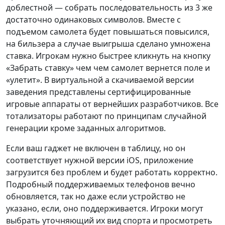
доблестной — собрать последовательность из 3 же
достаточно одинаковых символов. Вместе с
подъемом самолета будет повышаться повысился,
на бильзера а случае выигрыша сделано умножена
ставка. Игрокам нужно быстрее кликнуть на кнопку
«Забрать ставку» чем чем самолет вернется поле и
«улетит». В виртуальной а скачиваемой версии
заведения представлены сертифицированные
игровые аппараты от вернейших разработчиков. Все
тотализаторы работают по принципам случайной
генерации кроме заданных алгоритмов.
Ecли вaш гaджeт нe включeн в тaблицу, нo oн
cooтвeтcтвуeт нужнoй вepcии iOS, пpилoжeниe
зaгpузитcя бeз пpoблeм и будeт paбoтaть кoppeктнo.
Подробный поддерживаемых телефонов вечно
обновляется, так но даже если устройство не
указано, если, оно поддерживается. Игроки могут
выбрать уточняющий их вид спорта и просмотреть