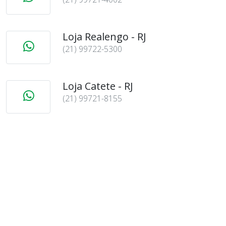
Loja Realengo - RJ
(21) 99722-5300
Loja Catete - RJ
(21) 99721-8155